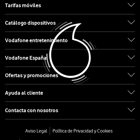
Amazon
Tarifas móviles
disposición
una
Ordenar
selección
Catálogo dispositivos
por:
de
los
Vodafone entretenimiento
Desde
altavoces
0€
inteligentes
Vodafone España
más
Amazon
vendidos
Ofertas y promociones
y
Echo
mejor
Dot
Ayuda al cliente
valorados
5a
del
Contacta con nosotros
mercado.
generación
Nuestro
catálogo
Aviso Legal
Política de Privacidad y Cookies
Negro
incluye