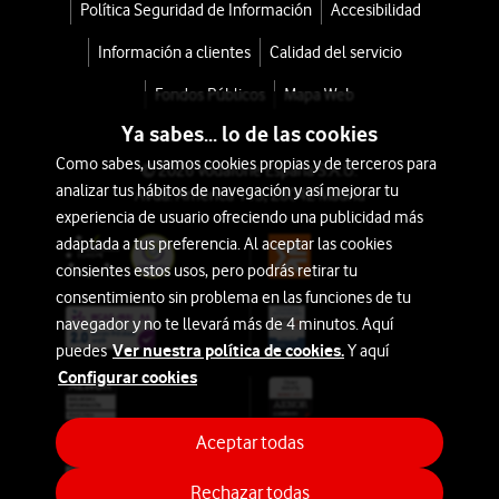
Política Seguridad de Información
Accesibilidad
principalmente
Alexa
dispositivos
Información a clientes
Calidad del servicio
con
Amazon
tu
Fondos Públicos
Mapa Web
Echo
,
tarifa
la
Ya sabes... lo de las cookies
Móvil
línea
Como sabes, usamos cookies propias y de terceros para
© 2026 Vodafone España S.A.U.
de
analizar tus hábitos de navegación y así mejorar tu
Avda. América 115, 28042 Madrid
desde
experiencia de usuario ofreciendo una publicidad más
altavoces
54€
65€
adaptada a tus preferencia. Al aceptar las cookies
inteligentes
o
consientes estos usos, pero podrás retirar tu
más
1€/mes
consentimiento sin problema en las funciones de tu
popular
navegador y no te llevará más de 4 minutos. Aquí
Descuento
del
Ver nuestra política de cookies.
puedes
Y aquí
especial
mundo
Configurar cookies
con
el
Amazon
Aceptar todas
asistente
Echo
Alexa
Rechazar todas