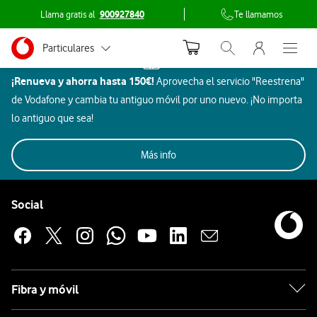
Llama gratis al
900927840
Te llamamos
Menu nave
Ir a la pagina principal de vodafone.es
Menu navegación Segmento
Compra
Particulares
Inicio
Abrir buscador. Abr
Abre e
Dispositivos
los
¡Renueva y ahorra hasta 150€!
Aprovecha el servicio "Reestrena"
Autónomos
Altavoces
mejores
de Vodafone y cambia tu antiguo móvil por uno nuevo. ¡No importa
inteligentes
Pymes
lo antiguo que sea!
altavoces
Imagen
Aires
Hogar
inteligentes
Grandes empresas
Todos
Rebajas
Móviles
Beauty
y
Gaming
Aur
Más info
Acondicionados
y ocio
y AA.PP.
sonido
en
Pie de página de Vodafone
Altavoces
Vodafone
Enlaces a las redes sociales de Vodafone
Social
inteligentes
En
Vodafone
ponemos
Motorola
Fibra y móvil
a
tu