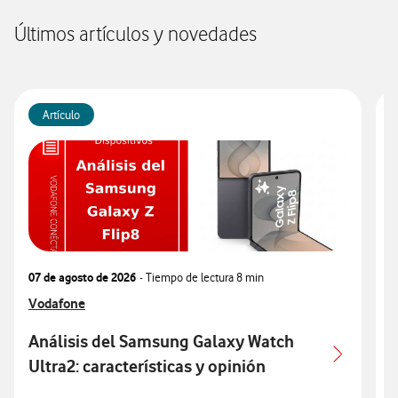
Últimos artículos y novedades
Artículo
07 de agosto de 2026
- Tiempo de lectura
8 min
0
Ver más articulos relacionados con
Vodafone
V
V
Análisis del Samsung Galaxy Watch
Ultra2: características y opinión
c