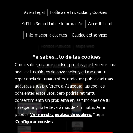
Aviso Legal
Política de Privacidad y Cookies
Política Seguridad de Información
Accesibilidad
Información a clientes
Calidad del servicio
Fondos Públicos
Mapa Web
Ya sabes... lo de las cookies
Como sabes, usamos cookies propias y de terceros para
© 2026 Vodafone España S.A.U.
analizar tus hábitos de navegación y así mejorar tu
Avda. América 115, 28042 Madrid
experiencia de usuario ofreciendo una publicidad más
adaptada a tus preferencia. Al aceptar las cookies
consientes estos usos, pero podrás retirar tu
consentimiento sin problema en las funciones de tu
navegador y no te llevará más de 4 minutos. Aquí
Ver nuestra política de cookies.
puedes
Y aquí
Configurar cookies