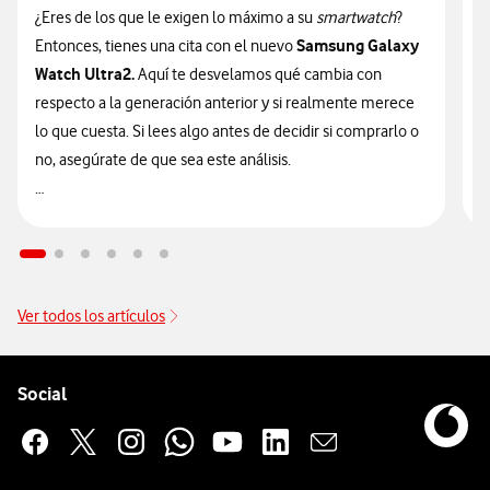
¿Eres de los que le exigen lo máximo a su
smartwatch
?
¿
Samsung Galaxy
Entonces, tienes una cita con el nuevo
n
Watch Ultra2.
Aquí te desvelamos qué cambia con
v
respecto a la generación anterior y si realmente merece
d
lo que cuesta. Si lees algo antes de decidir si comprarlo o
t
no, asegúrate de que sea este análisis.

🔥 ¡ATENCIÓN! En Vodafone puedes hacerte con el nuevo
n
Galaxy Watch Ultra2 financiado
sin intereses desde solo
9
14€/mes junto a tu tarifa.
Ver todos los artículos
Pie de página de Vodafone
Enlaces a las redes sociales de Vodafone
Social