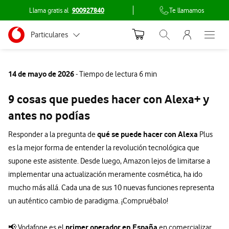
Llama gratis al
900927840
Te llamamos
Menu nave
Ir a la pagina principal de vodafone.es
Menu navegación Segmento
Particulares
Abrir buscador. Abr
Abre e
Conéctate
Autónomos
14 de mayo de 2026
- Tiempo de lectura 6 min
Pymes
9 cosas que puedes hacer con Alexa+ y
Grandes empresas y AA.PP.
antes no podías
qué se puede hacer con Alexa
Responder a la pregunta de
Plus
es la mejor forma de entender la revolución tecnológica que
supone este asistente. Desde luego, Amazon lejos de limitarse a
implementar una actualización meramente cosmética, ha ido
mucho más allá. Cada una de sus 10 nuevas funciones representa
un auténtico cambio de paradigma. ¡Compruébalo!
primer operador en España
📢 Vodafone es el
en comercializar