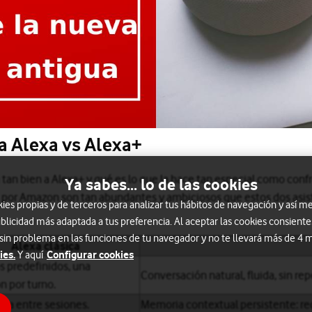
a Alexa vs Alexa+
tan bien a Alexa+ y qué es lo que la hace tan especial como confr
Ya sabes... lo de las cookies
s por Amazon son tan abundantes y ambiciosos que estos dos asi
s propias y de terceros para analizar tus hábitos de navegación y así me
blicidad más adaptada a tus preferencia. Al aceptar las cookies consiente
 sin problema en las funciones de tu navegador y no te llevará más de 4
Alexa clásica
ies.
Configurar cookies
Y aquí
 predefinidos, una
Conversación natural, fluida, sin rep
n por turno.
ia entre sesiones.
Memoria contextual persistente: re