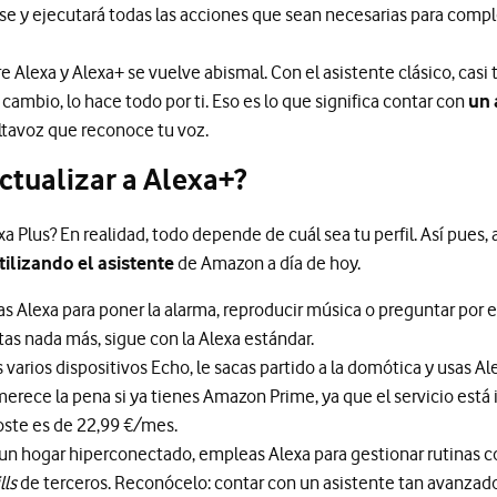
ase y ejecutará todas las acciones que sean necesarias para comple
e Alexa y Alexa+ se vuelve abismal. Con el asistente clásico, casi 
cambio, lo hace todo por ti. Eso es lo que significa contar con
un 
ltavoz que reconoce tu voz.
ctualizar a Alexa+?
exa Plus? En realidad, todo depende de cuál sea tu perfil. Así pues
ilizando el asistente
de Amazon a día de hoy.
zas Alexa para poner la alarma, reproducir música o preguntar por e
tas nada más, sigue con la Alexa estándar.
 varios dispositivos Echo, le sacas partido a la domótica y usas Alex
erece la pena si ya tienes Amazon Prime, ya que el servicio está i
coste es de 22,99 €/mes.
un hogar hiperconectado, empleas Alexa para gestionar rutinas co
lls
de terceros. Reconócelo: contar con un asistente tan avanzado