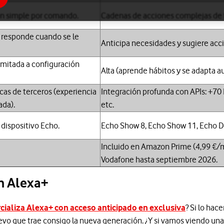
n simple por comando.
Cadenas de acciones complejas de 
o responde cuando se le
Anticipa necesidades y sugiere acc
imitada a configuración
Alta (aprende hábitos y se adapta 
icas de terceros (experiencia
Integración profunda con APIs: +70 L
da).
etc.
 dispositivo Echo.
Echo Show 8, Echo Show 11, Echo Do
Incluido en Amazon Prime (4,99 €/
Vodafone hasta septiembre 2026.
n Alexa+
ializa Alexa+ con acceso anticipado en exclusiva
? Si lo ha
vo que trae consigo la nueva generación. ¿Y si vamos viendo una