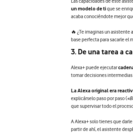
Las capacidades de este asist
un modelo de ti
que se enriq
acaba conociéndote mejor que 
🔥 ¿Te imaginas un asistente
base perfecta para sacarle el 
3. De una tarea a c
Alexa+ puede ejecutar
cadena
tomar decisiones intermedias 
La Alexa original era reactiv
explicárselo paso por paso (
«B
que supervisar todo el proce
A Alexa+ solo tienes que darle u
partir de ahí, el asistente des