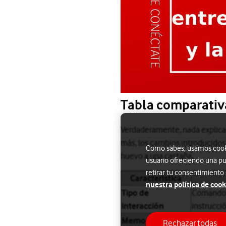
Tabla comparativ
Verdaderamente, nada explica 
más, los cambios introducido
Como sabes, usamos cookie
huevo a una castaña.
usuario ofreciendo una pu
retirar tu consentimiento
Característica
nuestra política de cook
Tipo de
Comandos
interacción
instrucció
Memoria
Sin memor
Rechazar todas