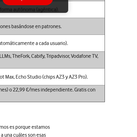
forma autónoma (agéntica).
iones basándose en patrones.
automáticamente a cada usuario).
LMs, TheFork, Cabify, Tripadvisor, Vodafone TV,
t Max, Echo Studio (chips AZ3 y AZ3 Pro).
mes) o 22,99 €/mes independiente. Gratis con
cemos es porque estamos
 a una cuáles son esas