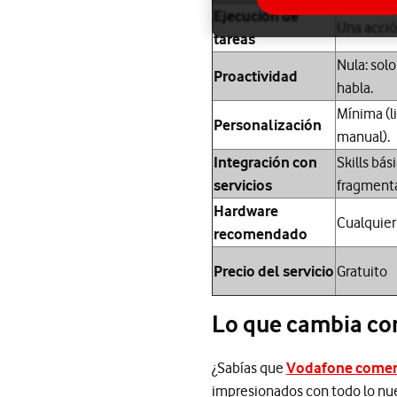
Ejecución de
Una acció
tareas
Nula: sol
Proactividad
habla.
Mínima (l
Personalización
manual).
Integración con
Skills bás
servicios
fragmenta
Hardware
Cualquier
recomendado
Precio del servicio
Gratuito
Lo que cambia co
¿Sabías que
Vodafone comerc
impresionados con todo lo nue