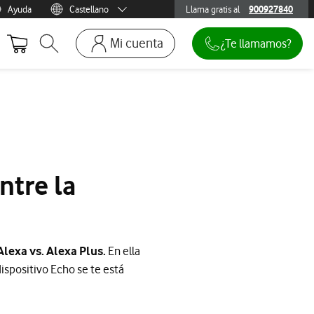
Ayuda
Castellano
Llama gratis al
900927840
900927840
Menu idioma
Català
Mi cuenta
¿Te llamamos?
Abrir buscador. Abre en ventana modal
Ir a la pagina acceso clientes. Abre en p
Mi Vodafone
Móviles y dispositivos
Añadir línea adicional
Mis facturas
ntre la
Mis pedidos
Recargas
Alexa vs. Alexa Plus.
En ella
ispositivo Echo se te está