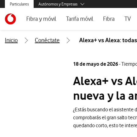
Menús secundarios. Enlace a particulares, empresas y autónom
Particulares
Autónomos y Empresas
Menus de segmentación para empresas y autónomos
Menu navegación principal. Para dispositivos de escrito
Autónomos
Ir a la pagina principal de vodafone.es
Fibra y móvil
Tarifa móvil
Fibra
TV
Pymes
Grandes empresas y AA.PP.
Ofertas especiales
Tarifas móvil contrato
Tarifas de fibra
Vodaf
Inicio
Conéctate
Alexa+ vs Alexa: todas
Tarifas Fibra y Móvil
Tarifas móvil prepago
Internet portáti
Tarifas Fibra y 2 Móvil
Consulta Cober
18 de mayo de 2026
- Tiempo
Internet portátil 5G
Segundas Resid
Alexa+ vs Al
Configura tu tarifa
nueva y la a
¿Estás buscando el asistente 
comprobarás el gran salto tecn
quedando corto, esto te intere