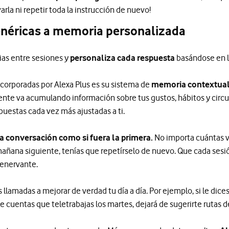
varla ni repetir toda la instrucción de nuevo!
enéricas a memoria personalizada
ias entre sesiones y
personaliza cada respuesta
basándose en l
corporadas por Alexa Plus es su sistema de
memoria contextual 
istente va acumulando información sobre tus gustos, hábitos y circ
puestas cada vez más ajustadas a ti.
da conversación como si fuera la primera.
No importa cuántas ve
mañana siguiente, tenías que repetírselo de nuevo. Que cada sesi
 enervante.
lamadas a mejorar de verdad tu día a día. Por ejemplo, si le dices
 le cuentas que teletrabajas los martes, dejará de sugerirte rutas d