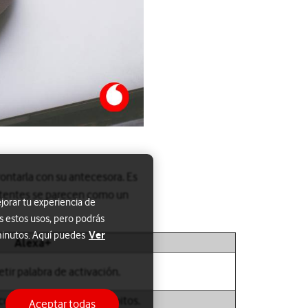
ontarla con su antecesora. Es
stentes se parecen como un
jorar tu experiencia de
s estos usos, pero podrás
Ver
 minutos. Aquí puedes
Alexa+
etir palabra de activación.
cuerda preferencias y hábitos.
Aceptar todas