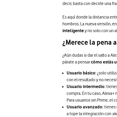
decir, basta con decirle una fr
Es aquí donde la distancia entr
hombros. La nueva versión, en 
inteligente
y no solo con un a
¿Merece la pena a
¿Aún dudas si dar el salto a Al
párate a pensar
cómo estás ut
Usuario básico:
¿solo utili
con el resultado y no necesi
Usuario intermedio:
tienes
compra. En tu caso, Alexa+ m
Para usuarios sin Prime, el 
Usuario avanzado:
tienes 
a tope la integración con
ski