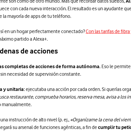
ente son como de otro mundo. Más que recordar datos sueltos,
Al
uece con cada nueva interacción. El resultado es un ayudante que
la mayoría de apps de tu teléfono.
 así en un hogar perfectamente conectado?
Con las tarifas de fibr
máximo partido a Alexa+.
adenas de acciones
s completas de acciones de forma autónoma.
Eso le permite 
sin necesidad de supervisión constante.
a y unitaria:
ejecutaba una acción por cada orden. Si querías orga
usca restaurante, comprueba horarios, reserva mesa, avisa a los inv
so manualmente.
na instrucción de alto nivel (p. ej.,
«Organízame la cena del viern
plegará su arsenal de funciones agénticas, a fin de
cumplir tu petic