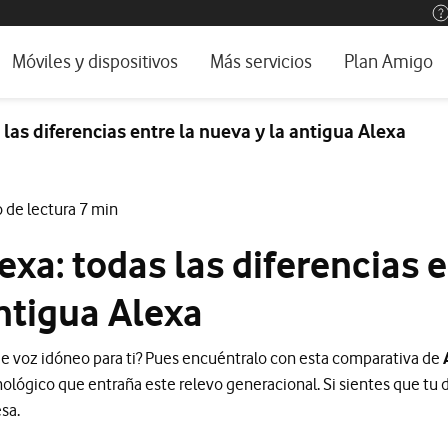
os, ayuda e idioma
rio
Móviles y dispositivos
Más servicios
Plan Amigo
one TV
Móviles
Alianza Vodafone e Iberdrola
 las diferencias entre la nueva y la antigua Alexa
l 5G
Imagen y Sonido
Servicios avanzados
tura
Ver todos
 de lectura 7 min
encias
exa: todas las diferencias e
ntigua Alexa
de voz idóneo para ti? Pues encuéntralo con esta comparativa de
ológico que entraña este relevo generacional. Si sientes que tu d
sa.