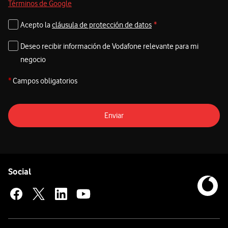
Términos de Google
Acepto la
cláusula de protección de datos
*
Deseo recibir información de Vodafone relevante para mi
negocio
*
Campos obligatorios
Enviar
Pie de página de Vodafone
Enlaces a las redes sociales de Vodafone
Social