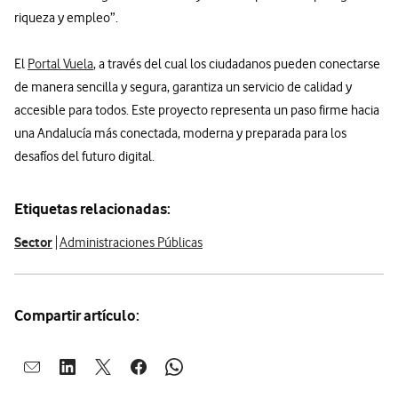
riqueza y empleo”.
El
Portal Vuela
, a través del cual los ciudadanos pueden conectarse
de manera sencilla y segura, garantiza un servicio de calidad y
accesible para todos. Este proyecto representa un paso firme hacia
una Andalucía más conectada, moderna y preparada para los
desafíos del futuro digital.
Etiquetas relacionadas:
Sector
Administraciones Públicas
Compartir artículo:
Abrir ventana para compartir en mail
Abrir ventana para compartir en linkedin
Abrir ventana para compartir en twitter
Abrir ventana para compartir en facebook
Abrir ventana para compartir en whatsap