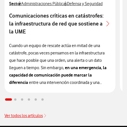
Ver más articulos relacionados con
Sector
Ver más artículos con
Ver más artículos con
V
S
Administraciones Públicas
Defensa y Seguridad
Comunicaciones críticas en catástrofes:
E
la infraestructura de red que sostiene a
la UME
L
s
Cuando un equipo de rescate actúa en mitad de una
m
catástrofe, pocas veces pensamos en la infraestructura
c
que hace posible que una orden, una alerta o un dato
en una emergencia, la
i
lleguen a tiempo. Sin embargo,
capacidad de comunicación puede marcar la
E
diferencia
entre una intervención coordinada y una
u
respuesta fragmentada.
s
p
En el ámbito de la gestión de desastres, la efectividad de
los equipos de primera intervención no depende
Ver todos los artículos
D
únicamente de su entrenamiento o de su equipamiento
u
táctico; depende, de forma crítica, de su capacidad para