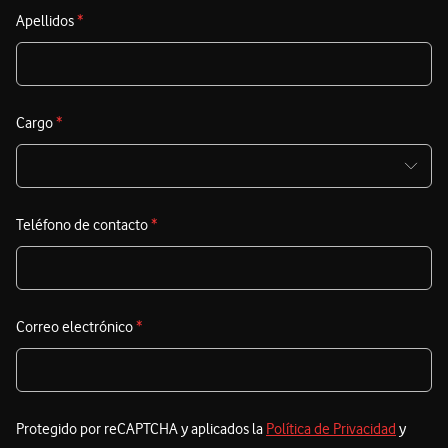
s
Apellidos
*
c
S
t
Cargo
*
c
e
i
Teléfono de contacto
*
s
Correo electrónico
*
Protegido por reCAPTCHA y aplicados la
Política de Privacidad
y