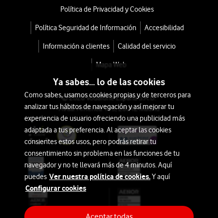
Política de Privacidad y Cookies
Política Seguridad de Información
Accesibilidad
Información a clientes
Calidad del servicio
Mapa Web
Ya sabes... lo de las cookies
Como sabes, usamos cookies propias y de terceros para
© 2026 Vodafone España S.A.U.
analizar tus hábitos de navegación y así mejorar tu
Avda. América 115, 28042 Madrid
experiencia de usuario ofreciendo una publicidad más
adaptada a tus preferencia. Al aceptar las cookies
consientes estos usos, pero podrás retirar tu
consentimiento sin problema en las funciones de tu
navegador y no te llevará más de 4 minutos. Aquí
Ver nuestra política de cookies.
puedes
Y aquí
Configurar cookies
Aceptar todas