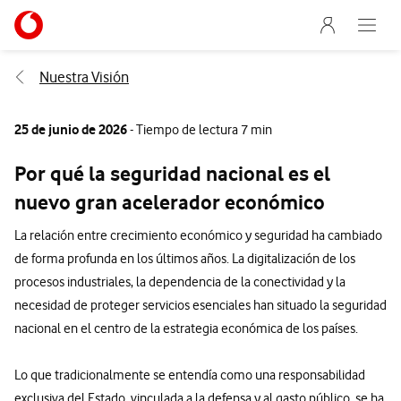
Menu nave
Ir a la pagina principal de vodafone.es
Abre e
Menu navegación Segmento
Nuestra Visión
25 de junio de 2026
- Tiempo de lectura 7 min
Por qué la seguridad nacional es el
nuevo gran acelerador económico
La relación entre crecimiento económico y seguridad ha cambiado
de forma profunda en los últimos años. La digitalización de los
procesos industriales, la dependencia de la conectividad y la
necesidad de proteger servicios esenciales han situado la seguridad
nacional en el centro de la estrategia económica de los países.
Lo que tradicionalmente se entendía como una responsabilidad
exclusiva del Estado, vinculada a la defensa y al gasto público, se ha