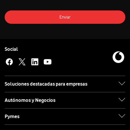
Enviar
Pie de página de Vodafone
Enlaces a las redes sociales de Vodafone
Social
Soluciones destacadas para empresas
Autónomos y Negocios
Pymes