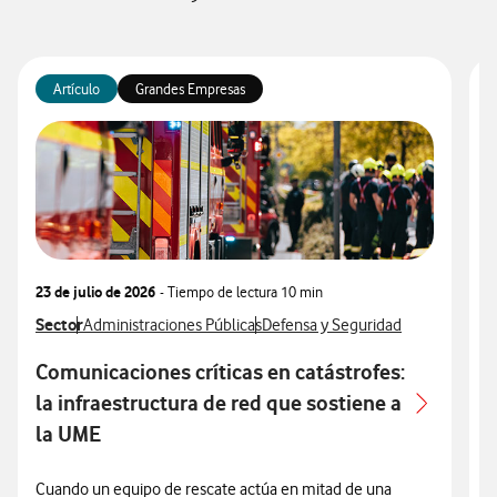
Artículo
Grandes Empresas
23 de julio de 2026
- Tiempo de lectura
10 min
1
Ver más articulos relacionados con
Sector
Ver más artículos con
Ver más artículos con
V
S
Administraciones Públicas
Defensa y Seguridad
Comunicaciones críticas en catástrofes:
E
la infraestructura de red que sostiene a
la UME
L
s
Cuando un equipo de rescate actúa en mitad de una