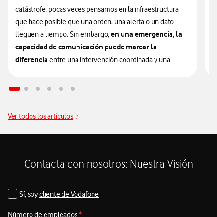
m
catástrofe, pocas veces pensamos en la infraestructura
c
que hace posible que una orden, una alerta o un dato
en una emergencia, la
i
lleguen a tiempo. Sin embargo,
capacidad de comunicación puede marcar la
E
diferencia
entre una intervención coordinada y una
u
respuesta fragmentada.
s
p
En el ámbito de la gestión de desastres, la efectividad de
los equipos de primera intervención no depende
Ver todos los artículos
D
únicamente de su entrenamiento o de su equipamiento
u
táctico; depende, de forma crítica, de su capacidad para
e
comunicarse. Y cuando una catástrofe azota el territorio,
d
la infraestructura de telecomunicaciones pasa a ser
Contacta con nosotros: Nuestra Visión
el centro neurálgico que determina el éxito o el
a
fracaso de los operativos
de rescate. Para la Unidad
Sí, soy
cliente de Vodafone
N
Militar de Emergencias (UME), contar con un ecosistema
s
de comunicaciones críticas robusto y redundante es el
Número de empleados
*