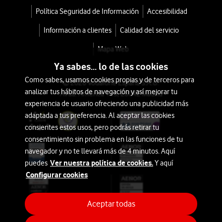
Política Seguridad de Información
Accesibilidad
Información a clientes
Calidad del servicio
Mapa Web
Ya sabes... lo de las cookies
Como sabes, usamos cookies propias y de terceros para
© 2026 Vodafone España S.A.U.
analizar tus hábitos de navegación y así mejorar tu
Avda. América 115, 28042 Madrid
experiencia de usuario ofreciendo una publicidad más
adaptada a tus preferencia. Al aceptar las cookies
consientes estos usos, pero podrás retirar tu
consentimiento sin problema en las funciones de tu
navegador y no te llevará más de 4 minutos. Aquí
Ver nuestra política de cookies.
puedes
Y aquí
Configurar cookies
Aceptar todas