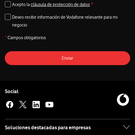
Acepto la
cláusula de protección de datos
*
Deseo recibir información de Vodafone relevante para mi
negocio
*
Campos obligatorios
Enviar
Pie de página de Vodafone
Enlaces a las redes sociales de Vodafone
Social
Soluciones destacadas para empresas