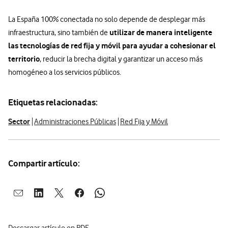
La España 100% conectada no solo depende de desplegar más
utilizar de manera inteligente
infraestructura, sino también de
las tecnologías de red fija y móvil para ayudar a cohesionar el
territorio
, reducir la brecha digital y garantizar un acceso más
homogéneo a los servicios públicos.
Etiquetas relacionadas:
Sector
Administraciones Públicas
Red Fija y Móvil
Compartir artículo:
Abrir ventana para compartir en mail
Abrir ventana para compartir en linkedin
Abrir ventana para compartir en twitter
Abrir ventana para compartir en facebook
Abrir ventana para compartir en whatsap
Descargar artículo en PDF