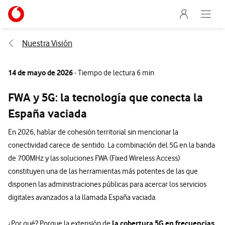
Menu nave
Ir a la pagina principal de vodafone.es
Abre e
Menu navegación Segmento
Nuestra Visión
14 de mayo de 2026
- Tiempo de lectura 6 min
FWA y 5G: la tecnología que conecta la
España vaciada
En 2026, hablar de cohesión territorial sin mencionar la
conectividad carece de sentido. La combinación del 5G en la banda
de 700MHz y las soluciones FWA (Fixed Wireless Access)
constituyen una de las herramientas más potentes de las que
disponen las administraciones públicas para acercar los servicios
digitales avanzados a la llamada España vaciada.
la cobertura 5G en frecuencias
¿Por qué? Porque la extensión de