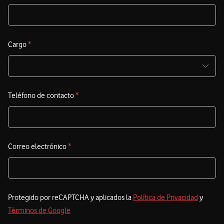
c
S
t
Cargo
*
c
e
i
Teléfono de contacto
*
s
Correo electrónico
*
Protegido por reCAPTCHA y aplicados la
Política de Privacidad
y
Términos de Google