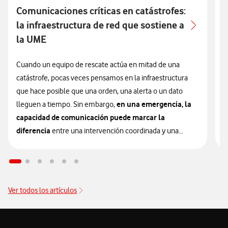
Comunicaciones críticas en catástrofes:
E
la infraestructura de red que sostiene a
la UME
L
s
Cuando un equipo de rescate actúa en mitad de una
m
catástrofe, pocas veces pensamos en la infraestructura
c
que hace posible que una orden, una alerta o un dato
en una emergencia, la
i
lleguen a tiempo. Sin embargo,
capacidad de comunicación puede marcar la
E
diferencia
entre una intervención coordinada y una
u
respuesta fragmentada.
s
p
En el ámbito de la gestión de desastres, la efectividad de
los equipos de primera intervención no depende
Ver todos los artículos
D
únicamente de su entrenamiento o de su equipamiento
u
táctico; depende, de forma crítica, de su capacidad para
e
comunicarse. Y cuando una catástrofe azota el territorio,