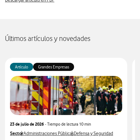
Últimos artículos y novedades
Artículo
Grandes Empresas
23 de julio de 2026
- Tiempo de lectura
10 min
1
Ver más articulos relacionados con
Sector
Ver más artículos con
Ver más artículos con
V
S
Administraciones Públicas
Defensa y Seguridad