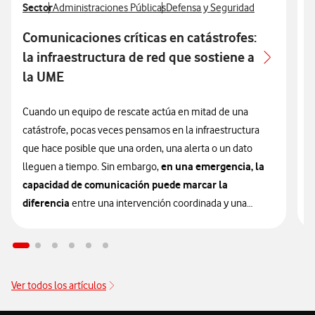
Ver más articulos relacionados con
Sector
Ver más artículos con
Ver más artículos con
V
S
Administraciones Públicas
Defensa y Seguridad
Comunicaciones críticas en catástrofes:
E
la infraestructura de red que sostiene a
la UME
L
s
Cuando un equipo de rescate actúa en mitad de una
m
catástrofe, pocas veces pensamos en la infraestructura
c
que hace posible que una orden, una alerta o un dato
en una emergencia, la
i
lleguen a tiempo. Sin embargo,
capacidad de comunicación puede marcar la
E
diferencia
entre una intervención coordinada y una
u
respuesta fragmentada.
s
p
En el ámbito de la gestión de desastres, la efectividad de
los equipos de primera intervención no depende
Ver todos los artículos
D
únicamente de su entrenamiento o de su equipamiento
u
táctico; depende, de forma crítica, de su capacidad para