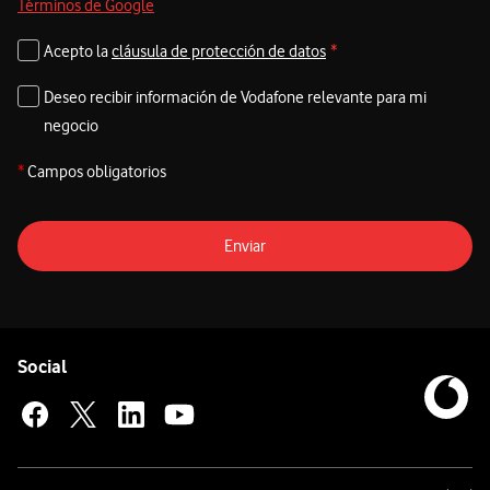
Términos de Google
Acepto la
cláusula de protección de datos
*
Deseo recibir información de Vodafone relevante para mi
negocio
*
Campos obligatorios
Enviar
Pie de página de Vodafone
Enlaces a las redes sociales de Vodafone
Social