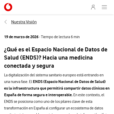
Menu nave
Ir a la pagina principal de vodafone.es
Abre e
Menu navegación Segmento
Nuestra Visión
19 de marzo de 2026
- Tiempo de lectura 6 min
¿Qué es el Espacio Nacional de Datos de
Salud (ENDS)? Hacia una medicina
conectada y segura
La digitalización del sistema sanitario europeo está entrando en
ENDS (Espacio Nacional de Datos de Salud)
una nueva fase. El
es la infraestructura que permitirá compartir datos clínicos en
España de forma segura e interoperable.
En este contexto, el
ENDS se posiciona como uno de los pilares clave de esta
transformación en España al configurar un ecosistema de datos