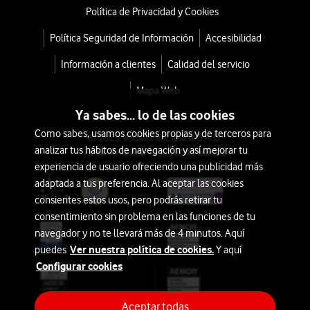
Política de Privacidad y Cookies
Política Seguridad de Información
Accesibilidad
Información a clientes
Calidad del servicio
Mapa Web
Ya sabes... lo de las cookies
Como sabes, usamos cookies propias y de terceros para
© 2026 Vodafone España S.A.U.
analizar tus hábitos de navegación y así mejorar tu
Avda. América 115, 28042 Madrid
experiencia de usuario ofreciendo una publicidad más
adaptada a tus preferencia. Al aceptar las cookies
consientes estos usos, pero podrás retirar tu
consentimiento sin problema en las funciones de tu
navegador y no te llevará más de 4 minutos. Aquí
Ver nuestra política de cookies.
puedes
Y aquí
Configurar cookies
Aceptar todas