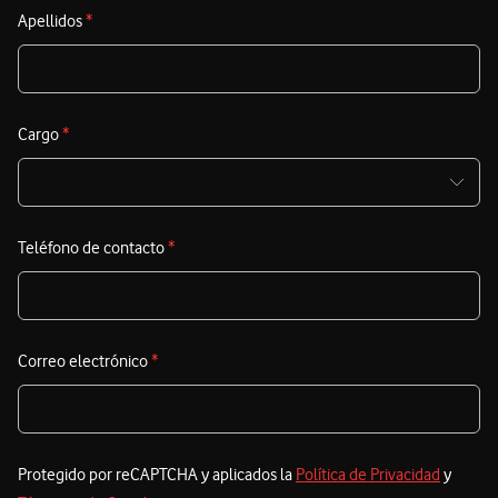
s
Apellidos
*
c
S
t
Cargo
*
c
e
i
Teléfono de contacto
*
s
Correo electrónico
*
Protegido por reCAPTCHA y aplicados la
Política de Privacidad
y