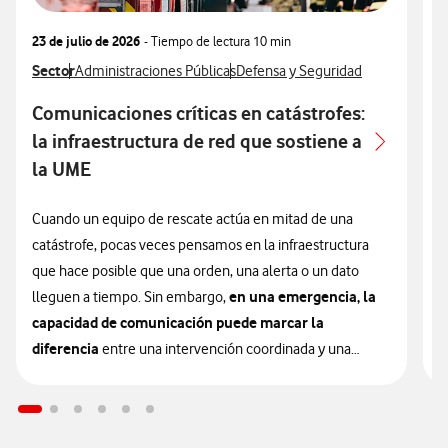
23 de julio de 2026
- Tiempo de lectura
10 min
1
Ver más articulos relacionados con
Sector
Ver más artículos con
Ver más artículos con
V
S
Administraciones Públicas
Defensa y Seguridad
Comunicaciones críticas en catástrofes:
E
la infraestructura de red que sostiene a
la UME
L
s
Cuando un equipo de rescate actúa en mitad de una
m
catástrofe, pocas veces pensamos en la infraestructura
c
que hace posible que una orden, una alerta o un dato
en una emergencia, la
i
lleguen a tiempo. Sin embargo,
capacidad de comunicación puede marcar la
E
diferencia
entre una intervención coordinada y una
u
respuesta fragmentada.
s
p
En el ámbito de la gestión de desastres, la efectividad de