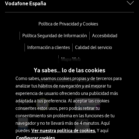
Vodafone España
Política de Privacidad y Cookies
Política Seguridad de Información
Accesibilidad
Información a clientes
Calidad del servicio
Mapa Web
Ya sabes... lo de las cookies
Como sabes, usamos cookies propias y de terceros para
© 2026 Vodafone España S.A.U.
analizar tus hábitos de navegación y así mejorar tu
Avda. América 115, 28042 Madrid
experiencia de usuario ofreciendo una publicidad más
adaptada a tus preferencia. Al aceptar las cookies
consientes estos usos, pero podrás retirar tu
consentimiento sin problema en las funciones de tu
navegador y no te llevará más de 4 minutos. Aquí
Ver nuestra política de cookies.
puedes
Y aquí
Configurar cookies