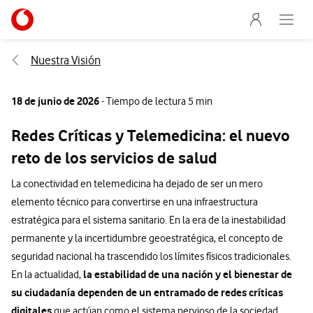
Menu nave
Ir a la pagina principal de vodafone.es
Abre e
Menu navegación Segmento
Nuestra Visión
18 de junio de 2026
- Tiempo de lectura 5 min
Redes Críticas y Telemedicina: el nuevo
reto de los servicios de salud
La conectividad en telemedicina ha dejado de ser un mero
elemento técnico para convertirse en una infraestructura
estratégica para el sistema sanitario. En la era de la inestabilidad
permanente y la incertidumbre geoestratégica, el concepto de
seguridad nacional ha trascendido los límites físicos tradicionales.
la estabilidad de una nación y el bienestar de
En la actualidad,
su ciudadanía dependen de un entramado de redes críticas
digitales
que actúan como el sistema nervioso de la sociedad.