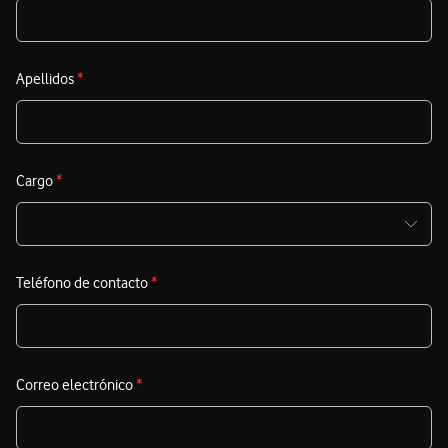
d
t
s
Apellidos
*
c
S
t
Cargo
*
c
e
i
Teléfono de contacto
*
s
Correo electrónico
*