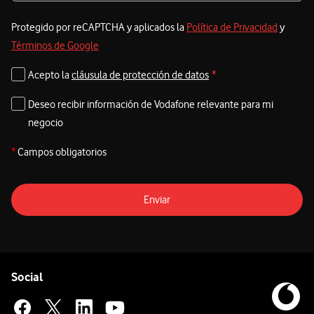
Protegido por reCAPTCHA y aplicados la
Política de Privacidad
y
Términos de Google
Acepto la
cláusula de protección de datos
*
Deseo recibir información de Vodafone relevante para mi
negocio
*
Campos obligatorios
Enviar
Pie de página de Vodafone
Enlaces a las redes sociales de Vodafone
Social