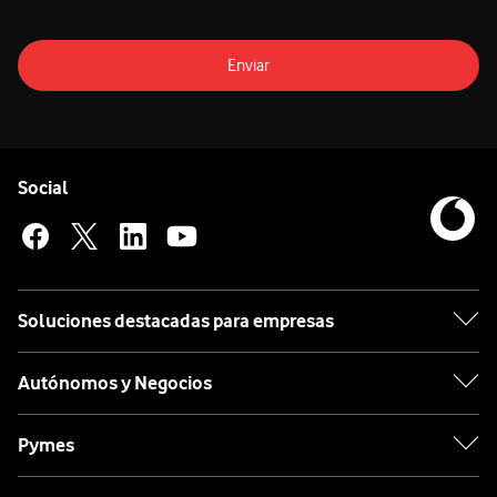
Enviar
Pie de página de Vodafone
Enlaces a las redes sociales de Vodafone
Social
Soluciones destacadas para empresas
Autónomos y Negocios
Pymes