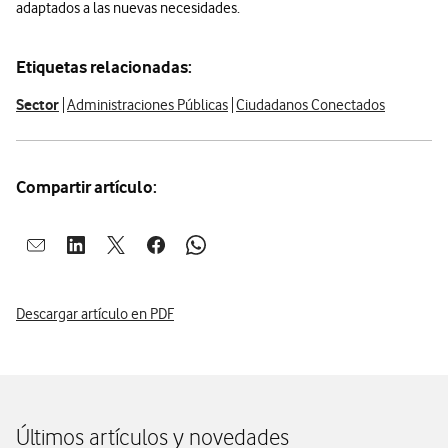
adaptados a las nuevas necesidades.
Etiquetas relacionadas:
Sector
Administraciones Públicas
Ciudadanos Conectados
Compartir artículo:
Abrir ventana para compartir en mail
Abrir ventana para compartir en linkedin
Abrir ventana para compartir en twitter
Abrir ventana para compartir en facebook
Abrir ventana para compartir en whatsap
Descargar artículo en PDF
Últimos artículos y novedades