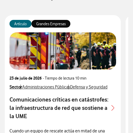
Artículo
Grandes Empresas
23 de julio de 2026
- Tiempo de lectura
10 min
1
Ver más articulos relacionados con
Sector
Ver más artículos con
Ver más artículos con
V
S
Administraciones Públicas
Defensa y Seguridad
Comunicaciones críticas en catástrofes:
E
la infraestructura de red que sostiene a
la UME
L
s
Cuando un equipo de rescate actúa en mitad de una