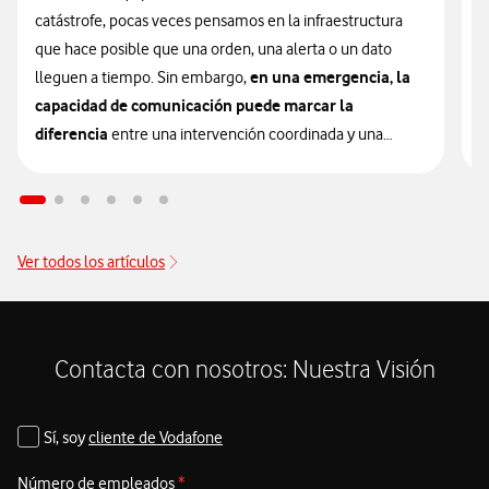
m
catástrofe, pocas veces pensamos en la infraestructura
c
que hace posible que una orden, una alerta o un dato
en una emergencia, la
i
lleguen a tiempo. Sin embargo,
capacidad de comunicación puede marcar la
E
diferencia
entre una intervención coordinada y una
u
respuesta fragmentada.
s
p
En el ámbito de la gestión de desastres, la efectividad de
los equipos de primera intervención no depende
Ver todos los artículos
D
únicamente de su entrenamiento o de su equipamiento
u
táctico; depende, de forma crítica, de su capacidad para
e
comunicarse. Y cuando una catástrofe azota el territorio,
d
la infraestructura de telecomunicaciones pasa a ser
Contacta con nosotros: Nuestra Visión
el centro neurálgico que determina el éxito o el
a
fracaso de los operativos
de rescate. Para la Unidad
Sí, soy
cliente de Vodafone
N
Militar de Emergencias (UME), contar con un ecosistema
s
de comunicaciones críticas robusto y redundante es el
Número de empleados
*