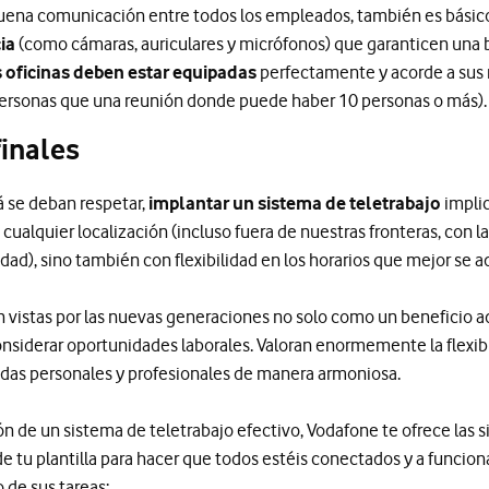
buena comunicación entre todos los empleados, también es básic
ia
(como cámaras, auriculares y micrófonos) que garanticen una 
s oficinas deben estar equipadas
perfectamente y acorde a sus
personas que una reunión donde puede haber 10 personas o más).
inales
 se deban respetar,
implantar un sistema de teletrabajo
impli
cualquier localización (incluso fuera de nuestras fronteras, con 
ad), sino también con flexibilidad en los horarios que mejor se a
son vistas por las nuevas generaciones no solo como un beneficio 
nsiderar oportunidades laborales. Valoran enormemente la flexibi
vidas personales y profesionales de manera armoniosa.
ón de un sistema de teletrabajo efectivo, Vodafone te ofrece las 
de tu plantilla para hacer que todos estéis conectados y a funci
de sus tareas: