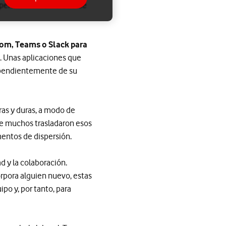
dependientemente de si se
om, Teams o Slack para
. Unas aplicaciones que
ependientemente de su
as y duras, a modo de
ue muchos trasladaron esos
entos de dispersión.
d y la colaboración.
rpora alguien nuevo, estas
po y, por tanto, para