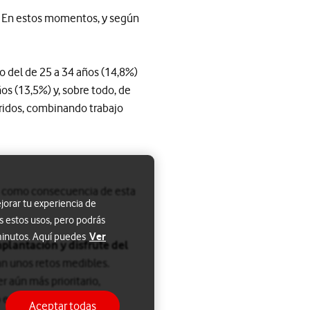
zó. En estos momentos, y según
o del de 25 a 34 años (14,8%)
os (13,5%) y, sobre todo, de
ridos, combinando trabajo
an como consecuencia de esta
jorar tu experiencia de
s estos usos, pero podrás
Ver
 minutos. Aquí puedes
mplantación y disfrute del
ean unos retos medibles.
r aún más prioritario,
o es que los responsables
Aceptar todas