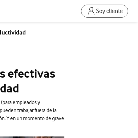
Soy cliente
Ir a la pagina acceso
Mi Vodafone Business
ductividad
Mis Facturas
s
Solucionar averías
Dispositivos
s efectivas
Repara tu móvil
Mis productos
idad
Consumo
a (para empleados y
pueden trabajar fuera de la
ión. Y en un momento de grave