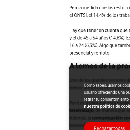
Pero a medida que las restricc
el ONTSI, el 14,4% de los traba
Hay que tener en cuenta que el
y el de 45 a 54 años (14,6%).
16 a 24 (6,3%). Algo que tam
presencial y remoto.
A lomos de la pro
Uno de los grandes temores de
Como sabes, usamos cookie
menor presencia en el puesto 
usuario ofreciendo una pu
retirar tu consentimiento
Por eso, y para que esta moda
nuestra política de cook
teletrabajo
, de manera que se
Además, la
comunicación con
teniendo en cuenta las diferen
Rechazar todas