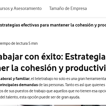
positivos de escritorio
ursos y Asesoramiento
Tamaño de Empresa
istema de Innovación
Ir a Autónomos y Negocios
Estrategias efectivas para mantener la cohesión y pro
 Nuestra Visión
Ir a Pequeñas y Medianas Empresa
rmes y Estudios
Ir a Grandes Empresas y AA.PP.
Tiempo de lectura 5 min
riencia de clientes
bajar con éxito: Estrategia
tos y webinars
er la cohesión y productiv
laboral y familiar
, el teletrabajo no solo es una gran herramient
principales demandas
de las personas. Tanto es así que quienes 
s de sus puestos de trabajo que aquellos que no tienen esa opc
n del talento, esta opción puede ser de gran ayuda.