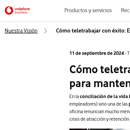
Menu navegación principal. Para dis
Ir a la pagina principal de vodafone.es
Productos y servicios
Rec
Ver todos los servicios
Ecos
Nuestra Visión
Cómo teletrabajar con éxito: 
Conectividad
Blog
Ciberseguridad
Info
11 de septiembre de 2024
- 
Soluciones IoT
Expe
Cómo teletra
IA para empresas
Even
para manten
Workplace
Soluciones de negocio
En la
conciliación de la vida 
empleadores) sino una de las
Servicios Cloud
oficina renuncian mucho meno
crisis de atracción y retenció