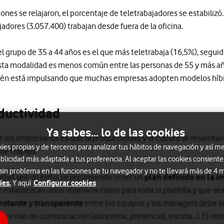
iones se relajaron, el porcentaje de teletrabajadores se estabili
jadores (3.057.400) trabajan desde fuera de la oficina.
 grupo de 35 a 44 años es el que más teletrabaja (16,5%), seguid
 Esta modalidad es menos común entre las personas de 55 y más añ
bién está impulsando que muchas empresas adopten modelos híb
ductividad
Ya sabes... lo de las cookies
 los empresarios es que la productividad y la cultura se resient
s propias y de terceros para analizar tus hábitos de navegación y así me
de trabajo.
blicidad más adaptada a tus preferencia. Al aceptar las cookies consiente
 sin problema en las funciones de tu navegador y no te llevará más de 4
lidad sea un éxito, se recomienda tener un
plan definido en la i
ies.
Configurar cookies
Y aquí
 establezcan unos objetivos claros para toda la plantilla y que s
stante y transparente
entre los equipos y los managers debe se
tes vías de comunicación (asíncrona, presencial, escrita…). El ret