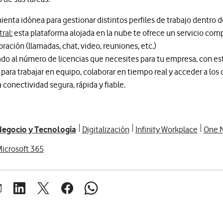
mienta idónea para gestionar distintos perfiles de trabajo dentro 
ral:
esta plataforma alojada en la nube te ofrece un servicio co
boración (llamadas, chat, video, reuniones, etc.)
do al número de licencias que necesites para tu empresa, con es
 para trabajar en equipo, colaborar en tiempo real y acceder a l
 conectividad segura, rápida y fiable.
egocio y Tecnología
Digitalización
Infinity Workplace
One N
icrosoft 365
brir ventana para compartir en mail
Abrir ventana para compartir en linkedin
Abrir ventana para compartir en twitter
Abrir ventana para compartir en facebook
Abrir ventana para compartir en whats