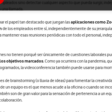
empleados sino detectar cualquier aspecto que pueda surgir, in
o una llamada.
ar el papel tan destacado que juegan las
aplicaciones como Zo
n
de los empleados entre sí, independientemente de su jerarquía
a mantener esas reuniones periódicas con todo el personal, ind
nes no tienen porqué ser únicamente de cuestiones laborales pur
 los objetivos marcados
. Como ya ocurriera con la pandemia, q
programados, la videoconferencia también puede usarse para mom
s de brainstorming (o lluvia de ideas) para fomentar la creativida
e un equipo es el que menos acude a la oficina o cuando se inco
ién son de gran valor para la sensación de pertenencia a un equi
colaboración.