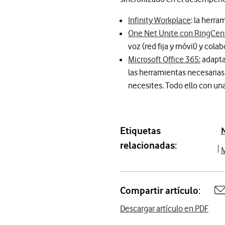
Infinity Workplace
: la herra
One Net Unite con RingCent
voz (red fija y móvil) y cola
Microsoft Office 365:
adapta
las herramientas necesarias
necesites. Todo ello con una
Etiquetas
N
relacionadas:
M
Compartir artículo:
A
Descargar artículo en PDF