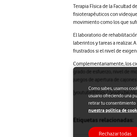
Terapia Física de la Facultad 
fisioterapéuticos con videojue
movimiento como los que sufre
El laboratorio de rehabilitaci
laberintos y tareas a realizar. 
frustrados si el nivel de exig
Complementariamente, los cien
grado de esfuerzo, nivel de m
juegos de apertura de cajones 
Como sabes, usamos cookie
[youtube]https://youtu.be/n
usuario ofreciendo una pu
retirar tu consentimiento
nuestra política de cook
Etiquetas relacionadas:
Rechazar todas