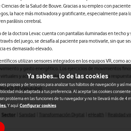
de Ciencias de la Salud de Bouve. Gracias a su empleo con pacient
gos, la hace más motivadora y gratificante, especialmente para l
n parálisis cerebral.
ón de la doctora Levac cuenta con pantallas iluminadas en techo y
A través del juego, se desafía al paciente para motivarle, sin que se
encia es demasiado elevado.
tíficos utilizan sensores integrados en los equipos VR, como ac
ovimiento y gasto energético. Los ejercicios de movimientos fin
Ya sabes... lo de las cookies
virtuales y actividades similares que ponen a prueba la respuest
s propias y de terceros para analizar tus hábitos de navegación y así me
UllnJeZCFE[/youtube]
blicidad más adaptada a tus preferencia. Al aceptar las cookies consiente
 sin problema en las funciones de tu navegador y no te llevará más de 4
ies.
Configurar cookies
Y aquí
Sector
Sanidad
Transformación Digital
eHealth
Realidad vir