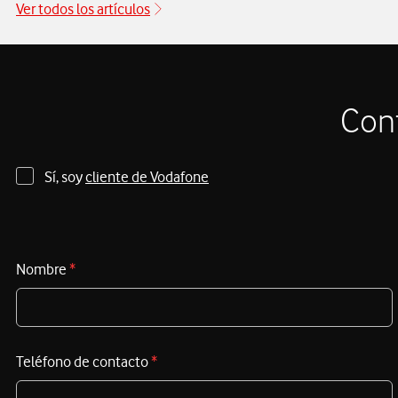
de los equipos de primera intervención no depende
Ver todos los artículos
únicamente de su entrenamiento o de su equipamiento
táctico; depende, de forma crítica, de su capacidad para
comunicarse. Y cuando una catástrofe azota el territorio,
la infraestructura de telecomunicaciones pasa a ser
Cont
el centro neurálgico que determina el éxito o el
fracaso de los operativos
de rescate. Para la Unidad
Militar de Emergencias (UME), contar con un
Sí, soy
cliente de Vodafone
ecosistema de comunicaciones críticas robusto y
redundante es el pilar estratégico sobre el que se
articulan todas sus operaciones.
Nombre
*
Teléfono de contacto
*