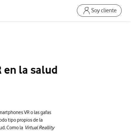
Soy cliente
Ir a la pagina acceso
Mi Vodafone Business
Mis Facturas
s
Solucionar averías
Dispositivos
 en la salud
Repara tu móvil
Mis productos
Consumo
smartphones VR o las gafas
do tipo propios de la
lud. Como la
Virtual Reallity