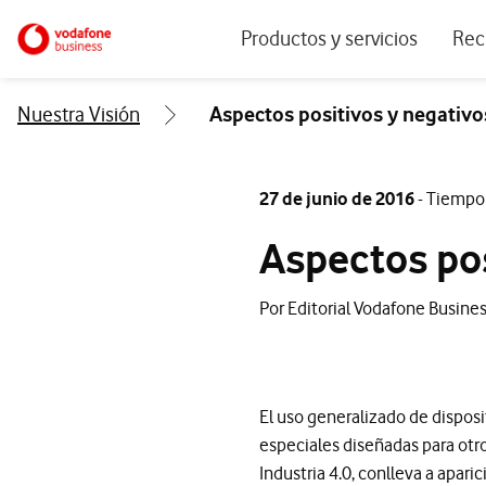
Menu navegación principal. Para dis
Ir a la pagina principal de vodafone.es
Productos y servicios
Rec
Ver todos los servicios
Ecos
Nuestra Visión
Aspectos positivos y negativos
Conectividad
Blog
Ciberseguridad
Info
27 de junio de 2016
- Tiempo 
Soluciones IoT
Expe
Aspectos pos
IA para empresas
Even
Por Editorial Vodafone Busine
Workplace
Soluciones de negocio
Servicios Cloud
El uso generalizado de disposi
especiales diseñadas para otr
Industria 4.0, conlleva a apa