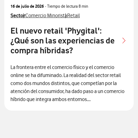
16 de julio de 2026
- Tiempo de lectura
8 min
Ver más articulos relacionados con
Ver más artículos con
Ver más artículos con
Sector
Comercio Minorista
Retail
El nuevo retail 'Phygital':
¿Qué son las experiencias de
compra híbridas?
La frontera entre el comercio físico y el comercio
online se ha difuminado. La realidad del sector retail
como dos mundos distintos, que competían por la
atención del consumidor, ha dado paso a un comercio
híbrido que integra ambos entornos.
El cliente actual no distingue entre canales:
espera
una experiencia fluida, personalizada e inmediata,
tanto si compra desde una aplicación móvil como