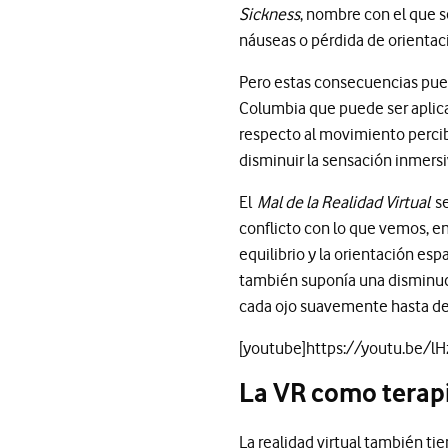
Sickness
, nombre con el que 
náuseas o pérdida de orientaci
Pero estas consecuencias pue
Columbia que puede ser aplicad
respecto al movimiento percibi
disminuir la sensación inmers
El
Mal de la Realidad Virtual
se
conflicto con lo que vemos, e
equilibrio y la orientación esp
también suponía una disminuci
cada ojo suavemente hasta det
[youtube]https://youtu.be/l
La VR como terapi
La realidad virtual también ti