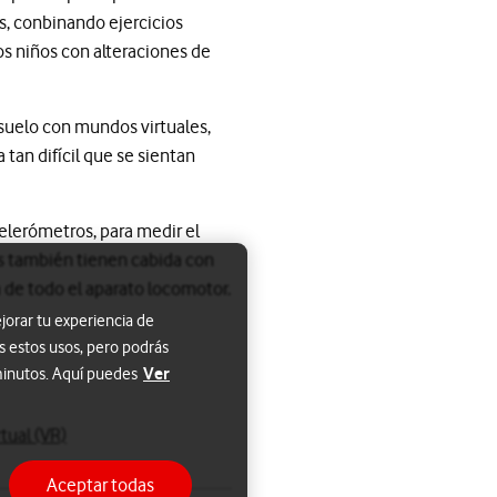
es, conbinando ejercicios
os niños con alteraciones de
 suelo con mundos virtuales,
a tan difícil que se sientan
elerómetros, para medir el
os también tienen cabida con
a de todo el aparato locomotor.
jorar tu experiencia de
s estos usos, pero podrás
Ver
 minutos. Aquí puedes
tual (VR)
Aceptar todas