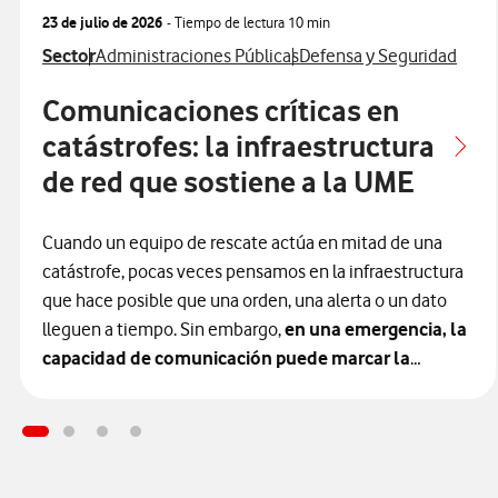
23 de julio de 2026
- Tiempo de lectura
10 min
Ver más articulos relacionados con
Ver más artículos con
Ver más artículos con
Sector
Administraciones Públicas
Defensa y Seguridad
Comunicaciones críticas en
catástrofes: la infraestructura
de red que sostiene a la UME
Cuando un equipo de rescate actúa en mitad de una
catástrofe, pocas veces pensamos en la infraestructura
que hace posible que una orden, una alerta o un dato
lleguen a tiempo. Sin embargo,
en una emergencia, la
capacidad de comunicación puede marcar la
diferencia
entre una intervención coordinada y una
respuesta fragmentada.
En el ámbito de la gestión de desastres, la efectividad