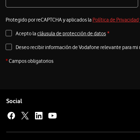
Protegido por reCAPTCHA y aplicados la
Política de Privacidad
Acepto la
cláusula de protección de datos
*
Deseo recibir información de Vodafone relevante para mi
*
Campos obligatorios
Pie de página de Vodafone
Enlaces a las redes sociales de Vodafone
Social