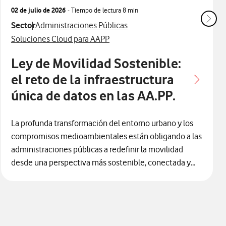
02 de julio de 2026
- Tiempo de lectura
8 min
Ver más articulos relacionados con
Ver más artículos con
Sector
Administraciones Públicas
Ver más artículos con
Soluciones Cloud para AAPP
Ley de Movilidad Sostenible:
el reto de la infraestructura
única de datos en las AA.PP.
La profunda transformación del entorno urbano y los
compromisos medioambientales están obligando a las
administraciones públicas a redefinir la movilidad
desde una perspectiva más sostenible, conectada y
basada en datos. Gestionar los desplazamientos ya no
consiste únicamente en construir infraestructuras
físicas o ampliar servicios de transporte, sino también
en disponer de información fiable, interoperable y