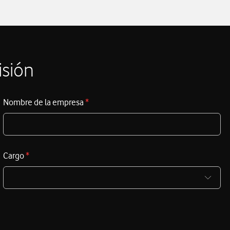
actualizada para tomar mejores decisiones.
La Ley de Movilidad Sostenible abre una nueva
etapa en España al situar la descarbonización, la
digitalización y la coordinación entre
isión
administraciones como ejes clave de la política de
movilidad.
Para las AAPP, el reto no será solo
normativo: también será tecnológico, organizativo y
Nombre de la empresa
*
de gobernanza del dato.
Cargo
*