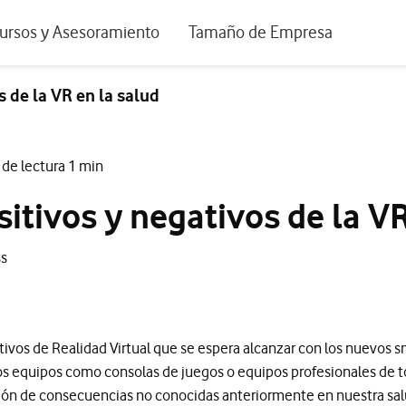
positivos de escritorio
ursos y Asesoramiento
Tamaño de Empresa
istema de Innovación
Ir a Autónomos y Negocios
 de la VR en la salud
 Nuestra Visión
Ir a Pequeñas y Medianas Empresa
rmes y Estudios
Ir a Grandes Empresas y AA.PP.
de lectura 1 min
riencia de clientes
itivos y negativos de la VR
tos y webinars
ss
tivos de Realidad Virtual que se espera alcanzar con los nuevos 
os equipos como consolas de juegos o equipos profesionales de to
rición de consecuencias no conocidas anteriormente en nuestra sa