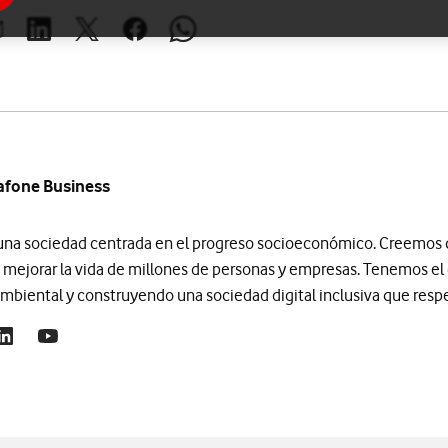
brir ventana para compartir en mail
Abrir ventana para compartir en linkedin
Abrir ventana para compartir en twitter
Abrir ventana para compartir en facebook
Abrir ventana para compartir en whats
afone Business
 una sociedad centrada en el progreso socioeconómico. Creemos q
 mejorar la vida de millones de personas y empresas. Tenemos e
biental y construyendo una sociedad digital inclusiva que respe