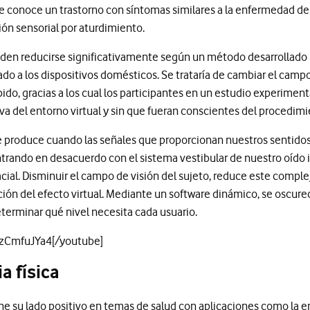
se conoce un trastorno con síntomas similares a la enfermedad 
ón sensorial por aturdimiento.
den reducirse significativamente según un método desarrollado 
o a los dispositivos domésticos. Se trataría de cambiar el campo
do, gracias a los cual los participantes en un estudio experiment
iva del entorno virtual y sin que fueran conscientes del procedi
 produce cuando las señales que proporcionan nuestros sentido
ntrando en desacuerdo con el sistema vestibular de nuestro oído 
acial. Disminuir el campo de visión del sujeto, reduce este comple
ón del efecto virtual. Mediante un software dinámico, se oscurec
erminar qué nivel necesita cada usuario.
HzCmfuJYa4[/youtube]
a física
ene su lado positivo en temas de salud con aplicaciones como la 