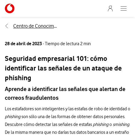
Menu nave
Ir a la pagina principal de vodafone.es
Abre e
Menu navegación Segmento
Centro de Conocimiento
28 de abril de 2023
- Tiempo de lectura 2 min
Seguridad empresarial 101: cómo
identificar las señales de un ataque de
phishing
Aprende a identificar las señales que alertan de
correos fraudulentos
Los estafadores son inteligentes y las estafas de robo de identidad o
phishing
son sólo una de las formas de obtener datos personales.
Descubre cómo detectar las señales de estafas
phishing
o
smishing
.
De la misma manera que no darías tus datos bancarios a un extraño