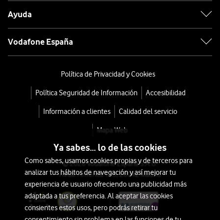
Ayuda
Vodafone España
Política de Privacidad y Cookies
Política Seguridad de Información
Accesibilidad
Información a clientes
Calidad del servicio
Mapa Web
Ya sabes... lo de las cookies
Como sabes, usamos cookies propias y de terceros para
© 2026 Vodafone España S.A.U.
analizar tus hábitos de navegación y así mejorar tu
Avda. América 115, 28042 Madrid
experiencia de usuario ofreciendo una publicidad más
adaptada a tus preferencia. Al aceptar las cookies
consientes estos usos, pero podrás retirar tu
consentimiento sin problema en las funciones de tu