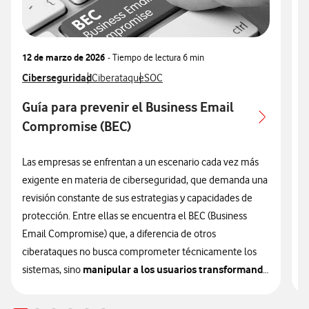
12 de marzo de 2026
- Tiempo de lectura
6 min
0
Ver más articulos relacionados con
Ciberseguridad
Ver más artículos con
Ver más artículos con
V
C
Ciberataque
SOC
Guía para prevenir el Business Email
Compromise (BEC)
Las empresas se enfrentan a un escenario cada vez más
L
exigente en materia de ciberseguridad, que demanda una
d
revisión constante de sus estrategias y capacidades de
d
protección. Entre ellas se encuentra el BEC (Business
p
Email Compromise) que, a diferencia de otros
d
ciberataques no busca comprometer técnicamente los
v
manipular a los usuarios transformando
sistemas, sino
la confianza en un vector de vulnerabilidad.
R
a