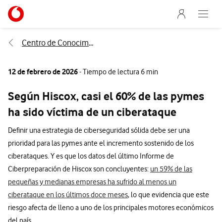
Menu nave
Ir a la pagina principal de vodafone.es
Abre e
Menu navegación Segmento
Centro de Conocimiento
12 de febrero de 2026
- Tiempo de lectura 6 min
Según Hiscox, casi el 60% de las pymes
ha sido víctima de un ciberataque
Definir una estrategia de ciberseguridad sólida debe ser una
prioridad para las pymes ante el incremento sostenido de los
ciberataques. Y es que los datos del último Informe de
Ciberpreparación de Hiscox son concluyentes:
un 59% de las
pequeñas y medianas empresas ha sufrido al menos un
ciberataque en los últimos doce meses
, lo que evidencia que este
riesgo afecta de lleno a uno de los principales motores económicos
del país.