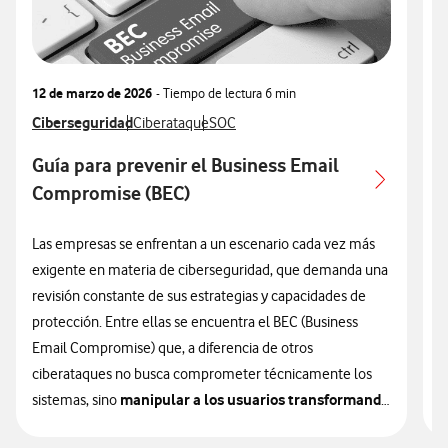
12 de marzo de 2026
- Tiempo de lectura
6 min
0
Ver más articulos relacionados con
Ciberseguridad
Ver más artículos con
Ver más artículos con
V
C
Ciberataque
SOC
Guía para prevenir el Business Email
Compromise (BEC)
Las empresas se enfrentan a un escenario cada vez más
L
exigente en materia de ciberseguridad, que demanda una
d
revisión constante de sus estrategias y capacidades de
d
protección. Entre ellas se encuentra el BEC (Business
p
Email Compromise) que, a diferencia de otros
d
ciberataques no busca comprometer técnicamente los
v
manipular a los usuarios transformando
sistemas, sino
la confianza en un vector de vulnerabilidad.
R