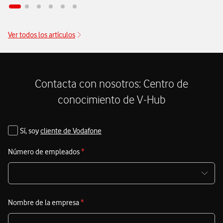
a
Este tipo de fraude, cada vez más frecuente en el entorno
a
corporativo, se ha consolidado como una de las amenazas
d
Ver todos los artículos
financieras más importantes para las organizaciones,
c
especialmente aquellas que gestionan transferencias o
p
intercambian información sensible a través del correo
v
d
electrónico.
Contacta con nosotros: Centro de
i
conocimiento de V-Hub
d
u
Sí, soy
cliente de Vodafone
Número de empleados
*
Nombre de la empresa
*