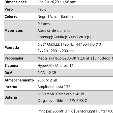
Dimensiones
163,2 × 76,29 × 7,96 mm
Peso
195 g
Colores
Negro | Azul | Titanium
Plástico
Materiales
Aleación de aluminio
Corning® Gorilla® Glass Victus® 2
6.83'' AMOLED | 120 Hz | 447 ppi | HDR10+
Pantalla
2772 x 1280 | 3.200 nits
Procesador
MediaTek Helio G200-Ultra 2,6 GHz | 8 núcleos |
Sistema
HyperOS 2 (Android 15)
RAM
8 GB | 12 GB
Almacenamiento
256 | 512 GB
interno
Ampliable hasta 2 TB
6580 mAh | Carga cable: 45 W
Batería
Carga reversible: 22,5 W | USB-C
Principal: 200 MP (F1.7) | Sensor Light Hunter 400