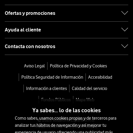
Ofertas y promociones
Ayuda al cliente
Contacta con nosotros
Aviso Legal
Política de Privacidad y Cookies
Política Seguridad de Información
Accesibilidad
Información a clientes
Calidad del servicio
Fondos Públicos
Mapa Web
Ya sabes... lo de las cookies
Como sabes, usamos cookies propias y de terceros para
© 2026 Vodafone España S.A.U.
analizar tus hábitos de navegación y así mejorar tu
Avda. América 115, 28042 Madrid
experiencia de usuario ofreciendo una publicidad más