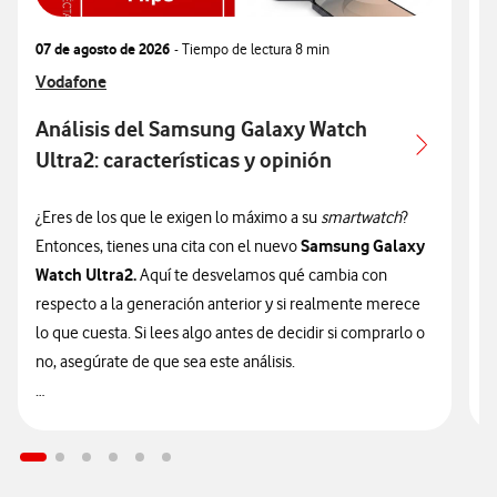
07 de agosto de 2026
- Tiempo de lectura
8 min
0
Ver más articulos relacionados con
Vodafone
V
V
Análisis del Samsung Galaxy Watch
Ultra2: características y opinión
c
¿Eres de los que le exigen lo máximo a su
smartwatch
?
¿
Samsung Galaxy
Entonces, tienes una cita con el nuevo
n
Watch Ultra2.
Aquí te desvelamos qué cambia con
v
respecto a la generación anterior y si realmente merece
d
lo que cuesta. Si lees algo antes de decidir si comprarlo o
t
no, asegúrate de que sea este análisis.

🔥 ¡ATENCIÓN! En Vodafone puedes hacerte con el nuevo
n
Galaxy Watch Ultra2 financiado
sin intereses desde solo
9
14€/mes junto a tu tarifa.