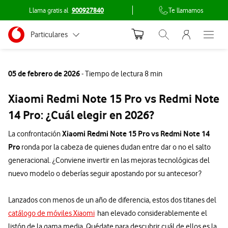
Llama gratis al
900927840
Te llamamos
Menu nave
Ir a la pagina principal de vodafone.es
Menu navegación Segmento
Particulares
Abrir buscador. Abr
Abre e
Conéctate
Autónomos
05 de febrero de 2026
- Tiempo de lectura 8 min
Pymes
Xiaomi Redmi Note 15 Pro vs Redmi Note
Grandes empresas
14 Pro: ¿Cuál elegir en 2026?
y AA.PP.
Xiaomi Redmi Note 15 Pro vs Redmi Note 14
La confrontación
Pro
ronda por la cabeza de quienes dudan entre dar o no el salto
generacional. ¿Conviene invertir en las mejoras tecnológicas del
nuevo modelo o deberías seguir apostando por su antecesor?
Lanzados con menos de un año de diferencia, estos dos titanes del
catálogo de móviles Xiaomi
han elevado considerablemente el
listón de la gama media. Quédate para descubrir cuál de ellos es la