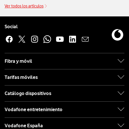
Ver todos los artículos
Pie de página de Vodafone
Enlaces a las redes sociales de Vodafone
Social
Fibra y móvil
Tarifas móviles
Catálogo dispositivos
Vodafone entretenimiento
Vodafone España