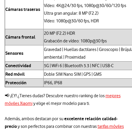
Vídeo: 4K@24/30 fps, 1080p@30/60/120 fps
Cámaras traseras
Ultra gran angular: 8 MP (F2.2)
Vídeo: 1080p@30/60 fps, HDR
20 MP (F2.2) HDR
Cámara frontal
Grabación de vídeo: 1080p@30 fps
Gravedad | Huellas dactilares | Giroscopio | Brújul
Sensores
ambiental | Proximidad
Conectividad
5G | WiFi 6 | Bluetooth 5.3 | NFC | USB-C
Red móvil
Doble SIM Nano SIM | GPS | GMS
Protección
IP66, IP68
📢 ¡EY! ¿Tienes dudas? Descubre nuestro ranking de los
mejores
móviles Xiaomi
y elige el mejor modelo para ti.
excelente relación calidad-
Además, ambos destacan por su
precio
y son perfectos para combinar con nuestras
tarifas móviles