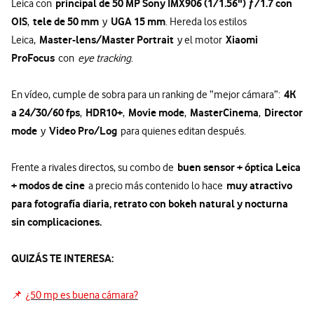
principal de 50 MP Sony IMX906 (1/1.56") ƒ/1.7 con
Leica con
OIS
tele de 50 mm
UGA 15 mm
,
y
. Hereda los estilos
Master-lens/Master Portrait
Xiaomi
Leica,
y el motor
ProFocus
con
eye tracking
.
4K
En vídeo, cumple de sobra para un ranking de “mejor cámara”:
a 24/30/60 fps
HDR10+
Movie mode
MasterCinema
Director
,
,
,
,
mode
Video Pro/Log
y
para quienes editan después.
buen sensor + óptica Leica
Frente a rivales directos, su combo de
+ modos de cine
muy atractivo
a precio más contenido lo hace
para fotografía diaria, retrato con bokeh natural y nocturna
sin complicaciones.
QUIZÁS TE INTERESA:
📌
¿50 mp es buena cámara?