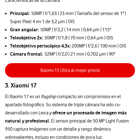
Características de su cámara:
Principal:
50MP | f/1,63 | 23 mm | Tamaño del sensor de 1" |
Super Pixel 4 en 1 de 3,2 µm | OIS
Gran angular:
50MP | f/2,2 | 14 mm | 0,64 µm | 115°
Teleobjetivo 2x:
50MP | f/1,8 | 70 mm | 0,64 µm | OIS
Teleobjetivo periscópico 4,3x:
200MP | f/2,6 | 100 mm | OIS
Cámara frontal:
32MP | f/2,0 | 21 mm | 0,702 µm | 90°
Xiaomi 15 Ultra al mejor precio
3. Xiaomi 17
El Xiaomi 17 es un
flagship
compacto sin compromisos en el
apartado fotográfico. Su sistema de triple cámara ha sido co-
ofrece un procesado de imagen más
desarrollado con Leica y
natural y profesional
. El sensor principal de 50 MP Light Fusion
950 captura imágenes con un detalle y rango dinámico
sobresalientes, incluso en condiciones de poca luz.