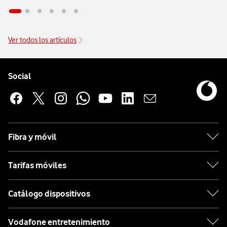
Ver todos los artículos
Pie de página de Vodafone
Enlaces a las redes sociales de Vodafone
Social
Fibra y móvil
Tarifas móviles
Catálogo dispositivos
Vodafone entretenimiento