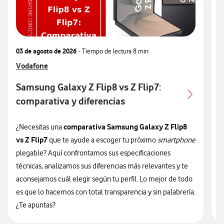
03 de agosto de 2026
- Tiempo de lectura
8 min
0
Ver más articulos relacionados con
Vodafone
V
V
Samsung Galaxy Z Flip8 vs Z Flip7:
comparativa y diferencias
comparativa Samsung Galaxy Z Flip8
¿Necesitas una
S
vs Z Flip7
que te ayude a escoger tu próximo
smartphone
a
plegable? Aquí confrontamos sus especificaciones
a
técnicas, analizamos sus diferencias más relevantes y te
p
aconsejamos cuál elegir según tu perfil. Lo mejor de todo
c
es que lo hacemos con total transparencia y sin palabrería.
A
¿Te apuntas?
c