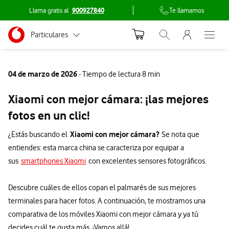
Llama gratis al
900927840
Te llamamos
Menu nave
Ir a la pagina principal de vodafone.es
Menu navegación Segmento
Particulares
Abrir buscador. Abr
Abre e
Conéctate
Autónomos
04 de marzo de 2026
- Tiempo de lectura 8 min
Pymes
Xiaomi con mejor cámara: ¡las mejores
Grandes empresas y AA.PP.
fotos en un clic!
Xiaomi con mejor cámara?
¿Estás buscando el
Se nota que
entiendes: esta marca china se caracteriza por equipar a
sus
smartphones Xiaomi
con excelentes sensores fotográficos.
Descubre cuáles de ellos copan el palmarés de sus mejores
terminales para hacer fotos. A continuación, te mostramos una
comparativa de los móviles Xiaomi con mejor cámara y ya tú
decides cuál te gusta más. ¡Vamos allá!