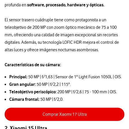
software, procesado, hardware y ópticas.
profunda en
El sensor trasero cuádruple tiene como protagonista a un
teleobjetivo de 200 MP con zoom óptico mecánico de 75 a 100
mm, ofreciendo una calidad de imagen excepcional sin recortes
digitales. Además, su tecnología LOFIC HDR mejora el control de
altas luces y ofrece imágenes nocturnas asombrosas.
Características de su cámara:
Principal:
50 MP | f/1,63 | Sensor de 1" Light Fusion 1050L | OIS.
Gran angular:
50 MP | f/2,2 | 115°.
Teleobjetivo periscópico:
200 MP | f/2,6 | 75 - 100 mm | OIS.
Cámara frontal:
50 MP | f/2,0.
Comprar Xiaomi 17 Ultra
2. Xiaomi 15 Ultra