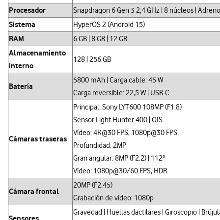
Procesador
Snapdragon 6 Gen 3 2,4 GHz | 8 núcleos | Adren
Sistema
HyperOS 2 (Android 15)
RAM
6 GB | 8 GB | 12 GB
Almacenamiento
128 | 256 GB
interno
5800 mAh | Carga cable: 45 W
Batería
Carga reversible: 22,5 W | USB-C
Principal: Sony LYT600 108MP (F1.8)
Sensor Light Hunter 400 | OIS
Vídeo: 4K@30 FPS, 1080p@30 FPS
Cámaras traseras
Profundidad: 2MP
Gran angular: 8MP (F2.2) | 112°
Vídeo: 1080p@30/60 FPS, HDR
20MP (F2.45)
Cámara frontal
Grabación de vídeo: 1080p
Gravedad | Huellas dactilares | Giroscopio | Brújul
Sensores