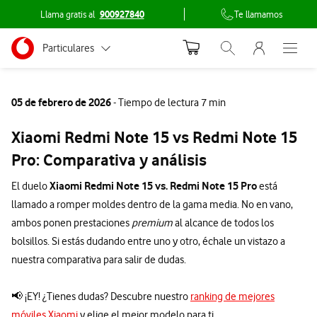
Llama gratis al
900927840
Te llamamos
Menu nave
Ir a la pagina principal de vodafone.es
Menu navegación Segmento
Particulares
Abrir buscador. Abr
Abre e
Conéctate
Autónomos
05 de febrero de 2026
- Tiempo de lectura 7 min
Pymes
Xiaomi Redmi Note 15 vs Redmi Note 15
Grandes empresas
Pro: Comparativa y análisis
y AA.PP.
Xiaomi Redmi Note 15 vs. Redmi Note 15 Pro
El duelo
está
llamado a romper moldes dentro de la gama media. No en vano,
ambos ponen prestaciones
premium
al alcance de todos los
bolsillos. Si estás dudando entre uno y otro, échale un vistazo a
nuestra comparativa para salir de dudas.
📢 ¡EY! ¿Tienes dudas? Descubre nuestro
ranking de mejores
móviles Xiaomi
y elige el mejor modelo para ti.