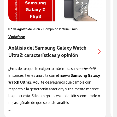
07 de agosto de 2026
- Tiempo de lectura
8 min
0
Ver más articulos relacionados con
Vodafone
V
V
Análisis del Samsung Galaxy Watch
Ultra2: características y opinión
c
¿Eres de los que le exigen lo máximo a su
smartwatch
?
¿
Samsung Galaxy
Entonces, tienes una cita con el nuevo
n
Watch Ultra2.
Aquí te desvelamos qué cambia con
v
respecto a la generación anterior y si realmente merece
d
lo que cuesta. Si lees algo antes de decidir si comprarlo o
t
no, asegúrate de que sea este análisis.

🔥 ¡ATENCIÓN! En Vodafone puedes hacerte con el nuevo
n