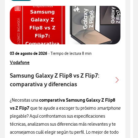
03 de agosto de 2026
- Tiempo de lectura
8 min
0
Ver más articulos relacionados con
Vodafone
V
V
Samsung Galaxy Z Flip8 vs Z Flip7:
comparativa y diferencias
comparativa Samsung Galaxy Z Flip8
¿Necesitas una
S
vs Z Flip7
que te ayude a escoger tu próximo
smartphone
a
plegable? Aquí confrontamos sus especificaciones
a
técnicas, analizamos sus diferencias más relevantes y te
p
aconsejamos cuál elegir según tu perfil. Lo mejor de todo
c