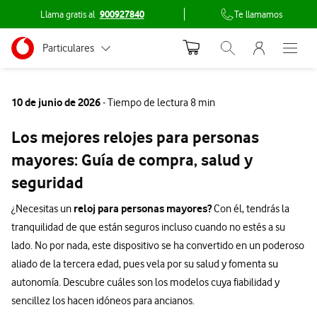
Llama gratis al
900927840
Te llamamos
Menu nave
Ir a la pagina principal de vodafone.es
Menu navegación Segmento
Particulares
Abrir buscador. Abr
Abre e
Conéctate
Autónomos
10 de junio de 2026
- Tiempo de lectura 8 min
Pymes
Los mejores relojes para personas
Grandes empresas y AA.PP.
mayores: Guía de compra, salud y
seguridad
reloj para personas mayores?
¿Necesitas un
Con él, tendrás la
tranquilidad de que están seguros incluso cuando no estés a su
lado. No por nada, este dispositivo se ha convertido en un poderoso
aliado de la tercera edad, pues vela por su salud y fomenta su
autonomía. Descubre cuáles son los modelos cuya fiabilidad y
sencillez los hacen idóneos para ancianos.