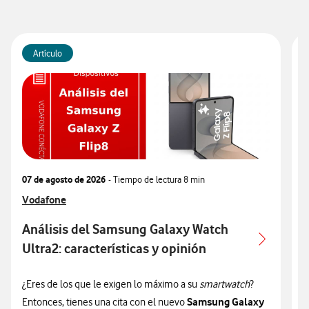
Artículo
07 de agosto de 2026
- Tiempo de lectura
8 min
0
Ver más articulos relacionados con
Vodafone
V
V
Análisis del Samsung Galaxy Watch
Ultra2: características y opinión
c
¿Eres de los que le exigen lo máximo a su
smartwatch
?
¿
Samsung Galaxy
Entonces, tienes una cita con el nuevo
n