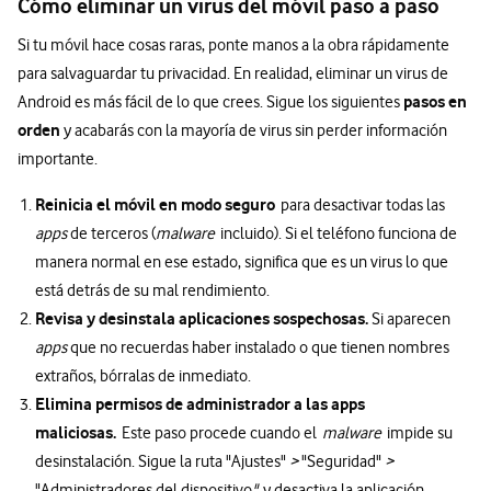
Cómo eliminar un virus del móvil paso a paso
Si tu móvil hace cosas raras, ponte manos a la obra rápidamente
para salvaguardar tu privacidad. En realidad, eliminar un virus de
pasos en
Android es más fácil de lo que crees. Sigue los siguientes
orden
y acabarás con la mayoría de virus sin perder información
importante.
Reinicia el móvil en modo seguro
para desactivar todas las
apps
de terceros (
malware
incluido). Si el teléfono funciona de
manera normal en ese estado, significa que es un virus lo que
está detrás de su mal rendimiento.
Revisa y desinstala aplicaciones sospechosas.
Si aparecen
apps
que no recuerdas haber instalado o que tienen nombres
extraños, bórralas de inmediato.
Elimina permisos de administrador a las apps
maliciosas.
Este paso procede cuando el
malware
impide su
desinstalación. Sigue la ruta "Ajustes"
>
"Seguridad"
>
"Administradores del dispositivo
"
y desactiva la aplicación