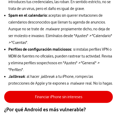
introduces tus credenciales, las roban. En sentido estricto, no se
trata de un virus, pero el daño es igual de grave.
Spam en el calendario:
aceptas sin querer invitaciones de
calendarios desconocidos que llenan tu agenda de anuncios.
Aunque no se trate de
malware
propiamente dicho, no deja de
ser molesto e invasivo. Elimínalos desde "Ajustes"
>
"Calendario"
>
"Cuentas".
Perfiles de configuración maliciosos:
si instalas perfiles VPN o
MDM de fuentes no oficiales, pueden rastrear tu actividad. Revisa
y elimina perfiles sospechosos en "Ajustes"
>
"General"
>
"Perfiles".
Jailbreak
:
al hacer
jailbreak
a tu iPhone, rompes las
protecciones de Apple y te expones a
malware
real. No lo hagas.
Financiar iPhone sin intereses
¿Por qué Android es más vulnerable?