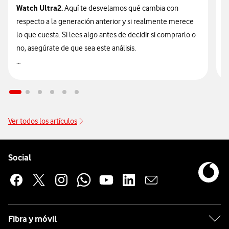
Watch Ultra2.
Aquí te desvelamos qué cambia con
v
respecto a la generación anterior y si realmente merece
d
lo que cuesta. Si lees algo antes de decidir si comprarlo o
t
no, asegúrate de que sea este análisis.

🔥 ¡ATENCIÓN! En Vodafone puedes hacerte con el nuevo
n
Galaxy Watch Ultra2 financiado
sin intereses desde solo
9
14€/mes junto a tu tarifa.
Ver todos los artículos
Pie de página de Vodafone
Enlaces a las redes sociales de Vodafone
Social
Fibra y móvil