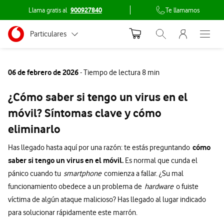
Llama gratis al
900927840
Te llamamos
Menu nave
Ir a la pagina principal de vodafone.es
Menu navegación Segmento
Particulares
Abrir buscador. Abr
Abre e
Conéctate
Autónomos
06 de febrero de 2026
- Tiempo de lectura 8 min
Pymes
¿Cómo saber si tengo un virus en el
Grandes empresas
móvil? Síntomas clave y cómo
y AA.PP.
eliminarlo
cómo
Has llegado hasta aquí por una razón: te estás preguntando
saber si tengo un virus en el móvil.
Es normal que cunda el
pánico cuando tu
smartphone
comienza a fallar. ¿Su mal
funcionamiento obedece a un problema de
hardware
o fuiste
víctima de algún ataque malicioso? Has llegado al lugar indicado
para solucionar rápidamente este marrón.