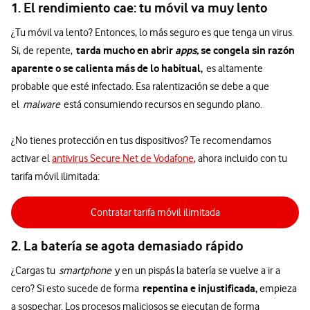
1. El rendimiento cae: tu móvil va muy lento
¿Tu móvil va lento? Entonces, lo más seguro es que tenga un virus.
tarda mucho en abrir
apps,
se congela sin razón
Si, de repente,
aparente o se calienta más de lo habitual,
es altamente
probable que esté infectado. Esa ralentización se debe a que
el
malware
está consumiendo recursos en segundo plano.
¿No tienes protección en tus dispositivos? Te recomendamos
activar el
antivirus Secure Net de Vodafone
, ahora incluido con tu
tarifa móvil ilimitada:
Contratar tarifa móvil ilimitada
2. La batería se agota demasiado rápido
¿Cargas tu
smartphone
y en un pispás la batería se vuelve a ir a
repentina e injustificada,
cero? Si esto sucede de forma
empieza
a sospechar. Los procesos maliciosos se ejecutan de forma