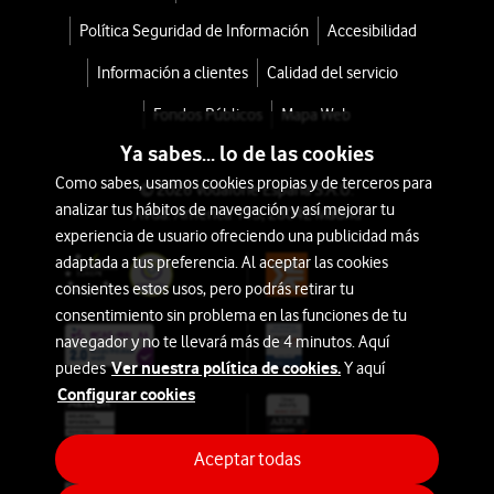
Política Seguridad de Información
Accesibilidad
Información a clientes
Calidad del servicio
Fondos Públicos
Mapa Web
Ya sabes... lo de las cookies
Como sabes, usamos cookies propias y de terceros para
© 2026 Vodafone España S.A.U.
analizar tus hábitos de navegación y así mejorar tu
Avda. América 115, 28042 Madrid
experiencia de usuario ofreciendo una publicidad más
adaptada a tus preferencia. Al aceptar las cookies
consientes estos usos, pero podrás retirar tu
consentimiento sin problema en las funciones de tu
navegador y no te llevará más de 4 minutos. Aquí
Ver nuestra política de cookies.
puedes
Y aquí
Configurar cookies
Aceptar todas