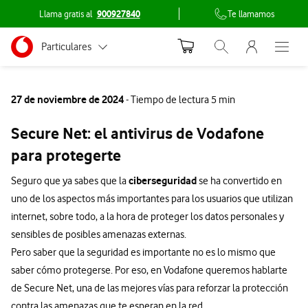
Llama gratis al
900927840
Te llamamos
Menu nave
Ir a la pagina principal de vodafone.es
Menu navegación Segmento
Particulares
Abrir buscador. Abr
Abre e
Conéctate
Autónomos
27 de noviembre de 2024
- Tiempo de lectura 5 min
Pymes
Secure Net: el antivirus de Vodafone
Grandes empresas
para protegerte
y AA.PP.
ciberseguridad
Seguro que ya sabes que la
se ha convertido en
uno de los aspectos más importantes para los usuarios que utilizan
internet, sobre todo, a la hora de proteger los datos personales y
sensibles de posibles amenazas externas.
Pero saber que la seguridad es importante no es lo mismo que
saber cómo protegerse. Por eso, en Vodafone queremos hablarte
de Secure Net, una de las mejores vías para reforzar la protección
contra las amenazas que te esperan en la red.