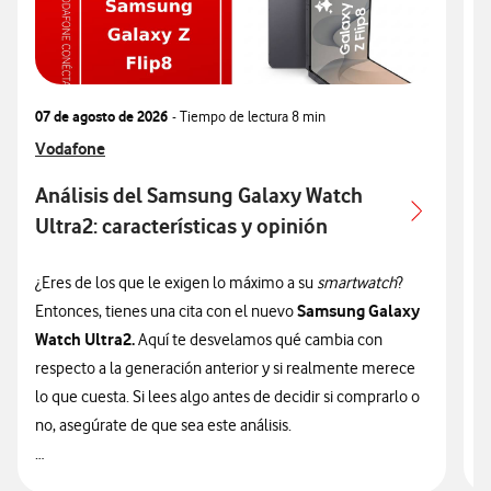
07 de agosto de 2026
- Tiempo de lectura
8 min
0
Ver más articulos relacionados con
Vodafone
V
V
Análisis del Samsung Galaxy Watch
Ultra2: características y opinión
c
¿Eres de los que le exigen lo máximo a su
smartwatch
?
¿
Samsung Galaxy
Entonces, tienes una cita con el nuevo
n
Watch Ultra2.
Aquí te desvelamos qué cambia con
v
respecto a la generación anterior y si realmente merece
d
lo que cuesta. Si lees algo antes de decidir si comprarlo o
t
no, asegúrate de que sea este análisis.

🔥 ¡ATENCIÓN! En Vodafone puedes hacerte con el nuevo
n