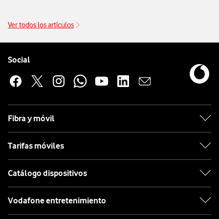
14€/mes junto a tu tarifa.
Ver todos los artículos
Pie de página de Vodafone
Enlaces a las redes sociales de Vodafone
Social
Fibra y móvil
Tarifas móviles
Catálogo dispositivos
Vodafone entretenimiento