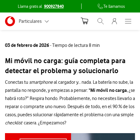
Llama gratis al
900927840
Te llamamos
Menu nave
Ir a la pagina principal de vodafone.es
Menu navegación Segmento
Particulares
Abrir buscador. Abr
Abre e
Conéctate
Autónomos
03 de febrero de 2026
- Tiempo de lectura 8 min
Pymes
Mi móvil no carga: guía completa para
Grandes empresas
detectar el problema y solucionarlo
y AA.PP.
Conectas tu
smartphone
al cargador y… nada. La batería no sube, la
Mi móvil no carga
pantalla no responde, y empiezas a pensar: "
, ¿se
habrá roto?” Respira hondo. Probablemente, no necesites llevarlo a
reparar o comprarte uno nuevo. Después de todo, en el 90 % de los
casos, puedes solucionar rápidamente el problema con una simple
checklist
casera. ¿Empezamos?