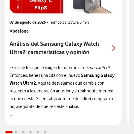
07 de agosto de 2026
- Tiempo de lectura
8 min
0
Ver más articulos relacionados con
Vodafone
V
V
Análisis del Samsung Galaxy Watch
Ultra2: características y opinión
c
¿Eres de los que le exigen lo máximo a su
smartwatch
?
¿
Samsung Galaxy
Entonces, tienes una cita con el nuevo
n
Watch Ultra2.
Aquí te desvelamos qué cambia con
v
respecto a la generación anterior y si realmente merece
d
lo que cuesta. Si lees algo antes de decidir si comprarlo o
t
no, asegúrate de que sea este análisis.

🔥 ¡ATENCIÓN! En Vodafone puedes hacerte con el nuevo
n
Galaxy Watch Ultra2 financiado
sin intereses desde solo
9