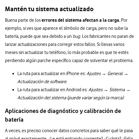
Mantén tu sistema actualizado
errores del sistema afectan a la carga.
Buena parte de los
Por
ejemplo, si ves que aparece el símbolo de carga, pero no sube la
batería, puede que sea debido a un
bug
. Los fabricantes no paran de
lanzar actualizaciones para corregir estos fallos. Si llevas varios
meses sin actualizar tu teléfono, lo más probable es que te estés
perdiendo algún parche específico capaz de solventar el problema.
La ruta para actualizar en iPhone es:
Ajustes
→
General
→
Actualización de software
.
La ruta para actualizar en Android es:
Ajustes
→
Sistema
→
Actualización del sistema (puede variar según la marca)
.
Aplicaciones de diagnóstico y calibración de
batería
A veces, es preciso conocer datos concretos para saber qué le pasa
al móvil exactamente. ¿Le está entrando corriente? ¿Cuánta? ¿Falla