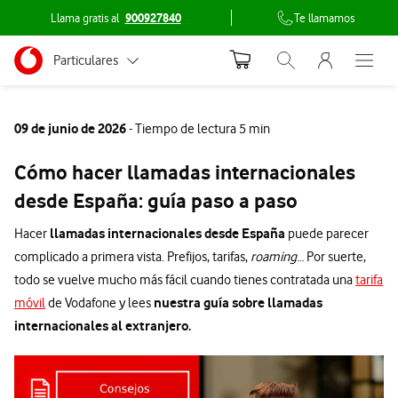
Llama gratis al
900927840
Te llamamos
Menu nave
Ir a la pagina principal de vodafone.es
Menu navegación Segmento
Particulares
Abrir buscador. Abr
Abre e
Conéctate
Autónomos
09 de junio de 2026
- Tiempo de lectura 5 min
Pymes
Cómo hacer llamadas internacionales
Grandes empresas y AA.PP.
desde España: guía paso a paso
llamadas internacionales desde España
Hacer
puede parecer
complicado a primera vista. Prefijos, tarifas,
roaming
… Por suerte,
todo se vuelve mucho más fácil cuando tienes contratada una
tarifa
nuestra guía sobre llamadas
móvil
de Vodafone y lees
internacionales al extranjero.