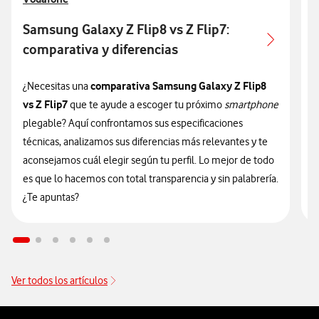
Samsung Galaxy Z Flip8 vs Z Flip7:
comparativa y diferencias
comparativa Samsung Galaxy Z Flip8
¿Necesitas una
S
vs Z Flip7
que te ayude a escoger tu próximo
smartphone
a
plegable? Aquí confrontamos sus especificaciones
a
técnicas, analizamos sus diferencias más relevantes y te
p
aconsejamos cuál elegir según tu perfil. Lo mejor de todo
c
es que lo hacemos con total transparencia y sin palabrería.
A
¿Te apuntas?
c
Ver todos los artículos
Pie de página de Vodafone