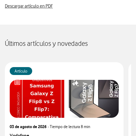
Descargar artículo en PDF
Últimos artículos y novedades
Artículo
03 de agosto de 2026
- Tiempo de lectura
8 min
0
Ver más articulos relacionados con
Vodafone
V
V