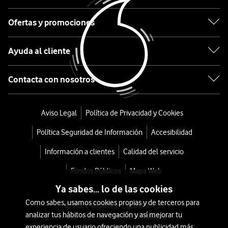
512GB
Ofertas y promociones
Glasses
Ayuda al cliente
desde
547,2
Contacta con nosotros
€
o
11
Aviso Legal
Política de Privacidad y Cookies
€/mes
x
Política Seguridad de Información
Accesibilidad
36
meses
Información a clientes
Calidad del servicio
+
Fondos Públicos
Mapa Web
Tarifa
Ya sabes... lo de las cookies
Móvil
Como sabes, usamos cookies propias y de terceros para
© 2026 Vodafone España S.A.U.
analizar tus hábitos de navegación y así mejorar tu
Avda. América 115, 28042 Madrid
experiencia de usuario ofreciendo una publicidad más