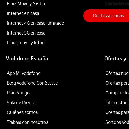
Fibra Móvil y Netflix
Llamadas in
Amazon
Internet en casa
Teléfono fij
Rechazar todas
Internet 4G en casa ilimitado
Echo
Internet 5G en casa
Fibra, móvil y fútbol
Show
Vodafone España
Ofertas y
8
App Mi Vodafone
Ofertas nue
Blog Vodafone Conéctate
Ofertas por
Blanco
Plan Amigo
Comparador 
Sala de Prensa
Fibra estud
con
Quiénes somos
Ofertas para
Trabaja con nosotros
Sorteos Vo