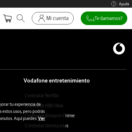
Ayuda
Mi cuenta
¿Te llamamos?
Abrir buscador. Abre en ventana modal
Ir a la pagina acceso clientes. Abre en p
Mi Vodafone
Móviles y dispositivos
Añadir línea adicional
Mis facturas
Mis pedidos
Vodafone entretenimiento
Recargas
Contratar Netflix
jorar tu experiencia de
Contratar HBO Max
s estos usos, pero podrás
Contratar Amazon Prime
Ver
 minutos. Aquí puedes
Contratar Disney plus