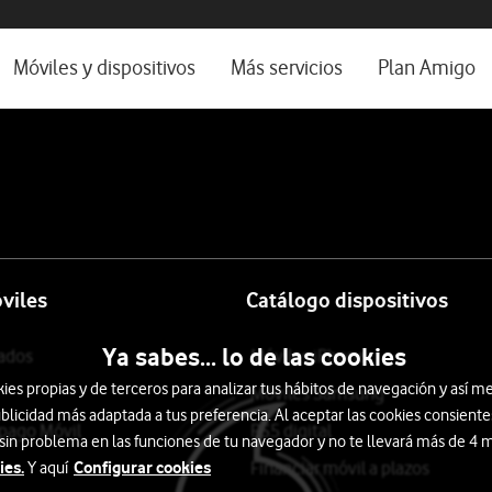
os, ayuda e idioma
rio
Móviles y dispositivos
Más servicios
Plan Amigo
one TV
Móviles
Alianza Vodafone e Iberdrola
l 5G
Imagen y Sonido
Servicios avanzados
tura
Ver todos
encias
viles
Catálogo dispositivos
Ya sabes... lo de las cookies
tados
Móviles iPhone
s propias y de terceros para analizar tus hábitos de navegación y así me
Móviles Samsung
blicidad más adaptada a tus preferencia. Al aceptar las cookies consiente
epago Móvil
PS5 digital
 sin problema en las funciones de tu navegador y no te llevará más de 4
ies.
Configurar cookies
Financiar móvil a plazos
Y aquí