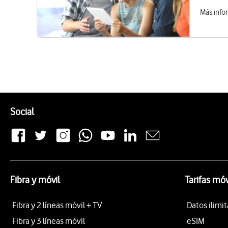
Más info
Pie de página de Vodafone
Enlaces a las redes sociales de Vodafone
Social
Fibra y móvil
Tarifas móv
Fibra y 2 líneas móvil + TV
Datos ilimi
Fibra y 3 líneas móvil
eSIM