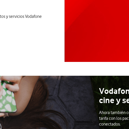
tos y servicios Vodafone
Vodafon
cine y s
Ahora también co
tarifa con los pa
conectados.