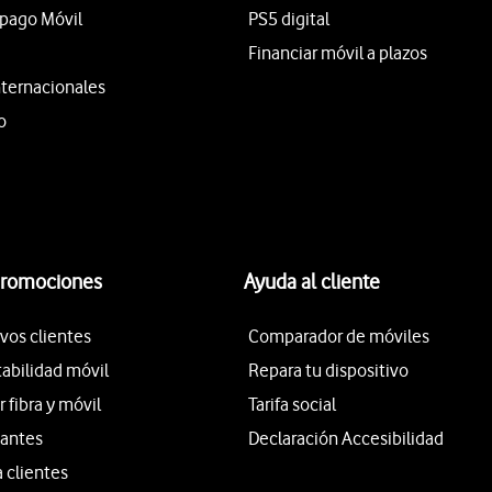
epago Móvil
PS5 digital
Financiar móvil a plazos
nternacionales
o
promociones
Ayuda al cliente
vos clientes
Comparador de móviles
tabilidad móvil
Repara tu dispositivo
fibra y móvil
Tarifa social
iantes
Declaración Accesibilidad
a clientes