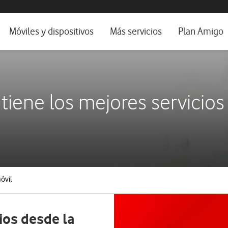
da e idioma
Móviles y dispositivos
Más servicios
Plan Amigo
fone TV
Móviles
Alianza Vodafone e Iberdrola
il 5G
Imagen y Sonido
Servicios avanzados
 tiene los mejores servicios
tura
Ver todos
dencias
óvil
ios desde la