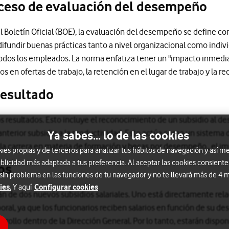
roceso de evaluación del desempeño
el Boletín Oficial (BOE), la evaluación del desempeño se define 
fundir buenas prácticas tanto a nivel organizacional como individu
dos los empleados. La norma enfatiza tener un "impacto inmediat
s en ofertas de trabajo, la retención en el lugar de trabajo y la
 resultado
s resultados. Esto incluye el reconocimiento de un subsidio al d
 anterior subsidio a la productividad. Esto actúa como un sistema 
Ya sabes... lo de las cookies
 la carrera en materia de formación y becas por desempeño., el im
s propias y de terceros para analizar tus hábitos de navegación y así me
blicidad más adaptada a tus preferencia. Al aceptar las cookies consiente
os
 sin problema en las funciones de tu navegador y no te llevará más de 4
ies.
Configurar cookies
Y aquí
án de dos nuevos subsidios salariales. Uno está directamente rel
ral, ya que los funcionarios reciben salarios en función de su de
rollo dentro de la Dirección General. Por lo tanto, estarán disp