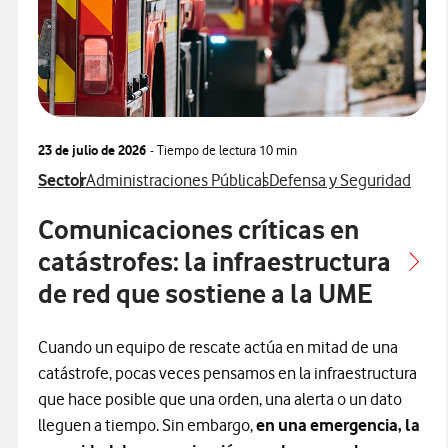
23 de julio de 2026
- Tiempo de lectura
10 min
Ver más articulos relacionados con
Ver más artículos con
Ver más artículos con
Sector
Administraciones Públicas
Defensa y Seguridad
Comunicaciones críticas en
catástrofes: la infraestructura
de red que sostiene a la UME
Cuando un equipo de rescate actúa en mitad de una
catástrofe, pocas veces pensamos en la infraestructura
que hace posible que una orden, una alerta o un dato
lleguen a tiempo. Sin embargo,
en una emergencia, la