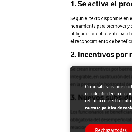
1. Se activa el p
Según el texto disponible en 
herramienta para promover y di
obligado cumplimiento para to
el reconocimiento de beneficio
2. Incentivos por
Se crean incentivos por bueno
integrable, en sustitución del
en la promoción horizontal de
Como sabes, usamos cookie
usuario ofreciendo una pu
3. Nuevos subsidi
retirar tu consentimiento
nuestra política de cook
Los funcionarios se beneficiar
obligatoria del desempeño labo
relacionado con un mayor desar
Rechazar todas