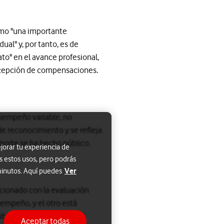
como "una importante
al" y, por tanto, es de
o" en el avance profesional,
 recepción de compensaciones.
esempeño variable, no
de reconocimiento y se refleja
porte se ha hecho público.
jorar tu experiencia de
s estos usos, pero podrás
Ver
 minutos. Aquí puedes
acionado con la evaluación
sempeño, y el otro está
onibles cinco recompensas
Aceptar todas