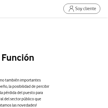
Soy cliente
Ir a la pagina acceso
Mi Vodafone Business
Mis Facturas
s
Solucionar averías
Dispositivos
e Función
Repara tu móvil
Mis productos
Consumo
 sino también importantes
ño, la posibilidad de percibir
la pérdida del puesto para
al del sector público que
ontamos las novedades!