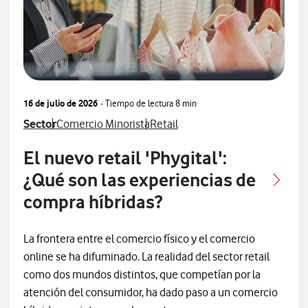
16 de julio de 2026
- Tiempo de lectura
8 min
Ver más articulos relacionados con
Ver más artículos con
Ver más artículos con
Sector
Comercio Minorista
Retail
El nuevo retail 'Phygital':
¿Qué son las experiencias de
compra híbridas?
La frontera entre el comercio físico y el comercio
online se ha difuminado. La realidad del sector retail
como dos mundos distintos, que competían por la
atención del consumidor, ha dado paso a un comercio