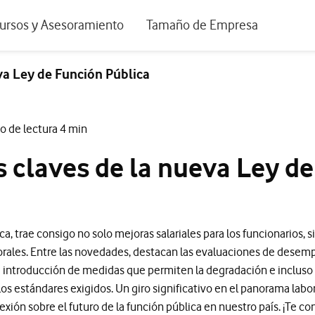
positivos de escritorio
ursos y Asesoramiento
Tamaño de Empresa
istema de Innovación
Ir a Autónomos y Negocios
eva Ley de Función Pública
 Nuestra Visión
Ir a Pequeñas y Medianas Empresa
rmes y Estudios
Ir a Grandes Empresas y AA.PP.
o de lectura 4 min
riencia de clientes
s claves de la nueva Ley d
tos y webinars
a, trae consigo no solo mejoras salariales para los funcionarios,
rales. Entre las novedades, destacan las evaluaciones de desempe
a introducción de medidas que permiten la degradación e incluso 
s estándares exigidos. Un giro significativo en el panorama labor
xión sobre el futuro de la función pública en nuestro país. ¡Te c