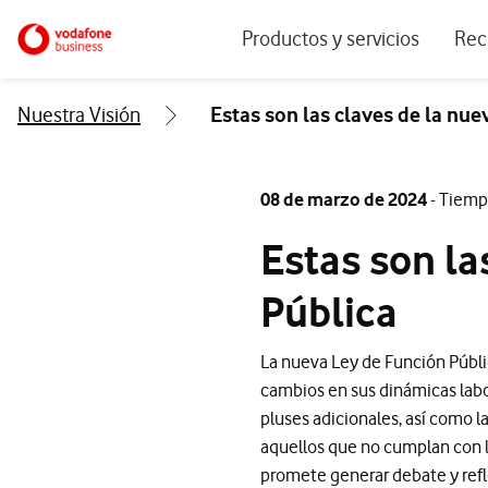
Menu navegación principal. Para dis
Ir a la pagina principal de vodafone.es
Productos y servicios
Rec
Ver todos los servicios
Ecos
Nuestra Visión
Estas son las claves de la nu
Conectividad
Blog
Ciberseguridad
Info
08 de marzo de 2024
- Tiemp
Soluciones IoT
Expe
Estas son la
IA para empresas
Even
Pública
Workplace
Soluciones de negocio
La nueva Ley de Función Públic
cambios en sus dinámicas labo
Servicios Cloud
pluses adicionales, así como l
aquellos que no cumplan con lo
promete generar debate y refle