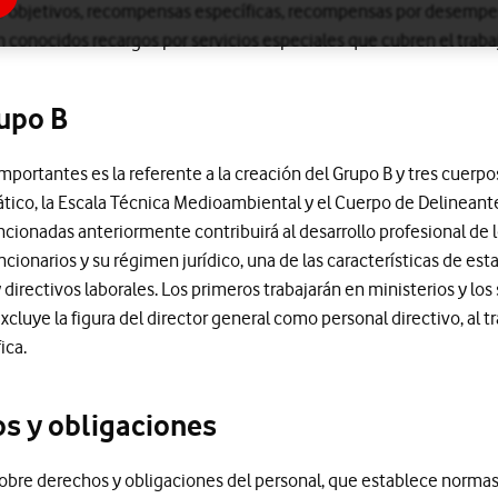
por objetivos, recompensas específicas, recompensas por desem
 conocidos recargos por servicios especiales que cubren el trabaj
rupo B
portantes es la referente a la creación del Grupo B y tres cuerpo
tico, la Escala Técnica Medioambiental y el Cuerpo de Delineante
cionadas anteriormente contribuirá al desarrollo profesional de l
ncionarios y su régimen jurídico, una de las características de esta
y directivos laborales. Los primeros trabajarán en ministerios y 
cluye la figura del director general como personal directivo, al t
ica.
os y obligaciones
obre derechos y obligaciones del personal, que establece norma