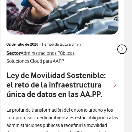
02 de julio de 2026
- Tiempo de lectura
8 min
Ver más articulos relacionados con
Ver más artículos con
Sector
Administraciones Públicas
Ver más artículos con
Soluciones Cloud para AAPP
Ley de Movilidad Sostenible:
el reto de la infraestructura
única de datos en las AA.PP.
La profunda transformación del entorno urbano y los
compromisos medioambientales están obligando a las
administraciones públicas a redefinir la movilidad