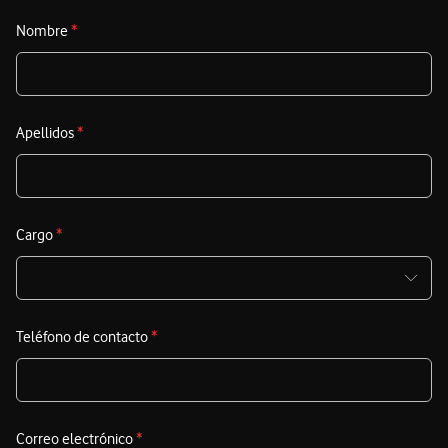
E
Nombre
*
c
d
c
p
Apellidos
*
t
A
r
Cargo
*
Teléfono de contacto
*
Correo electrónico
*