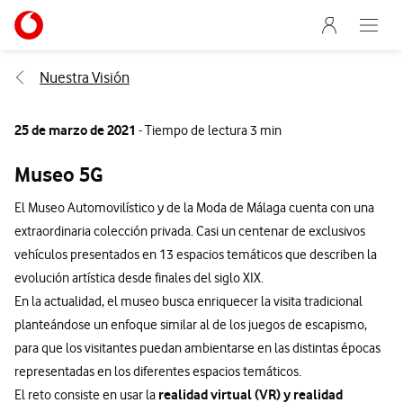
Menu nave
Ir a la pagina principal de vodafone.es
Abre e
Menu navegación Segmento
Nuestra Visión
25 de marzo de 2021
- Tiempo de lectura 3 min
Museo 5G
El Museo Automovilístico y de la Moda de Málaga cuenta con una
extraordinaria colección privada. Casi un centenar de exclusivos
vehículos presentados en 13 espacios temáticos que describen la
evolución artística desde finales del siglo XIX.
En la actualidad, el museo busca enriquecer la visita tradicional
planteándose un enfoque similar al de los juegos de escapismo,
para que los visitantes puedan ambientarse en las distintas épocas
representadas en los diferentes espacios temáticos.
realidad virtual (VR) y realidad
El reto consiste en usar la