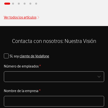
como un referente al integrar la ciberseguridad
s
como
l
un elemento estructural y transversal en su estrategia de
l
innovación tecnológica.
Ver todos los artículos
C
d
S
Contacta con nosotros: Nuestra Visión
M
I
Sí, soy
cliente de Vodafone
V
Número de empleados
*
A
a
d
m
Nombre de la empresa
*
e
c