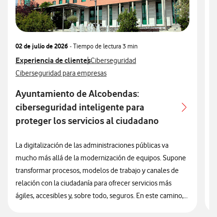
02 de julio de 2026
- Tiempo de lectura
3 min
2
Ver más articulos relacionados con
Experiencia de clientes
Ver más artículos con
V
E
Ciberseguridad
Ver más artículos con
V
Ciberseguridad para empresas
A
Ayuntamiento de Alcobendas:
ciberseguridad inteligente para
proteger los servicios al ciudadano
A
e
La digitalización de las administraciones públicas va
C
mucho más allá de la modernización de equipos. Supone
f
transformar procesos, modelos de trabajo y canales de
y
relación con la ciudadanía para ofrecer servicios más
V
ágiles, accesibles y, sobre todo, seguros. En este camino,
el Ayuntamiento de Alcobendas se ha consolidado
e