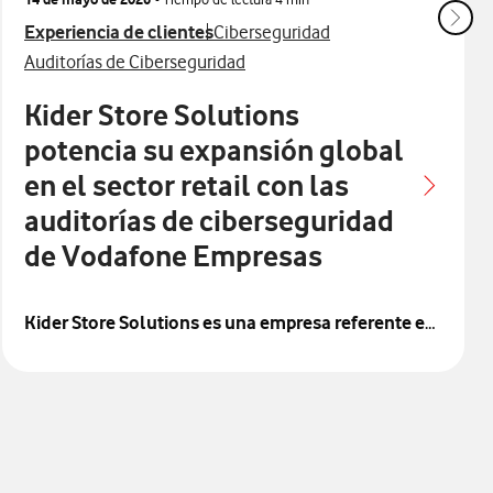
Ver más articulos relacionados con
Ver más artículos con
Experiencia de clientes
Ciberseguridad
Ver más artículos con
Auditorías de Ciberseguridad
Kider Store Solutions
potencia su expansión global
en el sector retail con las
auditorías de ciberseguridad
de Vodafone Empresas
Kider Store Solutions es una empresa referente en
el sector del equipamiento comercial y retail,
con
una historia marcada por un importante proceso de
resurgimiento. Nació en julio de 2014, aunque no es
una empresa nueva creada desde cero, sino que surgió
para rescatar la actividad del antiguo Grupo Kider, una