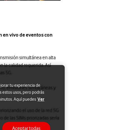
n en vivo de eventos con
ansmisión simultánea en alta
 la calidad requerida. Así
mas 5G.
jorar tu experiencia de
cto, emisiones simultáneas y
s estos usos, pero podrás
Ver
 minutos. Aquí puedes
priorizando el uso de la red 5G
o de las SIMs priorizadas sería
Aceptar todas