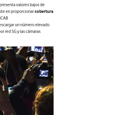
presenta valores bajos de
iste en proporcionar
cobertura
SICAB
 descargar un número elevado
or red 5G y las cámaras