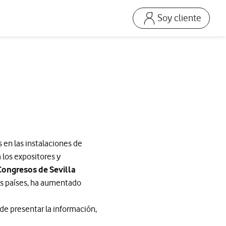
Soy cliente
Ir a la pagina acceso
Mi Vodafone Business
Mis Facturas
s
Solucionar averías
Dispositivos
Repara tu móvil
Mis productos
 en las instalaciones de
Consumo
 los expositores y
Congresos de Sevilla
os países, ha aumentado
de presentar la información,