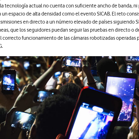
la tecnología actual no cuenta con suficiente ancho de banda, ni 
en un espacio de alta densidad como el evento SICAB. El reto cons
ansmisiones en directo a un número elevado de países siguiendo 
áneas, que los seguidores puedan seguir las pruebas en directo o
 al correcto funcionamiento de las cámaras robotizadas operadas p
G.