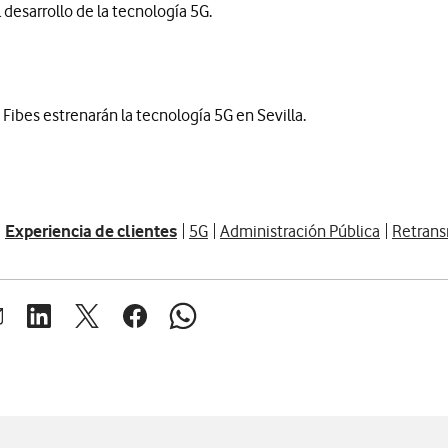
l desarrollo de la tecnología 5G.
y Fibes estrenarán la tecnología 5G en Sevilla.
Experiencia de clientes
5G
Administración Pública
Retrans
brir ventana para compartir en mail
Abrir ventana para compartir en linkedin
Abrir ventana para compartir en twitter
Abrir ventana para compartir en facebook
Abrir ventana para compartir en whats