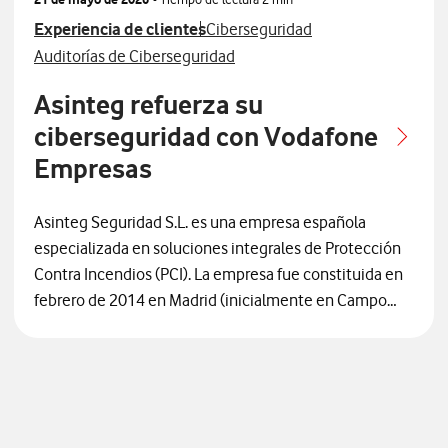
Ver más articulos relacionados con
Ver más artículos con
Experiencia de clientes
Ciberseguridad
Ver más artículos con
Auditorías de Ciberseguridad
Asinteg refuerza su
ciberseguridad con Vodafone
Empresas
Asinteg Seguridad S.L. es una empresa española
especializada en soluciones integrales de Protección
Contra Incendios (PCI). La empresa fue constituida en
febrero de 2014 en Madrid (inicialmente en Campo
Real y actualmente tiene su sede central en Rivas-
Vaciamadrid). Nació como un proyecto enfocado
desde el primer día en la especialización técnica
dentro del sector de la seguridad. A lo largo de su
primera década
la empresa ha pasado de ser una