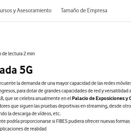
positivos de escritorio
ursos y Asesoramiento
Tamaño de Empresa
istema de Innovación
Ir a Autónomos y Negocios
 Nuestra Visión
Ir a Pequeñas y Medianas Empresa
rmes y Estudios
Ir a Grandes Empresas y AA.PP.
 de lectura 2 min
riencia de clientes
tada 5G
tos y webinars
recuente la demanda de una mayor capacidad de las redes móviles
gresos, para dotar de grandes capacidades de red y versatilidad a
AB, que se celebra anualmente en el
Palacio de Exposiciones y 
dores que siguen las pruebas deportivas en streaming, desde otr
o la descarga de vídeos, etc.
te podría proporcionarse si FIBES pudiera ofrecer nuevas formas 
aplicaciones de realidad