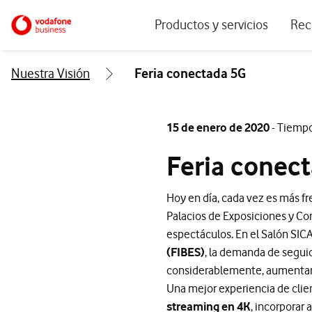
Menu navegación principal. Para dis
Ir a la pagina principal de vodafone.es
Productos y servicios
Rec
Ver todos los servicios
Ecos
Nuestra Visión
Feria conectada 5G
Conectividad
Blog
Ciberseguridad
Info
15 de enero de 2020
- Tiempo
Soluciones IoT
Expe
Feria conec
IA para empresas
Even
Hoy en día, cada vez es más f
Workplace
Palacios de Exposiciones y Con
Soluciones de negocio
espectáculos. En el Salón SIC
(FIBES)
, la demanda de segui
Servicios Cloud
considerablemente, aumentand
Una mejor experiencia de clien
streaming en 4K
, incorporar 