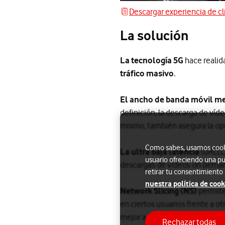
Descargar experiencia de cl
Descargar experiencia de clie
La solución
La tecnología 5G
hace realid
tráfico masivo
.
El ancho de banda móvil m
definición, la descarga de ví
mismo, también asegura la op
Como sabes, usamos cookie
La ultra baja latencia
(uRLLC)
usuario ofreciendo una pu
descargas de vídeos on dema
retirar tu consentimiento
nuestra política de cook
Network Slicing (NS)
permite 
en ciertos usuarios frente a ot
mejor a la del resto.
Rechazar todas