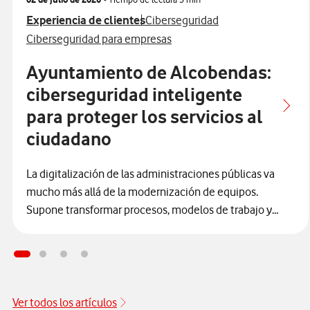
Ver más articulos relacionados con
Ver más artículos con
Experiencia de clientes
Ciberseguridad
Ver más artículos con
Ciberseguridad para empresas
Ayuntamiento de Alcobendas:
ciberseguridad inteligente
para proteger los servicios al
ciudadano
La digitalización de las administraciones públicas va
mucho más allá de la modernización de equipos.
Supone transformar procesos, modelos de trabajo y
canales de relación con la ciudadanía para ofrecer
servicios más ágiles, accesibles y, sobre todo, seguros.
En este camino,
el Ayuntamiento de Alcobendas se
ha consolidado como un referente al integrar la
ciberseguridad
como un elemento estructural y
Ver todos los artículos