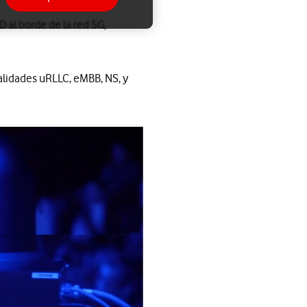
 al borde de la red 5G,
nalidades uRLLC, eMBB, NS, y