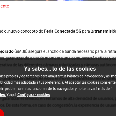
iente
nte
ad el nuevo concepto de
Feria Conectada 5G
para la
transmisió
ejorado
(eMBB) asegura el ancho de banda necesario para la retr
deos, garantizando en todo momento una comunicación eficaz y con
erativa de las diferentes cámaras robotizadas y cámaras autóno
Ya sabes... lo de las cookies
s propias y de terceros para analizar tus hábitos de navegación y así me
 garantiza la calidad del video en HD en retransmisiones en dire
blicidad más adaptada a tus preferencia. Al aceptar las cookies consiente
nd.
 sin problema en las funciones de tu navegador y no te llevará más de 4
ies.
Configurar cookies
Y aquí
garantizar el servicio, en entornos de alta densidad de usuarios, 
ros. De esta forma, en caso de congestión, la experiencia de usuari