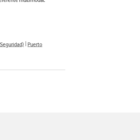
referente multimodal.
e Seguridad)
Puerto
app