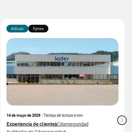
Artículo
Pymes
14 de mayo de 2026
- Tiempo de lectura
4 min
Ver más articulos relacionados con
Ver más artículos con
Experiencia de clientes
Ciberseguridad
Ver más artículos con