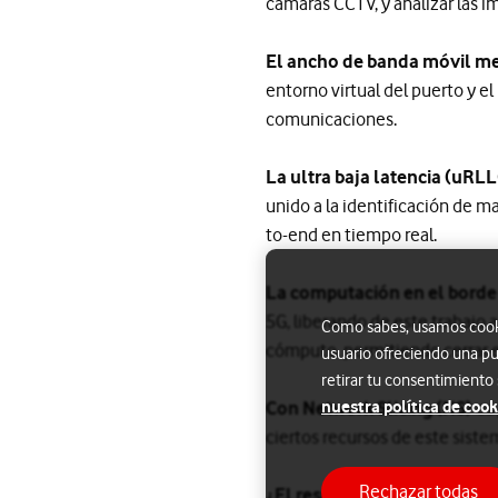
cámaras CCTV, y analizar las
El ancho de banda móvil m
entorno virtual del puerto y 
comunicaciones.
La ultra baja latencia (uRL
unido a la identificación de m
to-end en tiempo real.
La computación en el borde
5G, liberando de este trabajo 
Como sabes, usamos cookie
cómputo, permitiendo cerrar e
usuario ofreciendo una pu
retirar tu consentimiento
nuestra política de cook
Con Network Slicing (NS)
es 
ciertos recursos de este siste
Rechazar todas
¿El resultado?
Una solución 5