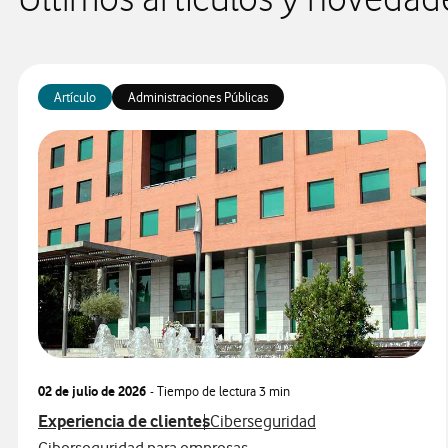
Últimos artículos y novedad
Artículo
Administraciones Públicas
02 de julio de 2026
- Tiempo de lectura
3 min
Ver más articulos relacionados con
Ver más artículos con
Experiencia de clientes
Ciberseguridad
Ver más artículos con