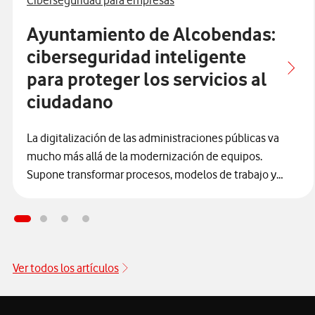
Ciberseguridad para empresas
Ayuntamiento de Alcobendas:
ciberseguridad inteligente
para proteger los servicios al
ciudadano
La digitalización de las administraciones públicas va
mucho más allá de la modernización de equipos.
Supone transformar procesos, modelos de trabajo y
canales de relación con la ciudadanía para ofrecer
servicios más ágiles, accesibles y, sobre todo, seguros.
En este camino,
el Ayuntamiento de Alcobendas se
ha consolidado como un referente al integrar la
ciberseguridad
como un elemento estructural y
Ver todos los artículos
transversal en su estrategia de innovación tecnológica.