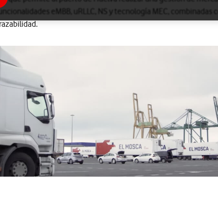
 funcionalidades eMBB, uRLLC, NS y tecnología MEC, combinadas co
trazabilidad.