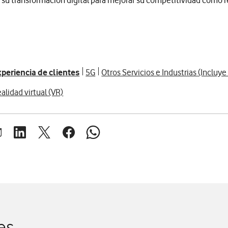
 su transformación digital para mejorar su competitividad como 
periencia de clientes
5G
Otros Servicios e Industrias (Incluy
alidad virtual (VR)
brir ventana para compartir en mail
Abrir ventana para compartir en linkedin
Abrir ventana para compartir en twitter
Abrir ventana para compartir en facebook
Abrir ventana para compartir en whats