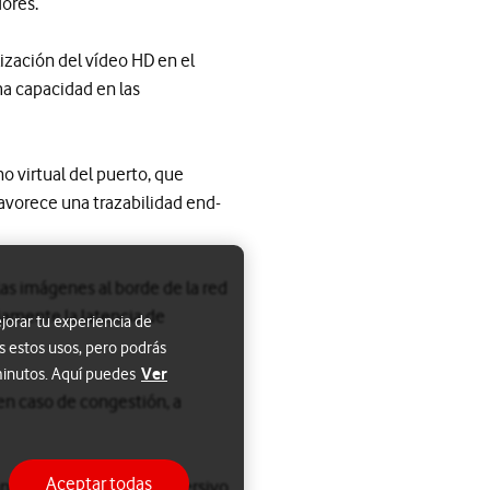
dores.
ización del vídeo HD en el
a capacidad en las
o virtual del puerto, que
favorece una trazabilidad end-
las imágenes al borde de la red
iamente la latencia de
jorar tu experiencia de
s estos usos, pero podrás
Ver
 minutos. Aquí puedes
 en caso de congestión, a
Aceptar todas
ancías en un entorno inmersivo