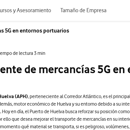
positivos de escritorio
ursos y Asesoramiento
Tamaño de Empresa
istema de Innovación
Ir a Autónomos y Negocios
as 5G en entornos portuarios
 Nuestra Visión
Ir a Pequeñas y Medianas Empresa
rmes y Estudios
Ir a Grandes Empresas y AA.PP.
iempo de lectura 3 min
riencia de clientes
iente de mercancías 5G en
tos y webinars
 Huelva (APH)
, perteneciente al Corredor Atlántico, es el princip
además, motor económico de Huelva y su entorno debido a su inte
. Hoy en día, el Puerto de Huelva busca reforzar su posición como
r ello que desea mejorar el transporte de mercancías en su interio
omento qué material se transporta, si es peligroso, volúmenes, 