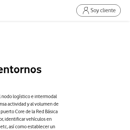
Soy cliente
Ir a la pagina acceso
Mi Vodafone Business
Mis Facturas
s
Solucionar averías
Dispositivos
 entornos
Repara tu móvil
Mis productos
Consumo
al nodo logístico e intermodal
nsa actividad y al volumen de
 puerto Core de la Red Básica
r, identificar vehículos en
etc, así como establecer un