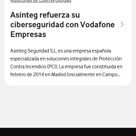
Auditorías de Ciberseguridad
Asinteg refuerza su
ciberseguridad con Vodafone
Empresas
Asinteg Seguridad S.L. es una empresa española
especializada en soluciones integrales de Protección
Contra Incendios (PCI). La empresa fue constituida en
febrero de 2014 en Madrid (inicialmente en Campo
Real y actualmente tiene su sede central en Rivas-
Vaciamadrid). Nació como un proyecto enfocado
desde el primer día en la especialización técnica
dentro del sector de la seguridad. A lo largo de su
primera década
la empresa ha pasado de ser una
pequeña empresa local a consolidarse como un
referente en la Comunidad de Madrid
, alcanzando