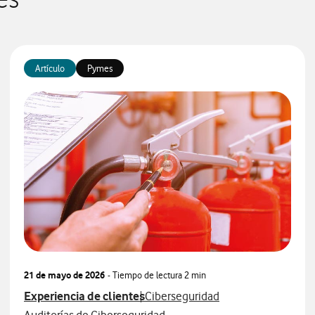
es
Artículo
Pymes
21 de mayo de 2026
- Tiempo de lectura
2 min
Ver más articulos relacionados con
Ver más artículos con
Experiencia de clientes
Ciberseguridad
Ver más artículos con