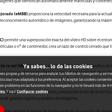
 imágenes que identifican automáticamente matrículas y contene
ejorado (eMBB)
proporciona la velocidad necesaria para la actual
el reconocimiento automático de imágenes, garantizando la máxim
LC)
permite una superposición exacta del vídeo HD sobre el entorn
atrículas o nº de contenedor, crea un lazo de control cerrado que 
Ya sabes... lo de las cookies
 de la red (MEC)
migrará el procesado del vídeo HD y análisis de 
a los sistemas del puerto. De este modo, se consigue reducir ampl
s propias y de terceros para analizar tus hábitos de navegación y así me
l bucle E2E.
blicidad más adaptada a tus preferencia. Al aceptar las cookies consiente
 sin problema en las funciones de tu navegador y no te llevará más de 4
ies.
Configurar cookies
posible garantizar estos servicios, priorizando el uso de la red 5G
Y aquí
ma de gestión logística y análisis de imágenes.
G que permite al puerto de Huelva realizar una gestión de merc