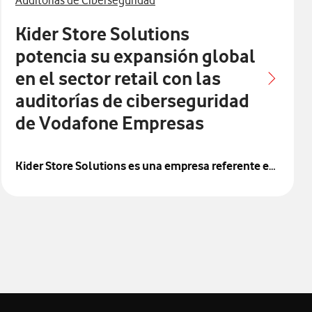
Auditorías de Ciberseguridad
Kider Store Solutions
potencia su expansión global
en el sector retail con las
auditorías de ciberseguridad
de Vodafone Empresas
Kider Store Solutions es una empresa referente en
el sector del equipamiento comercial y retail,
con
una historia marcada por un importante proceso de
resurgimiento. Nació en julio de 2014, aunque no es
una empresa nueva creada desde cero, sino que surgió
para rescatar la actividad del antiguo Grupo Kider, una
compañía histórica que se reinició con el apoyo de más
socios inversores. La nueva sociedad recuperó a gran
parte del equipo humano experto y la maquinaria