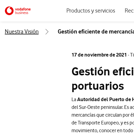
Menu navegación principal. Para dis
Ir a la pagina principal de vodafone.es
Productos y servicios
Rec
Ver todos los servicios
Ecos
Nuestra Visión
Gestión eficiente de mercancí
Conectividad
Blog
Ciberseguridad
Info
17 de noviembre de 2021
- T
Soluciones IoT
Expe
Gestión efic
IA para empresas
Even
portuarios
Workplace
Soluciones de negocio
La
Autoridad del Puerto de
del Sur-Oeste peninsular. Es 
Servicios Cloud
mercancías que circulan por él
de Transporte Europeo, y es po
movimiento, conocer en todo m