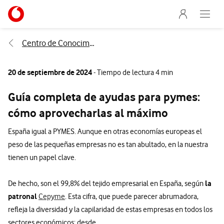
Menu nave
Ir a la pagina principal de vodafone.es
Abre e
Menu navegación Segmento
Centro de Conocimiento
20 de septiembre de 2024
- Tiempo de lectura 4 min
Guía completa de ayudas para pymes:
cómo aprovecharlas al máximo
España igual a PYMES. Aunque en otras economías europeas el
peso de las pequeñas empresas no es tan abultado, en la nuestra
tienen un papel clave.
la
De hecho, son el 99,8% del tejido empresarial en España, según
patronal
Cepyme
. Esta cifra, que puede parecer abrumadora,
refleja la diversidad y la capilaridad de estas empresas en todos los
sectores económicos: desde