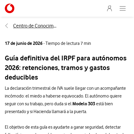
Menu nave
Ir a la pagina principal de vodafone.es
Abre e
Menu navegación Segmento
Centro de Conocimiento
17 de junio de 2026
- Tiempo de lectura 7 min
Guía definitiva del IRPF para autónomos
2026: retenciones, tramos y gastos
deducibles
La declaración trimestral de IVA suele llegar con un acompañante
incómodo: el miedo a haberse equivocado. El autónomo quiere
Modelo 303
seguir con su trabajo, pero duda si el
está bien
presentado y si Hacienda llamará a la puerta.
El objetivo de esta guía es ayudarte a ganar seguridad, detectar