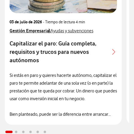
03 de julio de 2026
- Tiempo de lectura
4 min
1
Ver más articulos relacionados con
Gestión Empresarial
Ver más artículos con
V
G
Ayudas y subvenciones
Capitalizar el paro: Guía completa,
requisitos y trucos para nuevos
c
autónomos
Si estás en paro y quieres hacerte autónomo, capitalizar el
U
e
paro te permite adelantar de una sola vez (o en parte) la
prestación que te queda por cobrar. Un dinero que puedes
e
p
usar como inversión inicial en tu negocio.
Bien planteado, puede ser la diferencia entre arrancar
P
justo de liquidez… o empezar con una base más sólida.
e
n