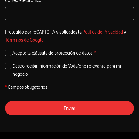
Correo electrónico
*
Protegido por reCAPTCHA y aplicados la
Política de Privacidad
y
Términos de Google
Acepto la
cláusula de protección de datos
*
Deseo recibir información de Vodafone relevante para mi
negocio
*
Campos obligatorios
Enviar
Pie de página de Vodafone