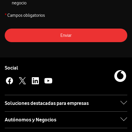
negocio
*
Campos obligatorios
Enviar
Pie de página de Vodafone
Enlaces a las redes sociales de Vodafone
Social
Soluciones destacadas para empresas
Autónomos y Negocios