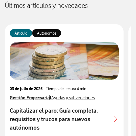
Últimos artículos y novedades
Artículo
Autónomos
03 de julio de 2026
- Tiempo de lectura
4 min
1
Ver más articulos relacionados con
Gestión Empresarial
Ver más artículos con
V
G
Ayudas y subvenciones
Capitalizar el paro: Guía completa,
G
requisitos y trucos para nuevos
autónomos