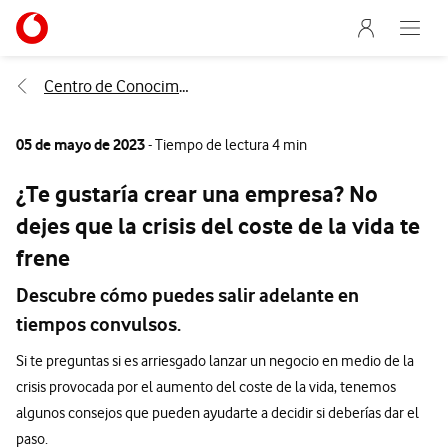
Menu nave
Ir a la pagina principal de vodafone.es
Abre e
Menu navegación Segmento
Centro de Conocimiento
05 de mayo de 2023
- Tiempo de lectura 4 min
¿Te gustaría crear una empresa? No
dejes que la crisis del coste de la vida te
frene
Descubre cómo puedes salir adelante en
tiempos convulsos.
Si te preguntas si es arriesgado lanzar un negocio en medio de la
crisis provocada por el aumento del coste de la vida, tenemos
algunos consejos que pueden ayudarte a decidir si deberías dar el
paso.