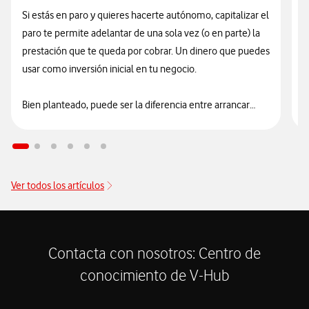
Si estás en paro y quieres hacerte autónomo, capitalizar el
L
paro te permite adelantar de una sola vez (o en parte) la
a
prestación que te queda por cobrar. Un dinero que puedes
e
usar como inversión inicial en tu negocio.
p
H
Bien planteado, puede ser la diferencia entre arrancar
justo de liquidez… o empezar con una base más sólida.
E
d
e
Ver todos los artículos
Contacta con nosotros: Centro de
conocimiento de V-Hub