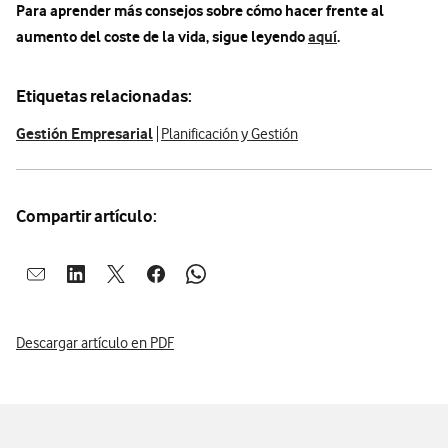
Para aprender más consejos sobre cómo hacer frente al
aumento del coste de la vida, sigue leyendo
aquí
.
Etiquetas relacionadas:
Gestión Empresarial
Planificación y Gestión
Compartir artículo:
Abrir ventana para compartir en mail
Abrir ventana para compartir en linkedin
Abrir ventana para compartir en twitter
Abrir ventana para compartir en facebook
Abrir ventana para compartir en whatsap
Descargar artículo en PDF