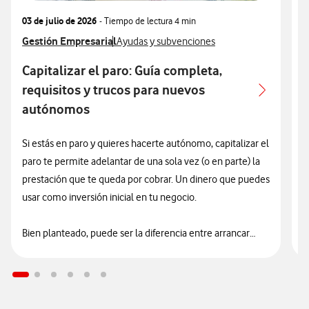
03 de julio de 2026
- Tiempo de lectura
4 min
1
Ver más articulos relacionados con
Gestión Empresarial
Ver más artículos con
V
G
Ayudas y subvenciones
Capitalizar el paro: Guía completa,
G
requisitos y trucos para nuevos
autónomos
Si estás en paro y quieres hacerte autónomo, capitalizar el
L
paro te permite adelantar de una sola vez (o en parte) la
a
prestación que te queda por cobrar. Un dinero que puedes
e
usar como inversión inicial en tu negocio.
p
H
Bien planteado, puede ser la diferencia entre arrancar
justo de liquidez… o empezar con una base más sólida.
E
d
e