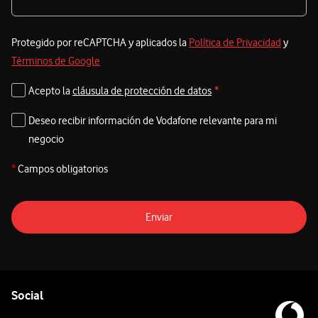
Protegido por reCAPTCHA y aplicados la
Política de Privacidad
y
Términos de Google
Acepto la
cláusula de protección de datos
*
Deseo recibir información de Vodafone relevante para mi
negocio
*
Campos obligatorios
Enviar
Pie de página de Vodafone
Enlaces a las redes sociales de Vodafone
Social