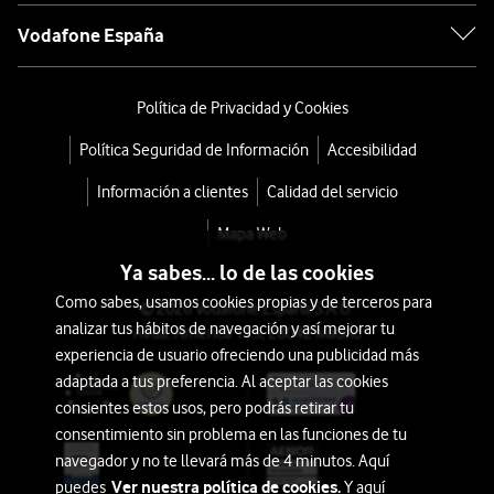
Vodafone España
Política de Privacidad y Cookies
Política Seguridad de Información
Accesibilidad
Información a clientes
Calidad del servicio
Mapa Web
Ya sabes... lo de las cookies
Como sabes, usamos cookies propias y de terceros para
© 2026 Vodafone España S.A.U.
analizar tus hábitos de navegación y así mejorar tu
Avda. América 115, 28042 Madrid
experiencia de usuario ofreciendo una publicidad más
adaptada a tus preferencia. Al aceptar las cookies
consientes estos usos, pero podrás retirar tu
consentimiento sin problema en las funciones de tu
navegador y no te llevará más de 4 minutos. Aquí
Ver nuestra política de cookies.
puedes
Y aquí