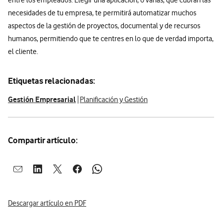
entre los empleados. Elegir una aplicación, o varias, que cubran las
necesidades de tu empresa, te permitirá automatizar muchos
aspectos de la gestión de proyectos, documental y de recursos
humanos, permitiendo que te centres en lo que de verdad importa,
el cliente.
Etiquetas relacionadas:
Gestión Empresarial
Planificación y Gestión
Compartir artículo:
Abrir ventana para compartir en mail
Abrir ventana para compartir en linkedin
Abrir ventana para compartir en twitter
Abrir ventana para compartir en facebook
Abrir ventana para compartir en whatsap
Descargar artículo en PDF