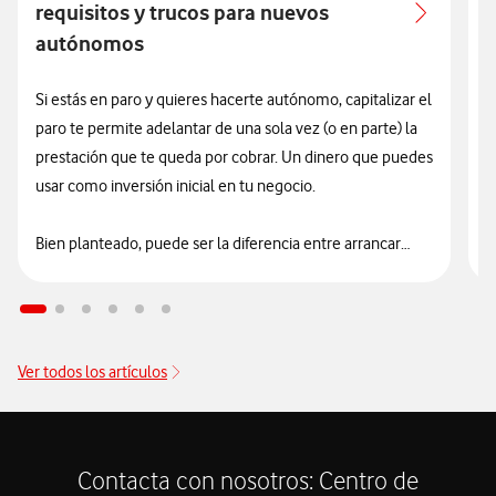
requisitos y trucos para nuevos
autónomos
Si estás en paro y quieres hacerte autónomo, capitalizar el
L
paro te permite adelantar de una sola vez (o en parte) la
a
prestación que te queda por cobrar. Un dinero que puedes
e
usar como inversión inicial en tu negocio.
p
H
Bien planteado, puede ser la diferencia entre arrancar
justo de liquidez… o empezar con una base más sólida.
E
d
e
Ver todos los artículos
Contacta con nosotros: Centro de