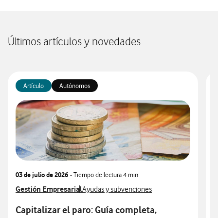
Últimos artículos y novedades
Artículo
Autónomos
03 de julio de 2026
- Tiempo de lectura
4 min
1
Ver más articulos relacionados con
Gestión Empresarial
Ver más artículos con
V
G
Ayudas y subvenciones
Capitalizar el paro: Guía completa,
G