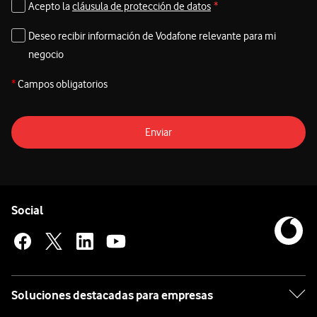
Acepto la
cláusula de protección de datos
*
Deseo recibir información de Vodafone relevante para mi
negocio
*
Campos obligatorios
Enviar
Pie de página de Vodafone
Enlaces a las redes sociales de Vodafone
Social
Soluciones destacadas para empresas