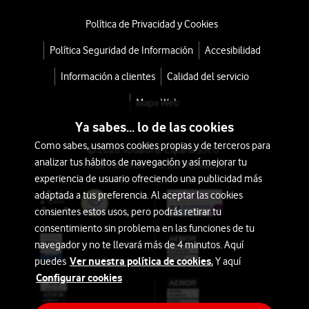
Política de Privacidad y Cookies
Política Seguridad de Información
Accesibilidad
Información a clientes
Calidad del servicio
Mapa Web
Ya sabes... lo de las cookies
Como sabes, usamos cookies propias y de terceros para
© 2026 Vodafone España S.A.U.
analizar tus hábitos de navegación y así mejorar tu
Avda. América 115, 28042 Madrid
experiencia de usuario ofreciendo una publicidad más
adaptada a tus preferencia. Al aceptar las cookies
consientes estos usos, pero podrás retirar tu
consentimiento sin problema en las funciones de tu
navegador y no te llevará más de 4 minutos. Aquí
Ver nuestra política de cookies.
puedes
Y aquí
Configurar cookies