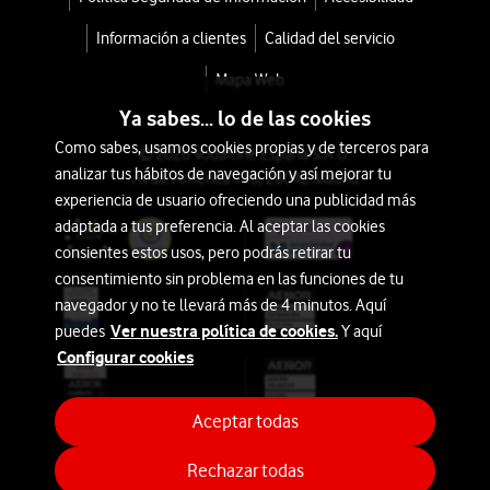
Información a clientes
Calidad del servicio
Mapa Web
Ya sabes... lo de las cookies
Como sabes, usamos cookies propias y de terceros para
© 2026 Vodafone España S.A.U.
analizar tus hábitos de navegación y así mejorar tu
Avda. América 115, 28042 Madrid
experiencia de usuario ofreciendo una publicidad más
adaptada a tus preferencia. Al aceptar las cookies
consientes estos usos, pero podrás retirar tu
consentimiento sin problema en las funciones de tu
navegador y no te llevará más de 4 minutos. Aquí
Ver nuestra política de cookies.
puedes
Y aquí
Configurar cookies
Aceptar todas
Rechazar todas