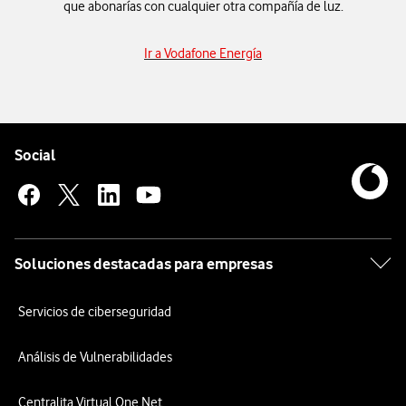
que abonarías con cualquier otra compañía de luz.
Ir a Vodafone Energía
Pie de página de Vodafone
Enlaces a las redes sociales de Vodafone
Social
Soluciones destacadas para empresas
Servicios de ciberseguridad
Análisis de Vulnerabilidades
Centralita Virtual One Net