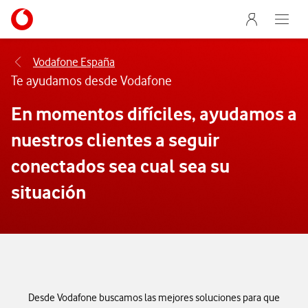
Menu nave
Ir a la pagina principal de vodafone.es
Abre e
Menu navegación Segmento
Vodafone España
Te ayudamos desde Vodafone
En momentos difíciles, ayudamos a
nuestros clientes a seguir
conectados sea cual sea su
situación
Desde Vodafone buscamos las mejores soluciones para que