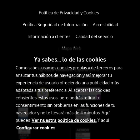
Política de Privacidad y Cookies
Política Seguridad de Información
Accesibilidad
Información a clientes
Calidad del servicio
Mapa Web
Ya sabes... lo de las cookies
Como sabes, usamos cookies propias y de terceros para
© 2026 Vodafone España S.A.U.
analizar tus hábitos de navegación y así mejorar tu
Avda. América 115, 28042 Madrid
experiencia de usuario ofreciendo una publicidad más
adaptada a tus preferencia. Al aceptar las cookies
consientes estos usos, pero podrás retirar tu
consentimiento sin problema en las funciones de tu
navegador y no te llevará más de 4 minutos. Aquí
Ver nuestra política de cookies.
puedes
Y aquí
Configurar cookies