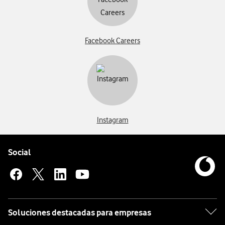
Facebook Careers
Instagram
Pie de página de Vodafone
Enlaces a las redes sociales de Vodafone
Social
Soluciones destacadas para empresas