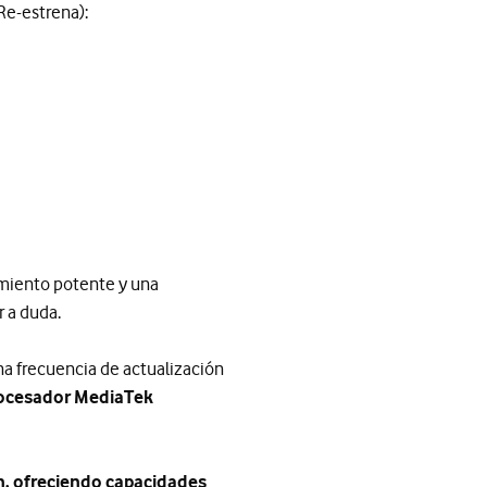
Re-estrena):
miento potente y una
r a duda.
na frecuencia de actualización
rocesador MediaTek
n, ofreciendo capacidades