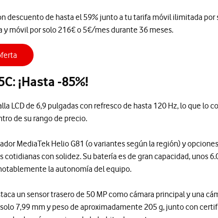
 con descuento de hasta el 59% junto a tu tarifa móvil ilimitada p
ra y móvil por solo 216€ o 5€/mes durante 36 meses.
ferta
5C: ¡Hasta -85%!
lla LCD de 6,9 pulgadas con refresco de hasta 120 Hz, lo que lo c
ro de su rango de precio.
ador MediaTek Helio G81 (o variantes según la región) y opcio
as cotidianas con solidez. Su batería es de gran capacidad, unos 6
 notablemente la autonomía del equipo.
estaca un sensor trasero de 50 MP como cámara principal y una cám
 solo 7,99 mm y peso de aproximadamente 205 g, junto con certifi