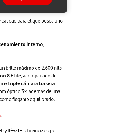
 calidad para el que busca uno
cenamiento interno
,
un brillo máximo de 2.600 nits
n 8 Elite
, acompañado de
 una
triple cámara trasera
zoom óptico 3×, además de una
como flagship equilibrado.
5
.
b y llévatelo financiado por