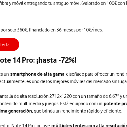
 fibra y móvil entregando tu antiguo móvil (valorado en 100€ con 
or solo 360€, financiado en 36 meses por 10€/mes.
ferta
ote 14 Pro: ¡hasta -72%!
s un
smartphone de alta gama
diseñado para ofrecer un rendi
 Actualmente, es uno de los mejores móviles del mercado sin luga
pantalla de alta resolución 2712x1220 con un tamaño de 6,67” y u
e contenido multimedia y juegos. Está equipado con un
potente p
tima generación
, que brinda un rendimiento rápido y eficiente.
 Redmi Note 14 Pro incluye
múltiples lentes con alta resolució