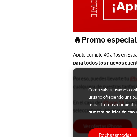
🔥
Promo especial
Apple cumple 40 años en Espa
para todos los nuevos clien
Por eso, puedes llevarte tu
iP
cualquiera de nuestras tarifas 
Como sabes, usamos cookie
usuario ofreciendo una pu
En el caso del
iPhone 16
, pued
retirar tu consentimiento
seleccionado. ¡Ahorras casi el 
nuestra política de cook
Ver ofertas iPhone
Rechazar todas