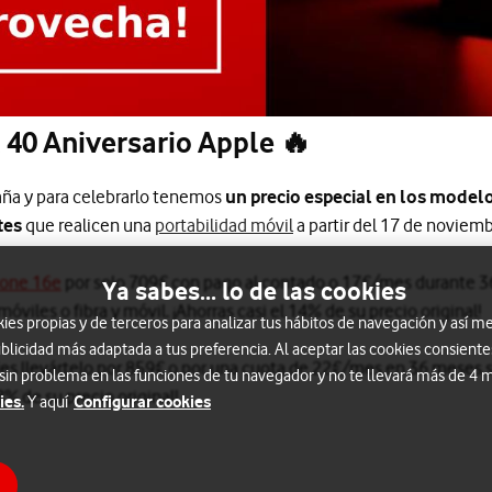
 40 Aniversario Apple 🔥
ña y para celebrarlo tenemos
un precio especial en los model
tes
que realicen una
portabilidad móvil
a partir del 17 de noviemb
hone 16e
por solo 709€ con pago al contado o 17€/mes durante 3
Ya sabes... lo de las cookies
móviles o fibra y móvil. ¡Ahorras casi el 14% de su precio original!
s propias y de terceros para analizar tus hábitos de navegación y así me
blicidad más adaptada a tus preferencia. Al aceptar las cookies consiente
es llevártelo por 859€ o por una cuota de 22€/mes en 36 meses si
 sin problema en las funciones de tu navegador y no te llevará más de 4
8% de su precio original!
ies.
Configurar cookies
Y aquí