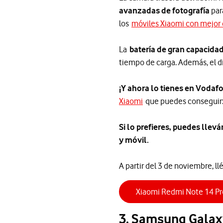
avanzadas de fotografía
par
los
móviles Xiaomi con mejor
La
batería de gran capacida
tiempo de carga. Además, el d
¡Y ahora lo tienes en Vodafo
Xiaomi
que puedes conseguir: 
Si lo prefieres, puedes llev
y móvil.
A partir del 3 de noviembre, l
Xiaomi Redmi Note 14 Pr
3. Samsung Galaxy