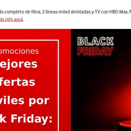
 completo de fibra, 2 líneas móvil ilimitadas y TV con HBO Max, N
ás info aquí
.