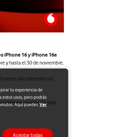
os iPhone 16 y iPhone 16e
re y hasta el 30 de noviembre.
6 meses sin intereses con
jorar tu experiencia de
s estos usos, pero podrás
n intereses junto a tu plan
Ver
 minutos. Aquí puedes
Aceptar todas