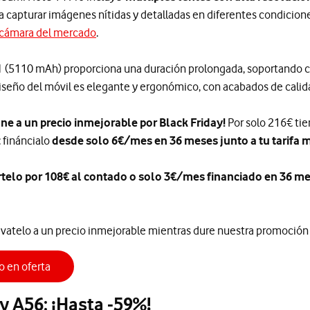
a capturar imágenes nítidas y detalladas en diferentes condicione
 cámara del mercado
.
d
(5110 mAh) proporciona una duración prolongada, soportando ca
iseño del móvil es elegante y ergonómico, con acabados de cali
ne a un precio inmejorable por Black Friday!
Por solo 216€ ti
fináncialo
desde solo 6€/mes en 36 meses junto a tu tarifa m
ártelo por 108€ al contado o solo 3€/mes financiado en 36 mese
lévatelo a un precio inmejorable mientras dure nuestra promoción 
o en oferta
 A56: ¡Hasta -59%!