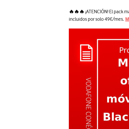
🔥🔥🔥
¡ATENCIÓN! El pack más
incluidos por solo 49€/mes.
M