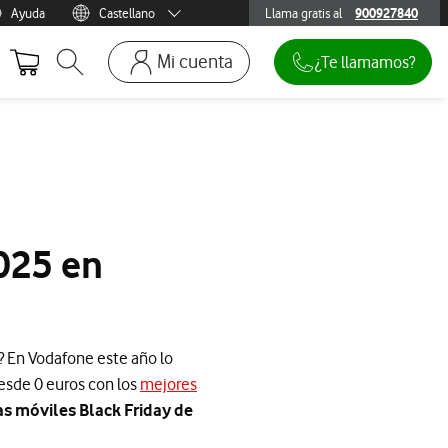
Ayuda
Castellano
Llama gratis al
900927840
900927840
Menu idioma
Català
Mi cuenta
¿Te llamamos?
Abrir buscador. Abre en ventana modal
Ir a la pagina acceso clientes. Abre en p
Mi Vodafone
Móviles y dispositivos
Añadir línea adicional
Mis facturas
025 en
Mis pedidos
Recargas
? En Vodafone este año lo
desde 0 euros con los
mejores
as móviles Black Friday de