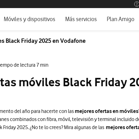
os, ayuda e idioma
rio
Móviles y dispositivos
Más servicios
Plan Amigo
one TV
Móviles
Alianza Vodafone e Iberdrola
es Black Friday 2025 en Vodafone
l 5G
Imagen y Sonido
Servicios avanzados
tura
Ver todos
iempo de lectura 7 min
encias
tas móviles Black Friday 2
mento del año para hacerte con las
mejores ofertas en móviles
nes combinados con fibra, móvil, televisión y terminal incluido 
k Friday 2025. ¿No te lo crees? Mira algunas de las
mejores ofert