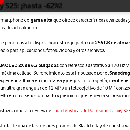
 S25: ¡hasta -62%!
 smartphone de
gama alta
que ofrece características avanzadas y
ercado actualmente.
 que ponemos a tu disposición está equipado con
256 GB de alma
io para aplicaciones, fotos, videos y otros archivos.
AMOLED 2X de 6,2 pulgadas
con refresco adaptativo a 120 Hz y 
la máxima calidad. Su rendimiento está impulsado por el
Snapdrago
xperiencia fluida en multitarea y juegos. En fotografía, mantiene
, un ultra gran angular de 12 MP y un teleobjetivo de 10 MP con 
 ello en un diseño compacto y premium que refuerza su posición 
istazo a nuestra review de
características del Samsung Galaxy S2
isfruta de una de las mejores promos de Black Friday de nuestra we