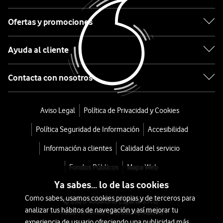
Morado
Ofertas y promociones
desde
Ayuda al cliente
180
€
Contacta con nosotros
o
4
€/mes
x
Aviso Legal
Política de Privacidad y Cookies
36
Política Seguridad de Información
Accesibilidad
meses
+
Información a clientes
Calidad del servicio
Tarifa
Fondos Públicos
Mapa Web
Móvil
Ya sabes... lo de las cookies
Como sabes, usamos cookies propias y de terceros para
© 2026 Vodafone España S.A.U.
analizar tus hábitos de navegación y así mejorar tu
Avda. América 115, 28042 Madrid
experiencia de usuario ofreciendo una publicidad más