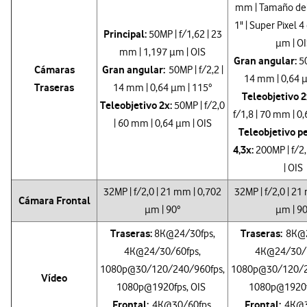
mm | Tamaño del
1" | Super Pixel 4
Principal:
50MP | f/1,62 | 23
µm | OI
mm | 1,197 µm | OIS
Gran angular:
50
Cámaras
Gran angular:
50MP | f/2,2 |
14 mm | 0,64 µ
Traseras
14 mm | 0,64 µm | 115°
Teleobjetivo 2
Teleobjetivo 2x:
50MP | f/2,0
f/1,8 | 70 mm | 0
| 60 mm | 0,64 µm | OIS
Teleobjetivo p
4,3x:
200MP | f/2
| OIS
32MP | f/2,0 | 21 mm | 0,702
32MP | f/2,0 | 21
Cámara Frontal
µm | 90°
µm | 90
Traseras:
Traseras:
8K@24/30fps,
8K@2
4K@24/30/60fps,
4K@24/30/6
1080p@30/120/240/960fps,
1080p@30/120/2
Vídeo
1080p@1920fps, OIS
1080p@1920f
Frontal:
Frontal:
4K@30/60fps,
4K@3