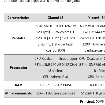
es lo que hace tan especial a su nuevo tope de gama.
Característica
Xiaomi 15
Xiaomi 15 
6,36" AMOLED LTPO (2670 x
6,73" WQHD+ AM
1200 px) | 68,7M colores |1-
(3200 x 1440 px
Pantalla
120 Hz | 460 PPI | 3200 nits
colores |1-120 Hz
(máximo) | ratio pantalla-
3200 nits (máxim
cuerpo: 90 %
pantalla-cuer
CPU: Qualcomm Snapdragon
CPU: Qualcomm 
8 Elite SM8750-AB (4,32 GHz)
8 Elite SM8750-AB
Procesador
| 8 núcleos
| 8 núcl
GPU: Adreno 830
GPU: Adren
RAM
12GB/ 16GB LPDDR5X
16GB LPD
Almacenamiento
256/512GB (sin expansión)
512GB/1TB (sin 
Principal:
50MP | 