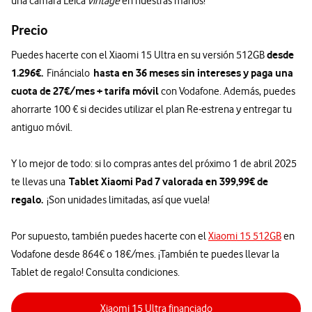
una cámara Leica
vintage
en nuestras manos!
Precio
desde
Puedes hacerte con el Xiaomi 15 Ultra en su versión 512GB
1.296€.
hasta en 36 meses sin intereses y paga una
Fináncialo
cuota de 27€/mes + tarifa móvil
con Vodafone. Además, puedes
ahorrarte 100 € si decides utilizar el plan Re-estrena y entregar tu
antiguo móvil.
Y lo mejor de todo: si lo compras antes del próximo 1 de abril 2025
Tablet Xiaomi Pad 7 valorada en 399,99€ de
te llevas una
regalo.
¡Son unidades limitadas, así que vuela!
Por supuesto, también puedes hacerte con el
Xiaomi 15 512GB
en
Vodafone desde 864€ o 18€/mes. ¡También te puedes llevar la
Tablet de regalo! Consulta condiciones.
Xiaomi 15 Ultra financiado