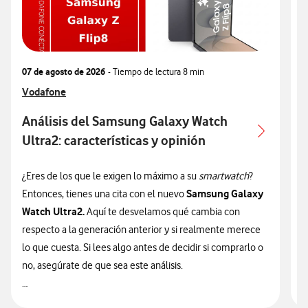
07 de agosto de 2026
- Tiempo de lectura
8 min
0
Ver más articulos relacionados con
Vodafone
V
V
Análisis del Samsung Galaxy Watch
Ultra2: características y opinión
c
¿Eres de los que le exigen lo máximo a su
smartwatch
?
¿
Samsung Galaxy
Entonces, tienes una cita con el nuevo
n
Watch Ultra2.
Aquí te desvelamos qué cambia con
v
respecto a la generación anterior y si realmente merece
d
lo que cuesta. Si lees algo antes de decidir si comprarlo o
t
no, asegúrate de que sea este análisis.

🔥 ¡ATENCIÓN! En Vodafone puedes hacerte con el nuevo
n