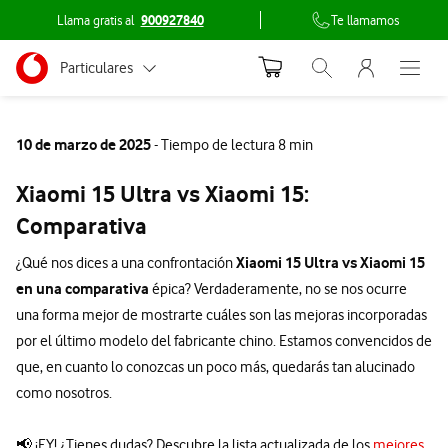
Llama gratis al
900927840
Te llamamos
Menu nave
Ir a la pagina principal de vodafone.es
Menu navegación Segmento
Particulares
Abrir buscador. Abr
Abre e
Conéctate
Autónomos
10 de marzo de 2025
- Tiempo de lectura 8 min
Pymes
Xiaomi 15 Ultra vs Xiaomi 15:
Grandes empresas
Comparativa
y AA.PP.
Xiaomi 15 Ultra vs Xiaomi 15
¿Qué nos dices a una confrontación
en una comparativa
épica? Verdaderamente, no se nos ocurre
una forma mejor de mostrarte cuáles son las mejoras incorporadas
por el último modelo del fabricante chino. Estamos convencidos de
que, en cuanto lo conozcas un poco más, quedarás tan alucinado
como nosotros.
📢 ¡EY! ¿Tienes dudas? Descubre la lista actualizada de los
mejores