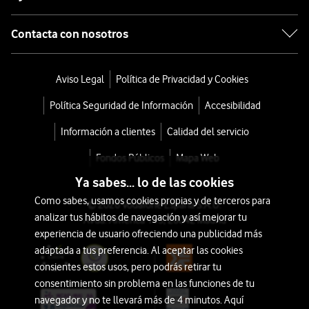
Contacta con nosotros
Aviso Legal
Política de Privacidad y Cookies
Política Seguridad de Información
Accesibilidad
Información a clientes
Calidad del servicio
Fondos Públicos
Mapa Web
Ya sabes... lo de las cookies
Como sabes, usamos cookies propias y de terceros para
© 2026 Vodafone España S.A.U.
analizar tus hábitos de navegación y así mejorar tu
Avda. América 115, 28042 Madrid
experiencia de usuario ofreciendo una publicidad más
adaptada a tus preferencia. Al aceptar las cookies
consientes estos usos, pero podrás retirar tu
consentimiento sin problema en las funciones de tu
navegador y no te llevará más de 4 minutos. Aquí