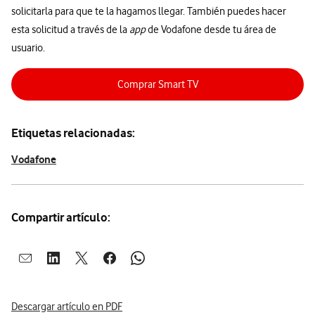
solicitarla para que te la hagamos llegar. También puedes hacer
esta solicitud a través de la
app
de Vodafone desde tu área de
usuario.
Comprar Smart TV
Etiquetas relacionadas:
Vodafone
Compartir artículo:
Abrir ventana para compartir en mail
Abrir ventana para compartir en linkedin
Abrir ventana para compartir en twitter
Abrir ventana para compartir en facebook
Abrir ventana para compartir en whatsap
Descargar artículo en PDF