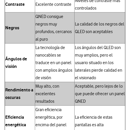
Niveles de contraste más
Contraste
Excelente contraste
controlados
QNED consigue
negros muy
La calidad de los negros del
Negros
profundos, cercanos
QLED son aceptables
al puro
La tecnología de
Los ángulos del QLED son
nanocables se
muy amplios, pero el
Ángulos de
traduce en un panel
usuario situado en los
visión
con amplios ángulos
laterales pierde calidad en
de visión
el visionado
Muy alto, con
Aceptable, pero lejos de lo
Rendimiento a
excelentes
que puede ofrecer un panel
oscuras
resultados
QNED
Gran eficiencia
Eficiencia
energética, por
La eficiencia de estas
energética
encima del panel
pantallas es alta