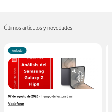
Últimos artículos y novedades
Artículo
07 de agosto de 2026
- Tiempo de lectura
8 min
0
Ver más articulos relacionados con
Vodafone
V
V