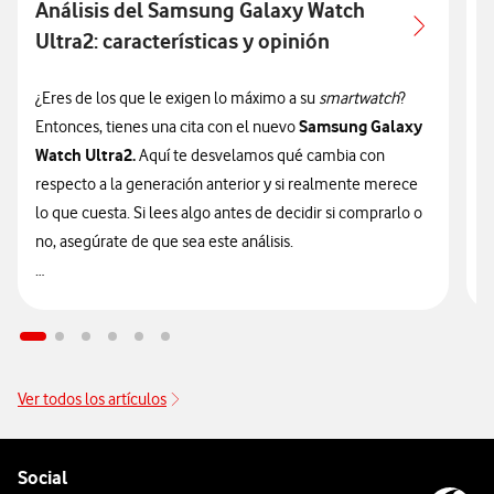
Análisis del Samsung Galaxy Watch
Ultra2: características y opinión
c
¿Eres de los que le exigen lo máximo a su
smartwatch
?
¿
Samsung Galaxy
Entonces, tienes una cita con el nuevo
n
Watch Ultra2.
Aquí te desvelamos qué cambia con
v
respecto a la generación anterior y si realmente merece
d
lo que cuesta. Si lees algo antes de decidir si comprarlo o
t
no, asegúrate de que sea este análisis.

🔥 ¡ATENCIÓN! En Vodafone puedes hacerte con el nuevo
n
Galaxy Watch Ultra2 financiado
sin intereses desde solo
9
14€/mes junto a tu tarifa.
Ver todos los artículos
Pie de página de Vodafone
Enlaces a las redes sociales de Vodafone
Social