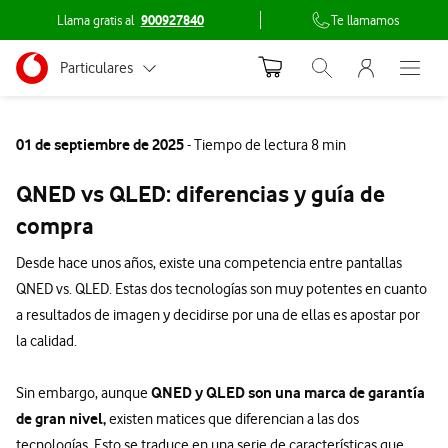
Llama gratis al
900927840
Te llamamos
Menu nave
Ir a la pagina principal de vodafone.es
Menu navegación Segmento
Particulares
Abrir buscador. Abr
Abre e
Conéctate
Autónomos
01 de septiembre de 2025
- Tiempo de lectura 8 min
Pymes
QNED vs QLED: diferencias y guía de
Grandes empresas
compra
y AA.PP.
Desde hace unos años, existe una competencia entre pantallas
QNED vs. QLED. Estas dos tecnologías son muy potentes en cuanto
a resultados de imagen y decidirse por una de ellas es apostar por
la calidad.
QNED y QLED son una marca de garantía
Sin embargo, aunque
de gran nivel,
existen matices que diferencian a las dos
tecnologías. Esto se traduce en una serie de características que