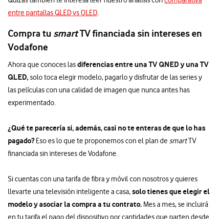
Quizás también te interesa leer nuestro análisis con
comparativa
entre pantallas QLED vs OLED
.
Compra tu
smart
TV financiada sin intereses en
Vodafone
diferencias entre una TV QNED y una TV
Ahora que conoces las
QLED,
solo toca elegir modelo, pagarlo y disfrutar de las series y
las películas con una calidad de imagen que nunca antes has
experimentado.
¿Qué te parecería si, además, casi no te enteras de que lo has
pagado?
Eso es lo que te proponemos con el plan de
smart
TV
financiada sin intereses de Vodafone.
Si cuentas con una tarifa de fibra y móvil con nosotros y quieres
solo tienes que elegir el
llevarte una televisión inteligente a casa,
modelo y asociar la compra a tu contrato.
Mes a mes, se incluirá
en tu tarifa el pago del dispositivo por cantidades que parten desde