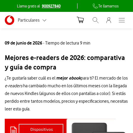
Llama gratis al
900927840
Te llamamos
Menu nave
Ir a la pagina principal de vodafone.es
Menu navegación Segmento
Particulares
Abrir buscador. Abr
Abre e
Conéctate
Autónomos
09 de junio de 2026
- Tiempo de lectura 9 min
Pymes
Mejores e-readers de 2026: comparativa
Grandes empresas
y guía de compra
y AA.PP.
mejor
ebook
¿Te gustaría saber cuál es el
para ti? El mercado de los
e-readers
ha cambiado mucho en los últimos meses con la llegada
de nuevos Kindles (algunos de ellos con pantallas a color). Si estás
perdido entre tantos modelos, precios y especificaciones, necesitas
leer esta guía.