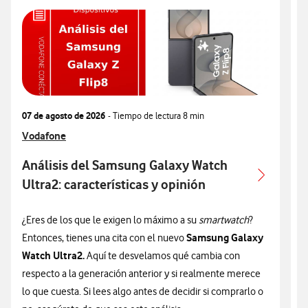
07 de agosto de 2026
- Tiempo de lectura
8 min
0
Ver más articulos relacionados con
Vodafone
V
V
Análisis del Samsung Galaxy Watch
Ultra2: características y opinión
c
¿Eres de los que le exigen lo máximo a su
smartwatch
?
¿
Samsung Galaxy
Entonces, tienes una cita con el nuevo
n
Watch Ultra2.
Aquí te desvelamos qué cambia con
v
respecto a la generación anterior y si realmente merece
d
lo que cuesta. Si lees algo antes de decidir si comprarlo o
t