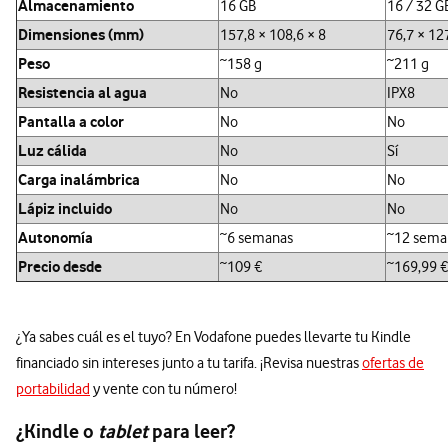
Almacenamiento
16 GB
16 / 32 G
Dimensiones (mm)
157,8 × 108,6 × 8
76,7 × 127
Peso
~158 g
~211 g
Resistencia al agua
No
IPX8
Pantalla a color
No
No
Luz cálida
No
Sí
Carga inalámbrica
No
No
Lápiz incluido
No
No
Autonomía
~6 semanas
~12 sema
Precio desde
~109 €
~169,99 €
¿Ya sabes cuál es el tuyo? En Vodafone puedes llevarte tu Kindle
financiado sin intereses junto a tu tarifa. ¡Revisa nuestras
ofertas de
portabilidad
y vente con tu número!
¿Kindle o
tablet
para leer?