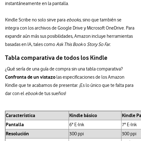
instantáneamente en la pantalla.
Kindle Scribe no solo sirve para
ebooks
, sino que también se
integra con los archivos de Google Drive y Microsoft OneDrive. Para
expandir aún más sus posibilidades, Amazon incluye herramientas
basadas en IA, tales como
Ask This Book
o
Story So Far.
Tabla comparativa de todos los Kindle
¿Qué sería de una guía de compra sin una tabla comparativa?
Confronta de un vistazo
las especificaciones de los Amazon
Kindle que te acabamos de presentar. ¡Es lo único que te falta para
dar con el
ebook
de tus sueños!
Característica
Kindle básico
Kindle P
Pantalla
6" E-Ink
7" E-Ink
Resolución
300 ppi
300 ppi