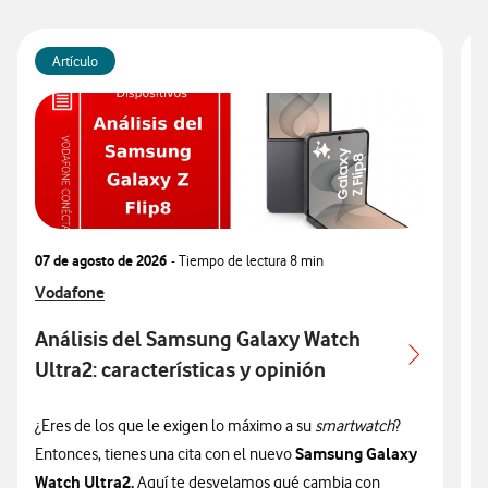
Artículo
07 de agosto de 2026
- Tiempo de lectura
8 min
0
Ver más articulos relacionados con
Vodafone
V
V
Análisis del Samsung Galaxy Watch
Ultra2: características y opinión
c
¿Eres de los que le exigen lo máximo a su
smartwatch
?
¿
Samsung Galaxy
Entonces, tienes una cita con el nuevo
n
Watch Ultra2.
Aquí te desvelamos qué cambia con
v