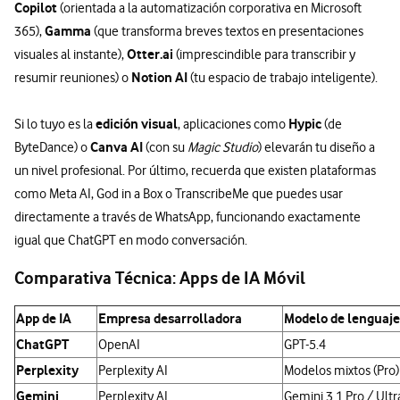
Copilot
(orientada a la automatización corporativa en Microsoft
Gamma
365),
(que transforma breves textos en presentaciones
Otter.ai
visuales al instante),
(imprescindible para transcribir y
Notion AI
resumir reuniones) o
(tu espacio de trabajo inteligente).
edición visual
Hypic
Si lo tuyo es la
, aplicaciones como
(de
Canva AI
ByteDance) o
(con su
Magic Studio
) elevarán tu diseño a
un nivel profesional. Por último, recuerda que existen plataformas
como Meta AI, God in a Box o TranscribeMe que puedes usar
directamente a través de WhatsApp, funcionando exactamente
igual que ChatGPT en modo conversación.
Comparativa Técnica: Apps de IA Móvil
App de IA
Empresa desarrolladora
Modelo de lenguaje
ChatGPT
OpenAI
GPT-5.4
Perplexity
Perplexity AI
Modelos mixtos (Pro)
Gemini
Perplexity AI
Gemini 3.1 Pro / Ultr