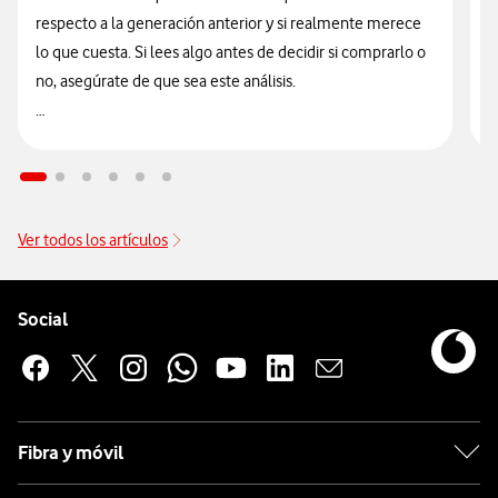
respecto a la generación anterior y si realmente merece
d
lo que cuesta. Si lees algo antes de decidir si comprarlo o
t
no, asegúrate de que sea este análisis.

🔥 ¡ATENCIÓN! En Vodafone puedes hacerte con el nuevo
n
Galaxy Watch Ultra2 financiado
sin intereses desde solo
9
14€/mes junto a tu tarifa.
Ver todos los artículos
Pie de página de Vodafone
Enlaces a las redes sociales de Vodafone
Social
Fibra y móvil