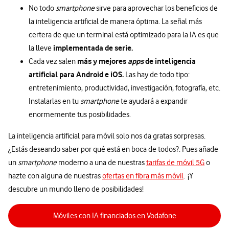
No todo
smartphone
sirve para aprovechar los beneficios de
la inteligencia artificial de manera óptima. La señal más
certera de que un terminal está optimizado para la IA es que
implementada de serie.
la lleve
más y mejores
apps
de inteligencia
Cada vez salen
artificial para Android e iOS.
Las hay de todo tipo:
entretenimiento, productividad, investigación, fotografía, etc.
Instalarlas en tu
smartphone
te ayudará a expandir
enormemente tus posibilidades.
La inteligencia artificial para móvil solo nos da gratas sorpresas.
¿Estás deseando saber por qué está en boca de todos?. Pues añade
un
smartphone
moderno a una de nuestras
tarifas de móvil 5G
o
hazte con alguna de nuestras
ofertas en fibra más móvil
. ¡Y
descubre un mundo lleno de posibilidades!
Móviles con IA financiados en Vodafone