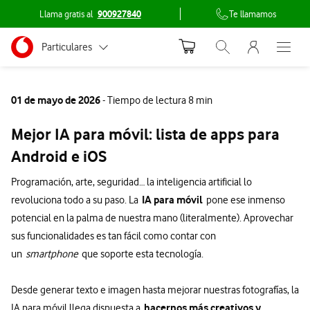
Llama gratis al
900927840
Te llamamos
Menu nave
Ir a la pagina principal de vodafone.es
Menu navegación Segmento
Particulares
Abrir buscador. Abr
Abre e
Conéctate
Autónomos
01 de mayo de 2026
- Tiempo de lectura 8 min
Pymes
Mejor IA para móvil: lista de apps para
Grandes empresas
Android e iOS
y AA.PP.
Programación, arte, seguridad… la inteligencia artificial lo
IA para móvil
revoluciona todo a su paso. La
pone ese inmenso
potencial en la palma de nuestra mano (literalmente). Aprovechar
sus funcionalidades es tan fácil como contar con
un
smartphone
que soporte esta tecnología.
Desde generar texto e imagen hasta mejorar nuestras fotografías, la
hacernos más creativos y
IA para móvil llega dispuesta a