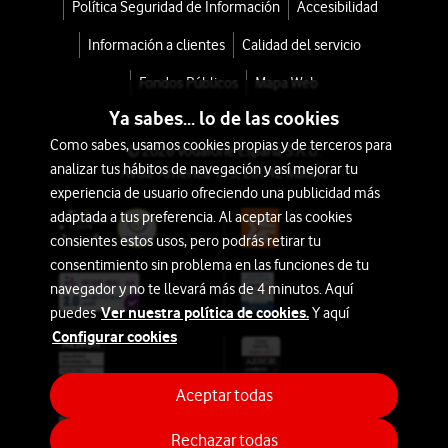
Política Seguridad de Información
Accesibilidad
Información a clientes
Calidad del servicio
Fondos Públicos
Mapa Web
Ya sabes... lo de las cookies
Como sabes, usamos cookies propias y de terceros para
© 2026 Vodafone España S.A.U.
analizar tus hábitos de navegación y así mejorar tu
Avda. América 115, 28042 Madrid
experiencia de usuario ofreciendo una publicidad más
adaptada a tus preferencia. Al aceptar las cookies
consientes estos usos, pero podrás retirar tu
consentimiento sin problema en las funciones de tu
navegador y no te llevará más de 4 minutos. Aquí
Ver nuestra política de cookies.
puedes
Y aquí
Configurar cookies
Aceptar todas
Rechazar todas