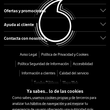
Lavanda
Ofertas y promociones
desde
Ayuda al cliente
918
€
Contacta con nosotros
o
23
€/mes
x
Aviso Legal
Política de Privacidad y Cookies
36
Política Seguridad de Información
Accesibilidad
meses
+
Información a clientes
Calidad del servicio
Tarifa
Fondos Públicos
Mapa Web
Móvil
Ya sabes... lo de las cookies
Como sabes, usamos cookies propias y de terceros para
© 2026 Vodafone España S.A.U.
analizar tus hábitos de navegación y así mejorar tu
Avda. América 115, 28042 Madrid
experiencia de usuario ofreciendo una publicidad más