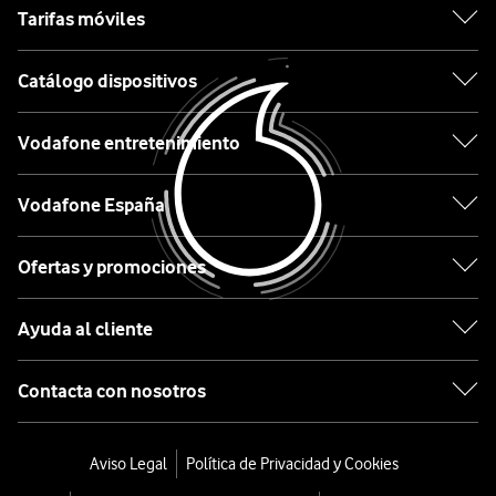
Samsung
Tarifas móviles
FS
5G
,
Xiaomi
el
Catálogo dispositivos
modelo
OPPO
más
Vodafone entretenimiento
reciente
Motorola
de
Vodafone España
Oppo.
Etiqueta
Equipado
Ofertas y promociones
con
el
Lo
Ayuda al cliente
procesador
último
MediaTek
en
Contacta con nosotros
Dimensity
tecnología
6300,
desde
cámara
0€
Aviso Legal
Política de Privacidad y Cookies
ultra