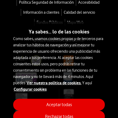
Política Seguridad de Información
Accesibilidad
nítida
Móviles
de
con
Información a clientes
Calidad del servicio
50
IA
Fondos Públicos
Mapa Web
MP
Almacenamiento
y
Ya sabes... lo de las cookies
una
Como sabes, usamos cookies propias y de terceros para
© 2026 Vodafone España S.A.U.
batería
analizar tus hábitos de navegación y así mejorar tu
Avda. América 115, 28042 Madrid
Bajo:
experiencia de usuario ofreciendo una publicidad más
de
32GB
adaptada a tus preferencia. Al aceptar las cookies
larga
o
consientes estos usos, pero podrás retirar tu
duración
menos
consentimiento sin problema en las funciones de tu
con
navegador y no te llevará más de 4 minutos. Aquí
carga
Ver nuestra política de cookies.
Medio:
puedes
Y aquí
rápida
Configurar cookies
64GB
de
a
45W
128GB
Aceptar todas
SUPERVOOC,
es
Rechazar todas
Alto: