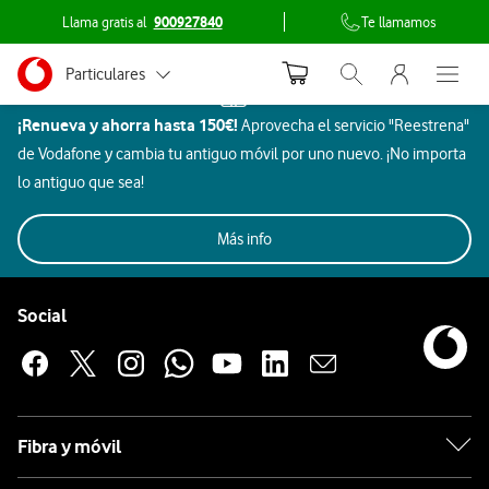
Llama gratis al
900927840
Te llamamos
Menu nave
Ir a la pagina principal de vodafone.es
Menu navegación Segmento
En
Particulares
Inicio
Abrir buscador. Abr
Abre e
Dispositivos
Vodafone
¡Renueva y ahorra hasta 150€!
Aprovecha el servicio "Reestrena"
Autónomos
Móviles
descubre
de Vodafone y cambia tu antiguo móvil por uno nuevo. ¡No importa
OPPO
Pymes
lo antiguo que sea!
lo
Imagen
Aires
Hogar
último
Grandes empresas y AA.PP.
Todos
Rebajas
Móviles
Beauty
y
Gaming
Aur
Más info
Acondicionados
y ocio
sonido
en
Pie de página de Vodafone
Móviles
Oppo
Enlaces a las redes sociales de Vodafone
Social
OPPO
Descubre
el
OPPO
Apple
Fibra y móvil
Reno
12