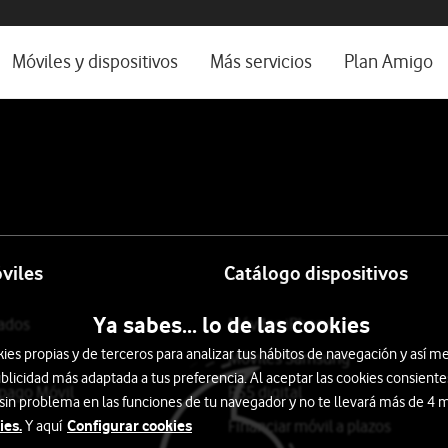
os, ayuda e idioma
rio
Móviles y dispositivos
Más servicios
Plan Amigo
one TV
Móviles
Alianza Vodafone e Iberdrola
l 5G
Imagen y Sonido
Servicios avanzados
tura
Ver todos
encias
viles
Catálogo dispositivos
Ya sabes... lo de las cookies
tados
Móviles iPhone
s propias y de terceros para analizar tus hábitos de navegación y así me
Móviles Samsung
blicidad más adaptada a tus preferencia. Al aceptar las cookies consiente
epago Móvil
PS5 digital
 sin problema en las funciones de tu navegador y no te llevará más de 4
ies.
Configurar cookies
Financiar móvil a plazos
Y aquí