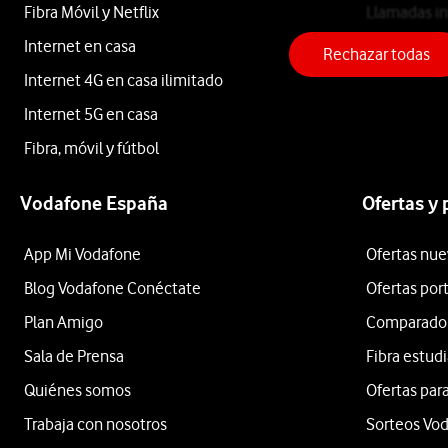
Secador
Fibra Móvil y Netflix
Llamadas in
Internet en casa
Teléfono fij
Profesional
Rechazar todas
Internet 4G en casa ilimitado
Internet 5G en casa
Helios
Fibra, móvil y fútbol
Vodafone España
Ofertas y
desde
180
App Mi Vodafone
Ofertas nue
€
219€
Blog Vodafone Conéctate
Ofertas por
o
4
Plan Amigo
Comparador 
€/mes
x
Sala de Prensa
Fibra estud
36
Quiénes somos
Ofertas para
meses
Trabaja con nosotros
Sorteos Vo
+