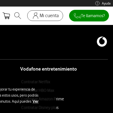
Ayuda
Mi cuenta
¿Te llamamos?
Abrir buscador. Abre en ventana modal
Ir a la pagina acceso clientes. Abre en p
Mi Vodafone
Móviles y dispositivos
Añadir línea adicional
Mis facturas
Mis pedidos
Vodafone entretenimiento
Recargas
Contratar Netflix
jorar tu experiencia de
Contratar HBO Max
s estos usos, pero podrás
Contratar Amazon Prime
Ver
 minutos. Aquí puedes
Contratar Disney plus