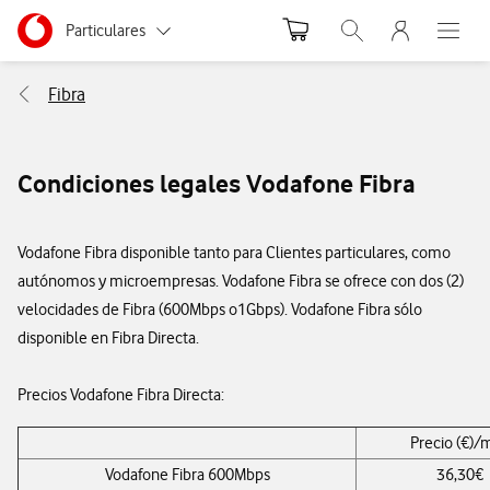
Menu nave
Ir a la pagina principal de vodafone.es
Menu navegación Segmento
Particulares
Abrir buscador. Abr
Abre e
Autónomos
Fibra
Pymes
Condiciones legales Vodafone Fibra
Grandes empresas
y AA.PP.
Vodafone Fibra disponible tanto para Clientes particulares, como
autónomos y microempresas. Vodafone Fibra se ofrece con dos (2)
velocidades de Fibra (600Mbps o1Gbps). Vodafone Fibra sólo
disponible en Fibra Directa.
Precios Vodafone Fibra Directa:
Precio (€)/
Vodafone Fibra 600Mbps
36,30€