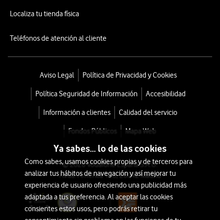
Localiza tu tienda física
Teléfonos de atención al cliente
Aviso Legal
Política de Privacidad y Cookies
Política Seguridad de Información
Accesibilidad
Información a clientes
Calidad del servicio
Fondos Públicos
Mapa Web
Ya sabes... lo de las cookies
Como sabes, usamos cookies propias y de terceros para
© 2026 Vodafone España S.A.U.
analizar tus hábitos de navegación y así mejorar tu
Avda. América 115, 28042 Madrid
experiencia de usuario ofreciendo una publicidad más
adaptada a tus preferencia. Al aceptar las cookies
consientes estos usos, pero podrás retirar tu