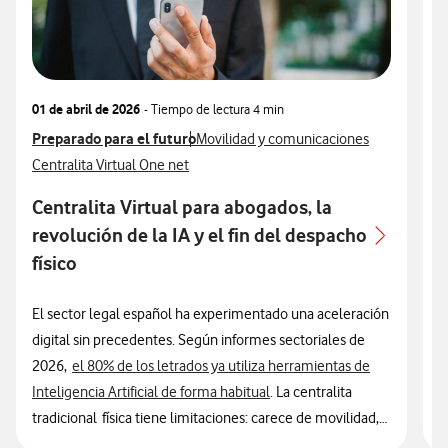
01 de abril de 2026
- Tiempo de lectura
4 min
1
Ver más articulos relacionados con
Preparado para el futuro
Ver más artículos con
V
P
Movilidad y comunicaciones
Ver más artículos con
V
Centralita Virtual One net
G
Centralita Virtual para abogados, la
revolución de la IA y el fin del despacho
s
físico
El sector legal español ha experimentado una aceleración
E
digital sin precedentes. Según informes sectoriales de
e
2026,
el 80% de los letrados ya utiliza herramientas de
p
Inteligencia Artificial de forma habitual
. La centralita
v
tradicional física tiene limitaciones: carece de movilidad,
h
no se integra con el software de gestión (CRM) y genera
r