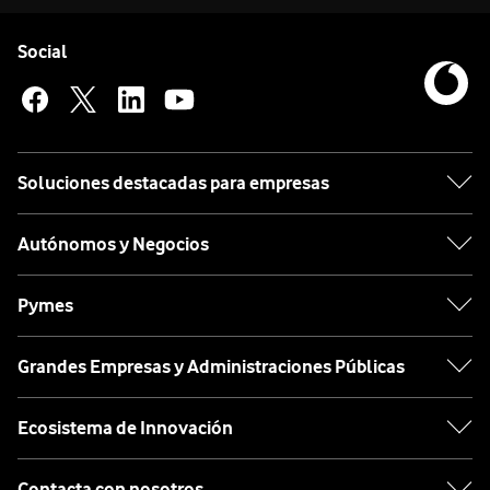
Pie de página de Vodafone
Enlaces a las redes sociales de Vodafone
Social
Soluciones destacadas para empresas
Autónomos y Negocios
Pymes
Grandes Empresas y Administraciones Públicas
Ecosistema de Innovación
Contacta con nosotros