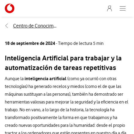
Menu nave
Ir a la pagina principal de vodafone.es
Abre e
Menu navegación Segmento
Centro de Conocimiento
18 de septiembre de 2024
- Tiempo de lectura 5 min
Inteligencia Artificial para trabajar y la
automatización de tareas repetitivas
inteligencia artificial
Aunque la
(como ya ocurrió con otras
tecnologías) ha generado recelos y miedos (como el de que las
máquinas sustituyan a las personas), también ha demostrado ser
herramientas valiosas para mejorar la seguridad y la eficiencia en el
trabajo. No en vano, a lo largo de la historia, la tecnología ha
transformado positivamente la forma en que trabajamos y ha
creado nuevas oportunidades para la humanidad: desde el propio
tractor a los ordenadores que están presentes en nuestro día a día.