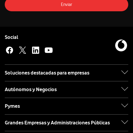
Enviar
Pie de página de Vodafone
Enlaces a las redes sociales de Vodafone
Social
Soluciones destacadas para empresas
Autónomos y Negocios
Pymes
Grandes Empresas y Administraciones Públicas