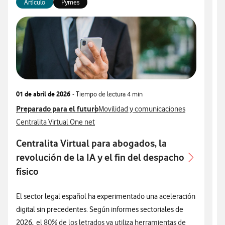
Artículo
Pymes
01 de abril de 2026
- Tiempo de lectura
4 min
1
Ver más articulos relacionados con
Preparado para el futuro
Ver más artículos con
V
P
Movilidad y comunicaciones
Ver más artículos con
V
Centralita Virtual One net
G
Centralita Virtual para abogados, la
revolución de la IA y el fin del despacho
s
físico
El sector legal español ha experimentado una aceleración
E
digital sin precedentes. Según informes sectoriales de
e
2026,
el 80% de los letrados ya utiliza herramientas de
p