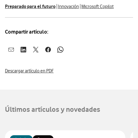
Preparado para el futuro
Innovación
Microsoft Copilot
Compartir artículo:
Abrir ventana para compartir en mail
Abrir ventana para compartir en linkedin
Abrir ventana para compartir en twitter
Abrir ventana para compartir en facebook
Abrir ventana para compartir en whatsap
Descargar artículo en PDF
Últimos artículos y novedades