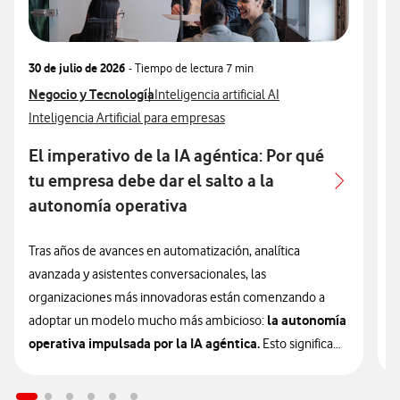
30 de julio de 2026
- Tiempo de lectura
7 min
3
Ver más articulos relacionados con
Negocio y Tecnología
Ver más artículos con
V
N
Inteligencia artificial AI
Ver más artículos con
V
Inteligencia Artificial para empresas
I
El imperativo de la IA agéntica: Por qué
A
tu empresa debe dar el salto a la
autonomía operativa
L
e
Tras años de avances en automatización, analítica
u
avanzada y asistentes conversacionales, las
e
organizaciones más innovadoras están comenzando a
la autonomía
a
adoptar un modelo mucho más ambicioso:
operativa impulsada por la IA agéntica.
Esto significa
L
que la inteligencia artificial está entrando en una nueva
p
etapa que las empresas deberán valorar si quieren