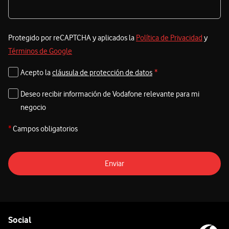
Protegido por reCAPTCHA y aplicados la
Política de Privacidad
y
Términos de Google
Acepto la
cláusula de protección de datos
*
Deseo recibir información de Vodafone relevante para mi
negocio
*
Campos obligatorios
Enviar
Pie de página de Vodafone
Enlaces a las redes sociales de Vodafone
Social