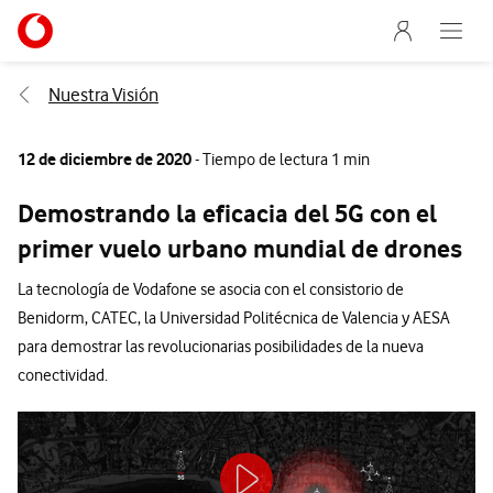
Menu nave
Ir a la pagina principal de vodafone.es
Abre e
Menu navegación Segmento
Nuestra Visión
12 de diciembre de 2020
- Tiempo de lectura 1 min
Demostrando la eficacia del 5G con el
primer vuelo urbano mundial de drones
La tecnología de Vodafone se asocia con el consistorio de
Benidorm, CATEC, la Universidad Politécnica de Valencia y AESA
para demostrar las revolucionarias posibilidades de la nueva
conectividad.