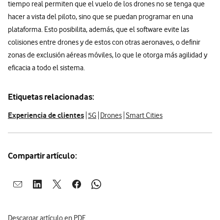
tiempo real permiten que el vuelo de los drones no se tenga que
hacer a vista del piloto, sino que se puedan programar en una
plataforma. Esto posibilita, además, que el software evite las
colisiones entre drones y de estos con otras aeronaves, o definir
zonas de exclusión aéreas móviles, lo que le otorga más agilidad y
eficacia a todo el sistema.
Etiquetas relacionadas:
Experiencia de clientes
5G
Drones
Smart Cities
Compartir artículo:
Abrir ventana para compartir en mail
Abrir ventana para compartir en linkedin
Abrir ventana para compartir en twitter
Abrir ventana para compartir en facebook
Abrir ventana para compartir en whatsap
Descargar artículo en PDF