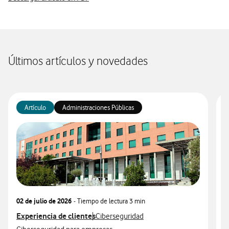
Últimos artículos y novedades
Artículo
Administraciones Públicas
02 de julio de 2026
- Tiempo de lectura
3 min
2
Ver más articulos relacionados con
Experiencia de clientes
Ver más artículos con
V
E
Ciberseguridad