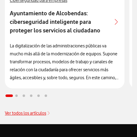
Ver más artículos con
V
Ciberseguridad para empresas
A
Ayuntamiento de Alcobendas:
ciberseguridad inteligente para
proteger los servicios al ciudadano
A
e
La digitalización de las administraciones públicas va
C
mucho más allá de la modernización de equipos. Supone
f
transformar procesos, modelos de trabajo y canales de
y
relación con la ciudadanía para ofrecer servicios más
V
ágiles, accesibles y, sobre todo, seguros. En este camino,
el Ayuntamiento de Alcobendas se ha consolidado
e
como un referente al integrar la ciberseguridad
s
como
l
un elemento estructural y transversal en su estrategia de
l
innovación tecnológica.
Ver todos los artículos
C
d