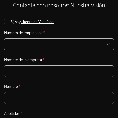
S
Contacta con nosotros: Nuestra Visión
M
I
Sí, soy
cliente de Vodafone
V
Número de empleados
*
A
a
d
m
Nombre de la empresa
*
e
c
E
Nombre
*
c
d
c
p
Apellidos
*