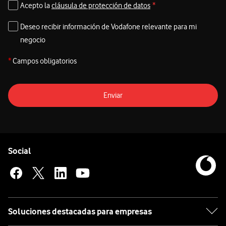
Acepto la
cláusula de protección de datos
*
Deseo recibir información de Vodafone relevante para mi
negocio
*
Campos obligatorios
Enviar
Pie de página de Vodafone
Enlaces a las redes sociales de Vodafone
Social
Soluciones destacadas para empresas