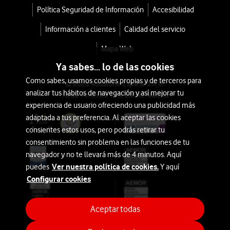
Política Seguridad de Información
Accesibilidad
Información a clientes
Calidad del servicio
Mapa Web
Ya sabes... lo de las cookies
Como sabes, usamos cookies propias y de terceros para
© 2026 Vodafone España S.A.U.
analizar tus hábitos de navegación y así mejorar tu
Avda. América 115, 28042 Madrid
experiencia de usuario ofreciendo una publicidad más
adaptada a tus preferencia. Al aceptar las cookies
consientes estos usos, pero podrás retirar tu
consentimiento sin problema en las funciones de tu
navegador y no te llevará más de 4 minutos. Aquí
Ver nuestra política de cookies.
puedes
Y aquí
Configurar cookies
Aceptar todas