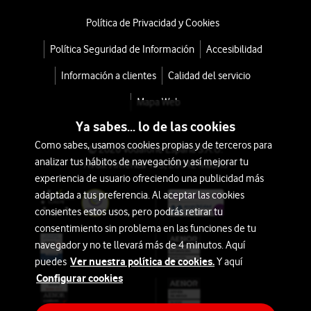
Política de Privacidad y Cookies
Política Seguridad de Información
Accesibilidad
Información a clientes
Calidad del servicio
Mapa Web
Ya sabes... lo de las cookies
Como sabes, usamos cookies propias y de terceros para
© 2026 Vodafone España S.A.U.
analizar tus hábitos de navegación y así mejorar tu
Avda. América 115, 28042 Madrid
experiencia de usuario ofreciendo una publicidad más
adaptada a tus preferencia. Al aceptar las cookies
consientes estos usos, pero podrás retirar tu
consentimiento sin problema en las funciones de tu
navegador y no te llevará más de 4 minutos. Aquí
Ver nuestra política de cookies.
puedes
Y aquí
Configurar cookies