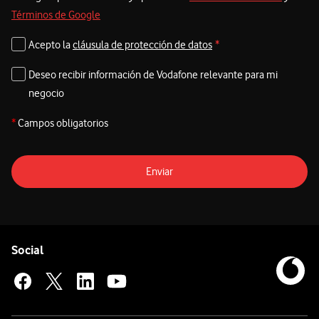
Términos de Google
Acepto la
cláusula de protección de datos
*
Deseo recibir información de Vodafone relevante para mi
negocio
*
Campos obligatorios
Enviar
Pie de página de Vodafone
Enlaces a las redes sociales de Vodafone
Social