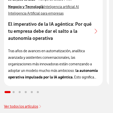
Ver más articulos relacionados con
Negocio y Tecnología
Ver más artículos con
V
N
Inteligencia artificial AI
Ver más artículos con
V
Inteligencia Artificial para empresas
I
El imperativo de la IA agéntica: Por qué
A
tu empresa debe dar el salto a la
autonomía operativa
L
e
Tras años de avances en automatización, analítica
u
avanzada y asistentes conversacionales, las
e
organizaciones más innovadoras están comenzando a
la autonomía
a
adoptar un modelo mucho más ambicioso:
operativa impulsada por la IA agéntica.
Esto significa
L
que la inteligencia artificial está entrando en una nueva
p
etapa que las empresas deberán valorar si quieren
c
mantener su competitividad en los próximos años.
i
Ver todos los artículos
p
Esta evolución representa, otra vez, un cambio de