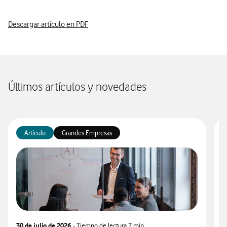
Descargar artículo en PDF
Últimos artículos y novedades
Artículo
Grandes Empresas
30 de julio de 2026
- Tiempo de lectura
7 min
3